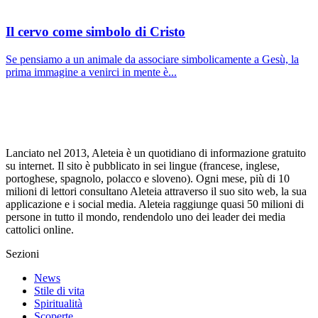
Il cervo come simbolo di Cristo
Se pensiamo a un animale da associare simbolicamente a Gesù, la
prima immagine a venirci in mente è...
Lanciato nel 2013, Aleteia è un quotidiano di informazione gratuito
su internet. Il sito è pubblicato in sei lingue (francese, inglese,
portoghese, spagnolo, polacco e sloveno). Ogni mese, più di 10
milioni di lettori consultano Aleteia attraverso il suo sito web, la sua
applicazione e i social media. Aleteia raggiunge quasi 50 milioni di
persone in tutto il mondo, rendendolo uno dei leader dei media
cattolici online.
Sezioni
News
Stile di vita
Spiritualità
Scoperte