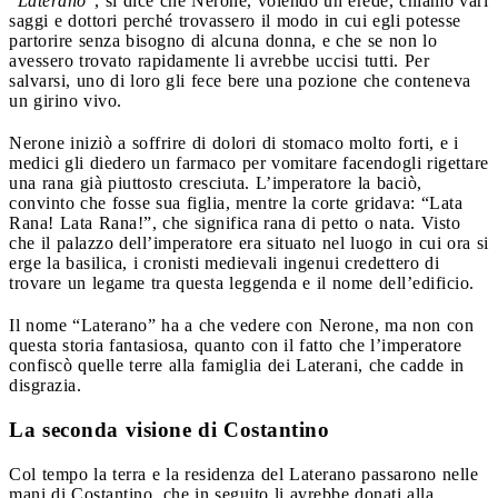
“
Laterano
”, si dice che Nerone, volendo un erede, chiamò vari
saggi e dottori perché trovassero il modo in cui egli potesse
partorire senza bisogno di alcuna donna, e che se non lo
avessero trovato rapidamente li avrebbe uccisi tutti. Per
salvarsi, uno di loro gli fece bere una pozione che conteneva
un girino vivo.
Nerone iniziò a soffrire di dolori di stomaco molto forti, e i
medici gli diedero un farmaco per vomitare facendogli rigettare
una rana già piuttosto cresciuta. L’imperatore la baciò,
convinto che fosse sua figlia, mentre la corte gridava: “Lata
Rana! Lata Rana!”, che significa rana di petto o nata. Visto
che il palazzo dell’imperatore era situato nel luogo in cui ora si
erge la basilica, i cronisti medievali ingenui credettero di
trovare un legame tra questa leggenda e il nome dell’edificio.
Il nome “Laterano” ha a che vedere con Nerone, ma non con
questa storia fantasiosa, quanto con il fatto che l’imperatore
confiscò quelle terre alla famiglia dei Laterani, che cadde in
disgrazia.
La seconda visione di Costantino
Col tempo la terra e la residenza del Laterano passarono nelle
mani di Costantino, che in seguito li avrebbe donati alla