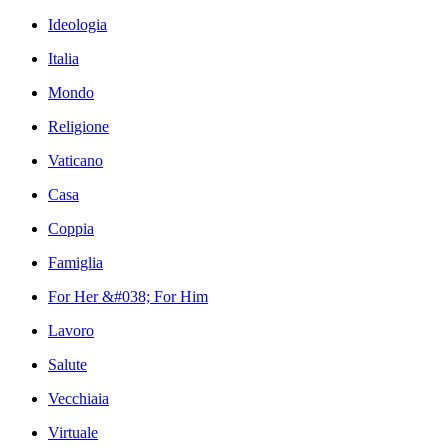
Ideologia
Italia
Mondo
Religione
Vaticano
Casa
Coppia
Famiglia
For Her &#038; For Him
Lavoro
Salute
Vecchiaia
Virtuale