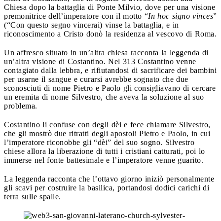
Chiesa dopo la battaglia di Ponte Milvio, dove per una visione
premonitrice dell’imperatore con il motto “
In hoc signo vinces
”
(“Con questo segno vincerai) vinse la battaglia, e in
riconoscimento a Cristo donò la residenza al vescovo di Roma.
Un affresco situato in un’altra chiesa racconta la leggenda di
un’altra visione di Costantino. Nel 313 Costantino venne
contagiato dalla lebbra, e rifiutandosi di sacrificare dei bambini
per usarne il sangue e curarsi avrebbe sognato che due
sconosciuti di nome Pietro e Paolo gli consigliavano di cercare
un eremita di nome Silvestro, che aveva la soluzione al suo
problema.
Costantino li confuse con degli dèi e fece chiamare Silvestro,
che gli mostrò due ritratti degli apostoli Pietro e Paolo, in cui
l’imperatore riconobbe gli “dèi” del suo sogno. Silvestro
chiese allora la liberazione di tutti i cristiani catturati, poi lo
immerse nel fonte battesimale e l’imperatore venne guarito.
La leggenda racconta che l’ottavo giorno iniziò personalmente
gli scavi per costruire la basilica, portandosi dodici carichi di
terra sulle spalle.