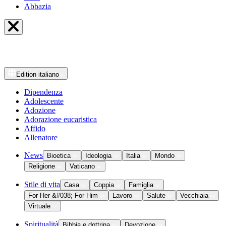
Abbazia
Edition
italiano
Dipendenza
Adolescente
Adozione
Adorazione eucaristica
Affido
Allenatore
News
Bioetica
Ideologia
Italia
Mondo
Religione
Vaticano
Stile di vita
Casa
Coppia
Famiglia
For Her &#038; For Him
Lavoro
Salute
Vecchiaia
Virtuale
Spiritualità
Bibbia e dottrina
Devozione