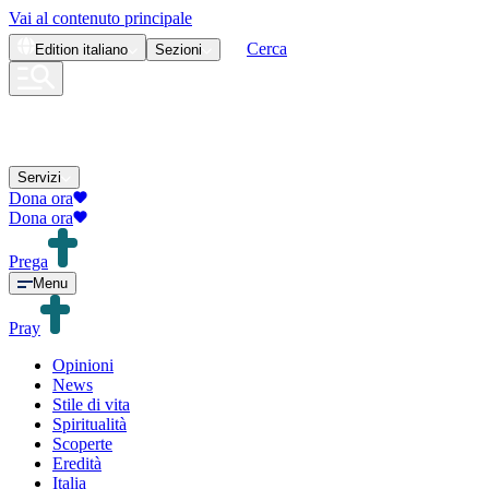
Vai al contenuto principale
Cerca
Edition
italiano
Sezioni
Servizi
Dona ora
Dona ora
Prega
Menu
Pray
Opinioni
News
Stile di vita
Spiritualità
Scoperte
Eredità
Italia