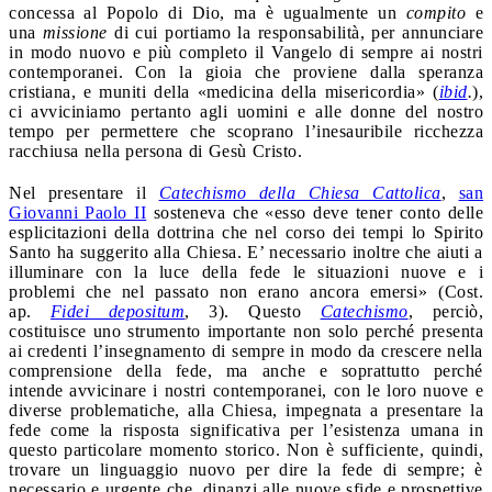
concessa al Popolo di Dio, ma è ugualmente un
compito
e
una
missione
di cui portiamo la responsabilità, per annunciare
in modo nuovo e più completo il Vangelo di sempre ai nostri
contemporanei. Con la gioia che proviene dalla speranza
cristiana, e muniti della «medicina della misericordia» (
ibid
.
),
ci avviciniamo pertanto agli uomini e alle donne del nostro
tempo per permettere che scoprano l’inesauribile ricchezza
racchiusa nella persona di Gesù Cristo.
Nel presentare il
Catechismo della Chiesa Cattolica
,
san
Giovanni Paolo II
sosteneva che «esso deve tener conto delle
esplicitazioni della dottrina che nel corso dei tempi lo Spirito
Santo ha suggerito alla Chiesa. E’ necessario inoltre che aiuti a
illuminare con la luce della fede le situazioni nuove e i
problemi che nel passato non erano ancora emersi» (Cost.
ap.
Fidei depositum
, 3). Questo
Catechismo
, perciò,
costituisce uno strumento importante non solo perché presenta
ai credenti l’insegnamento di sempre in modo da crescere nella
comprensione della fede, ma anche e soprattutto perché
intende avvicinare i nostri contemporanei, con le loro nuove e
diverse problematiche, alla Chiesa, impegnata a presentare la
fede come la risposta significativa per l’esistenza umana in
questo particolare momento storico. Non è sufficiente, quindi,
trovare un linguaggio nuovo per dire la fede di sempre; è
necessario e urgente che, dinanzi alle nuove sfide e prospettive