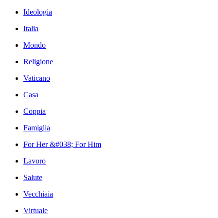
Ideologia
Italia
Mondo
Religione
Vaticano
Casa
Coppia
Famiglia
For Her &#038; For Him
Lavoro
Salute
Vecchiaia
Virtuale