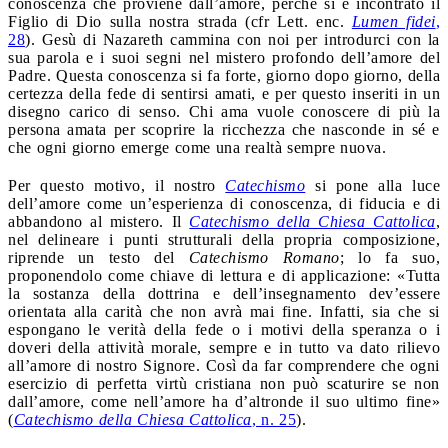
conoscenza che proviene dall’amore, perché si è incontrato il
Figlio di Dio sulla nostra strada (cfr Lett. enc.
Lumen fidei
,
28
). Gesù di Nazareth cammina con noi per introdurci con la
sua parola e i suoi segni nel mistero profondo dell’amore del
Padre. Questa conoscenza si fa forte, giorno dopo giorno, della
certezza della fede di sentirsi amati, e per questo inseriti in un
disegno carico di senso. Chi ama vuole conoscere di più la
persona amata per scoprire la ricchezza che nasconde in sé e
che ogni giorno emerge come una realtà sempre nuova.
Per questo motivo, il nostro
Catechismo
si pone alla luce
dell’amore come un’esperienza di conoscenza, di fiducia e di
abbandono al mistero. Il
Catechismo della Chiesa Cattolica
,
nel delineare i punti strutturali della propria composizione,
riprende un testo del
Catechismo Romano
; lo fa suo,
proponendolo come chiave di lettura e di applicazione: «Tutta
la sostanza della dottrina e dell’insegnamento dev’essere
orientata alla carità che non avrà mai fine. Infatti, sia che si
espongano le verità della fede o i motivi della speranza o i
doveri della attività morale, sempre e in tutto va dato rilievo
all’amore di nostro Signore. Così da far comprendere che ogni
esercizio di perfetta virtù cristiana non può scaturire se non
dall’amore, come nell’amore ha d’altronde il suo ultimo fine»
(
Catechismo della Chiesa Cattolica
, n. 25
).