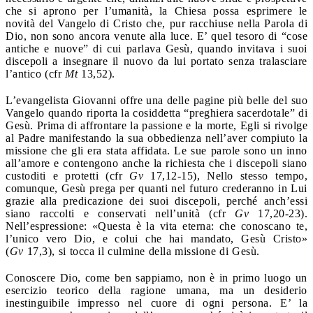
che si aprono per l’umanità, la Chiesa possa esprimere le
novità del Vangelo di Cristo che, pur racchiuse nella Parola di
Dio, non sono ancora venute alla luce. E’ quel tesoro di “cose
antiche e nuove” di cui parlava Gesù, quando invitava i suoi
discepoli a insegnare il nuovo da lui portato senza tralasciare
l’antico (cfr
Mt
13,52).
L’evangelista Giovanni offre una delle pagine più belle del suo
Vangelo quando riporta la cosiddetta “preghiera sacerdotale” di
Gesù. Prima di affrontare la passione e la morte, Egli si rivolge
al Padre manifestando la sua obbedienza nell’aver compiuto la
missione che gli era stata affidata. Le sue parole sono un inno
all’amore e contengono anche la richiesta che i discepoli siano
custoditi e protetti (cfr
Gv
17,12-15), Nello stesso tempo,
comunque, Gesù prega per quanti nel futuro crederanno in Lui
grazie alla predicazione dei suoi discepoli, perché anch’essi
siano raccolti e conservati nell’unità (cfr
Gv
17,20-23).
Nell’espressione: «Questa è la vita eterna: che conoscano te,
l’unico vero Dio, e colui che hai mandato, Gesù Cristo»
(
Gv
17,3), si tocca il culmine della missione di Gesù.
Conoscere Dio, come ben sappiamo, non è in primo luogo un
esercizio teorico della ragione umana, ma un desiderio
inestinguibile impresso nel cuore di ogni persona. E’ la