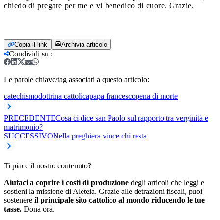
chiedo di pregare per me e vi benedico di cuore. Grazie.
Copia il link
Archivia articolo
Condividi su
:
Le parole chiave/tag associati a questo articolo:
catechismo
dottrina cattolica
papa francesco
pena di morte
PRECEDENTE
Cosa ci dice san Paolo sul rapporto tra verginità e
matrimonio?
SUCCESSIVO
Nella preghiera vince chi resta
Ti piace il nostro contenuto?
Aiutaci a coprire i costi di produzione
degli articoli che leggi e
sostieni la missione di Aleteia. Grazie alle detrazioni fiscali, puoi
sostenere
il principale sito cattolico al mondo riducendo le tue
tasse.
Dona ora.