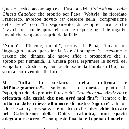
Questo testo accompagnava l’uscita del
Catechismo della
Chiesa Cattolica
che proprio per Papa Wojtyla, ha ricordato
Francesco, avrebbe dovuto far crescere nella “comprensione
della fede” con “l’insegnamento di sempre”, ma anche
“avvicinare i contemporanei” con le risposte agli interrogativi
umani che vengono proprio dalla fede.
“Non è sufficiente, quindi”, osserva il Papa, “trovare un
linguaggio nuovo per dire la fede di sempre; è necessario e
urgente che, dinanzi alle nuove sfide e prospettive che si
aprono per l’umanità, la Chiesa possa esprimere le novità del
Vangelo di Cristo che, pur racchiuse nella Parola di Dio, non
sono ancora venute alla luce.”
Ma “
tutta la sostanza della dottrina e
dell’insegnamento”-
sottolinea a questo punto il
Papa,riprendendo proprio il testo del
Catechismo
– ”
dev’essere
orientata alla carità
che non avrà mai fine
”: “sempre e
in
tutto va dato rilievo all’amore di nostro Signore
” . In un
tale orizzonte, prosegue, c’è un tema che “
dovrebbe trovare
nel Catechismo della Chiesa cattolica, uno spazio
adeguato
e coerente” con queste finalità: è la
pena di morte