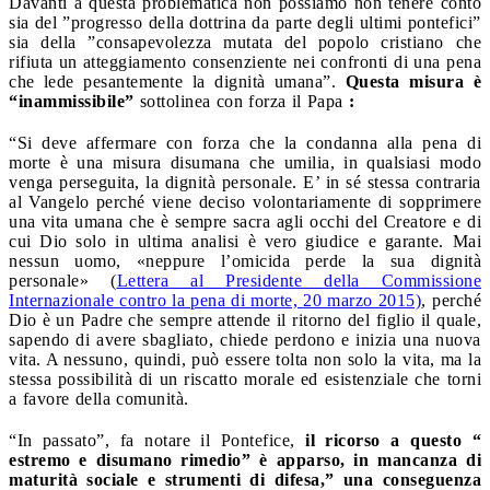
Davanti a questa problematica non possiamo non tenere conto
sia del ”progresso della dottrina da parte degli ultimi pontefici”
sia della ”consapevolezza mutata del popolo cristiano che
rifiuta un atteggiamento consenziente nei confronti di una pena
che lede pesantemente la dignità umana”.
Questa misura è
“inammissibile”
sottolinea con forza il Papa
:
“Si deve affermare con forza che la condanna alla pena di
morte è una misura disumana che umilia, in qualsiasi modo
venga perseguita, la dignità personale. E’ in sé stessa contraria
al Vangelo perché viene deciso volontariamente di sopprimere
una vita umana che è sempre sacra agli occhi del Creatore e di
cui Dio solo in ultima analisi è vero giudice e garante. Mai
nessun uomo, «neppure l’omicida perde la sua dignità
personale» (
Lettera al Presidente della Commissione
Internazionale contro la pena di morte, 20 marzo 2015)
, perché
Dio è un Padre che sempre attende il ritorno del figlio il quale,
sapendo di avere sbagliato, chiede perdono e inizia una nuova
vita. A nessuno, quindi, può essere tolta non solo la vita, ma la
stessa possibilità di un riscatto morale ed esistenziale che torni
a favore della comunità.
“In passato”, fa notare il Pontefice,
il ricorso a questo “
estremo e disumano rimedio” è apparso, in mancanza di
maturità sociale e strumenti di difesa,” una conseguenza