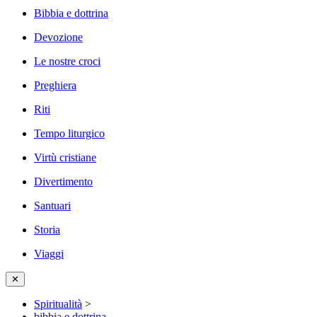
Bibbia e dottrina
Devozione
Le nostre croci
Preghiera
Riti
Tempo liturgico
Virtù cristiane
Divertimento
Santuari
Storia
Viaggi
✕
Spiritualità
>
bibbia e dottrina