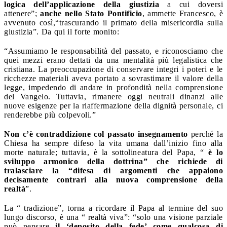
logica dell’applicazione della giustizia
a cui doversi
attenere”;
anche nello Stato Pontificio
, ammette Francesco, è
avvenuto così,“trascurando il primato della misericordia sulla
giustizia”. Da qui il forte monito:
“Assumiamo le responsabilità del passato, e riconosciamo che
quei mezzi erano dettati da una mentalità più legalistica che
cristiana. La preoccupazione di conservare integri i poteri e le
ricchezze materiali aveva portato a sovrastimare il valore della
legge, impedendo di andare in profondità nella comprensione
del Vangelo. Tuttavia, rimanere oggi neutrali dinanzi alle
nuove esigenze per la riaffermazione della dignità personale, ci
renderebbe più colpevoli.”
Non c’è contraddizione col passato insegnamento
perché la
Chiesa ha sempre difeso la vita umana dall’inizio fino alla
morte naturale; tuttavia, è la sottolineatura del Papa, “
è lo
sviluppo armonico della dottrina” che richiede di
tralasciare la “difesa di argomenti che appaiono
decisamente contrari alla nuova comprensione della
realtà
”.
La “ tradizione”, torna a ricordare il Papa al termine del suo
lungo discorso, è una “ realtà viva”: “solo una visione parziale
può pensare
il ‘deposito della fede’ come qualcosa di