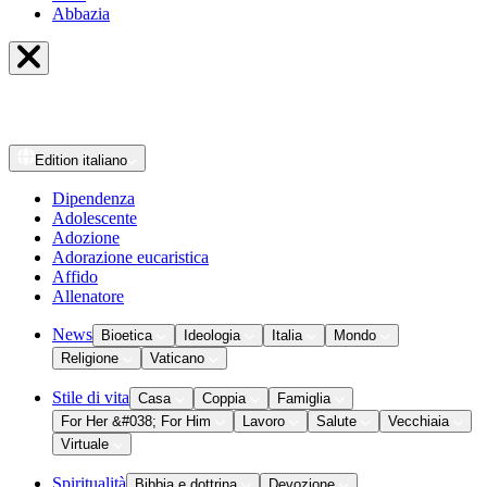
Abbazia
Edition
italiano
Dipendenza
Adolescente
Adozione
Adorazione eucaristica
Affido
Allenatore
News
Bioetica
Ideologia
Italia
Mondo
Religione
Vaticano
Stile di vita
Casa
Coppia
Famiglia
For Her &#038; For Him
Lavoro
Salute
Vecchiaia
Virtuale
Spiritualità
Bibbia e dottrina
Devozione