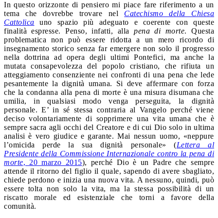
In questo orizzonte di pensiero mi piace fare riferimento a un
tema che dovrebbe trovare nel
Catechismo della Chiesa
Cattolica
uno spazio più adeguato e coerente con queste
finalità espresse. Penso, infatti, alla
pena di morte
. Questa
problematica non può essere ridotta a un mero ricordo di
insegnamento storico senza far emergere non solo il progresso
nella dottrina ad opera degli ultimi Pontefici, ma anche la
mutata consapevolezza del popolo cristiano, che rifiuta un
atteggiamento consenziente nei confronti di una pena che lede
pesantemente la dignità umana. Si deve affermare con forza
che la condanna alla pena di morte è una misura disumana che
umilia, in qualsiasi modo venga perseguita, la dignità
personale. E’ in sé stessa contraria al Vangelo perché viene
deciso volontariamente di sopprimere una vita umana che è
sempre sacra agli occhi del Creatore e di cui Dio solo in ultima
analisi è vero giudice e garante. Mai nessun uomo, «neppure
l’omicida perde la sua dignità personale» (
Lettera al
Presidente della Commissione Internazionale contro la pena di
morte
, 20 marzo 2015
), perché Dio è un Padre che sempre
attende il ritorno del figlio il quale, sapendo di avere sbagliato,
chiede perdono e inizia una nuova vita. A nessuno, quindi, può
essere tolta non solo la vita, ma la stessa possibilità di un
riscatto morale ed esistenziale che torni a favore della
comunità.