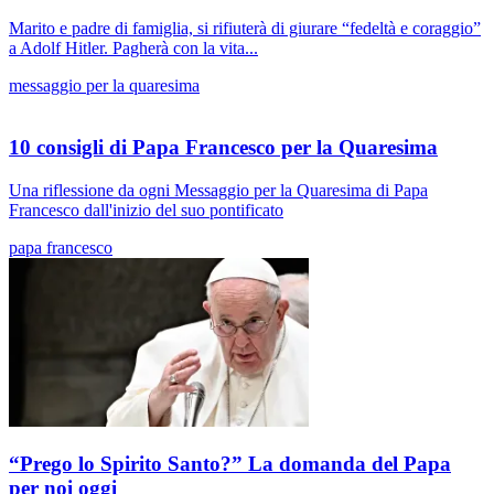
Marito e padre di famiglia, si rifiuterà di giurare “fedeltà e coraggio”
a Adolf Hitler. Pagherà con la vita...
messaggio per la quaresima
10 consigli di Papa Francesco per la Quaresima
Una riflessione da ogni Messaggio per la Quaresima di Papa
Francesco dall'inizio del suo pontificato
papa francesco
“Prego lo Spirito Santo?” La domanda del Papa
per noi oggi