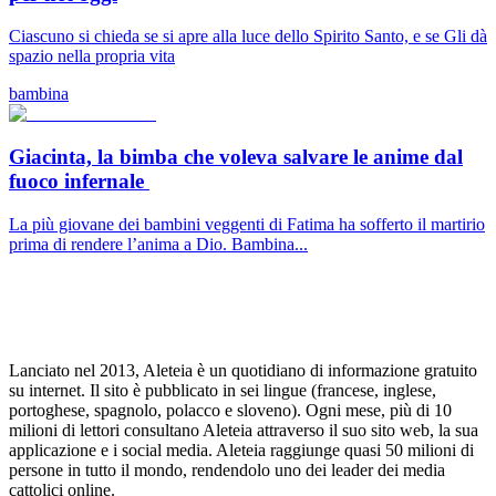
Ciascuno si chieda se si apre alla luce dello Spirito Santo, e se Gli dà
spazio nella propria vita
bambina
Giacinta, la bimba che voleva salvare le anime dal
fuoco infernale
La più giovane dei bambini veggenti di Fatima ha sofferto il martirio
prima di rendere l’anima a Dio. Bambina...
Lanciato nel 2013, Aleteia è un quotidiano di informazione gratuito
su internet. Il sito è pubblicato in sei lingue (francese, inglese,
portoghese, spagnolo, polacco e sloveno). Ogni mese, più di 10
milioni di lettori consultano Aleteia attraverso il suo sito web, la sua
applicazione e i social media. Aleteia raggiunge quasi 50 milioni di
persone in tutto il mondo, rendendolo uno dei leader dei media
cattolici online.