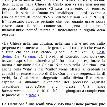
dice: dunque nella Chiesa di Cristo non vi sarà mai nessun
progresso della religione? Ci sarà certamente, ed enorme.
Infatti, chi sarà quell’uomo così maldisposto, così avverso a
Dio da tentare di impedirlo?» (
Commonitorium
, 23.1:
PL
50).
E’ necessario ribadire pertanto che, per quanto grave possa
essere stato il reato commesso, la pena di morte è
inammissibile perché attenta all’inviolabilità e dignità della
persona.
«La Chiesa nella sua dottrina, nella sua vita e nel suo culto
perpetua e trasmette a tutte le generazioni tutto ciò che essa è,
e tutto ciò che essa crede» (Conc. Ecum. Vat. II,
Cost.
dogm.
Dei Verbum
, 8). I Padri al Concilio non potevano
trovare espressione sintetica più fortunata per esprimere la
natura e missione della Chiesa. Non solo nella “dottrina”, ma
anche nella “vita” e nel “culto” viene offerta ai credenti la
capacità di essere Popolo di Dio. Con una consequenzialità di
verbi, la Costituzione dogmatica sulla divina Rivelazione
esprime la dinamica diveniente del processo: «Questa
Tradizione
progredisce […] cresce […] tende
incessantemente
alla verità finché non giungano a compimento
le parole di Dio (
ibid
.
).
La Tradizione è una realtà viva e solo una visione parziale può