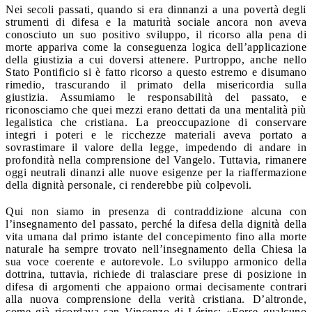
Nei secoli passati, quando si era dinnanzi a una povertà degli
strumenti di difesa e la maturità sociale ancora non aveva
conosciuto un suo positivo sviluppo, il ricorso alla pena di
morte appariva come la conseguenza logica dell’applicazione
della giustizia a cui doversi attenere. Purtroppo, anche nello
Stato Pontificio si è fatto ricorso a questo estremo e disumano
rimedio, trascurando il primato della misericordia sulla
giustizia. Assumiamo le responsabilità del passato, e
riconosciamo che quei mezzi erano dettati da una mentalità più
legalistica che cristiana. La preoccupazione di conservare
integri i poteri e le ricchezze materiali aveva portato a
sovrastimare il valore della legge, impedendo di andare in
profondità nella comprensione del Vangelo. Tuttavia, rimanere
oggi neutrali dinanzi alle nuove esigenze per la riaffermazione
della dignità personale, ci renderebbe più colpevoli.
Qui non siamo in presenza di contraddizione alcuna con
l’insegnamento del passato, perché la difesa della dignità della
vita umana dal primo istante del concepimento fino alla morte
naturale ha sempre trovato nell’insegnamento della Chiesa la
sua voce coerente e autorevole. Lo sviluppo armonico della
dottrina, tuttavia, richiede di tralasciare prese di posizione in
difesa di argomenti che appaiono ormai decisamente contrari
alla nuova comprensione della verità cristiana. D’altronde,
come già ricordava san Vincenzo di Lérins: «Forse qualcuno