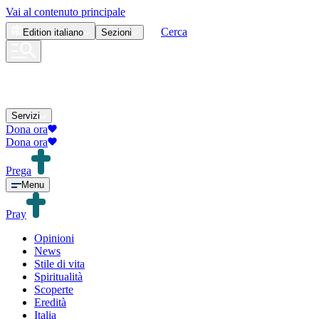
Vai al contenuto principale
Cerca
Edition
italiano
Sezioni
Servizi
Dona ora
Dona ora
Prega
Menu
Pray
Opinioni
News
Stile di vita
Spiritualità
Scoperte
Eredità
Italia