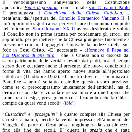
Il venticinquesimo anniversario della Costituzione
apostolica
Fidei depositum
, con la quale
san Giovanni Paolo
II
promulgava il
Catechismo della Chiesa Cattolica
, a
trent’anni dall’apertura del
Concilio Ecumenico Vaticano II
, è
un’opportunità significativa per verificare il cammino compiuto
nel frattempo.
San Giovanni XXIII
aveva desiderato e voluto
il Concilio non in prima istanza per condannare gli errori, ma
soprattutto per permettere che la Chiesa giungesse finalmente a
presentare con un linguaggio rinnovato la bellezza della sua
fede in Gesù Cristo. «E’ necessario –
affermava il Papa nel
suo
Discorso di apertura
– che la Chiesa non si discosti dal
sacro patrimonio delle verità ricevute dai padri; ma al tempo
stesso deve guardare anche al presente, alle nuove condizioni e
forme di vita che hanno aperto nuove strade all’apostolato
cattolico» (11 ottobre 1962). «Il nostro dovere – continuava il
Pontefice – non è soltanto custodire questo tesoro prezioso,
come se ci preoccupassimo unicamente dell’antichità, ma di
dedicarci con alacre volontà e senza timore a quell’opera che
la nostra età esige, proseguendo così il cammino che la Chiesa
compie da quasi venti secoli» (
ibid
.
).
“
Custodire
” e “
proseguire
” è quanto compete alla Chiesa per
sua stessa natura, perché la verità impressa nell’annuncio del
Vangelo da parte di Gesù possa raggiungere la sua pienezza
fino alla fine dei secoli. E’ questa la
grazia
che è stata