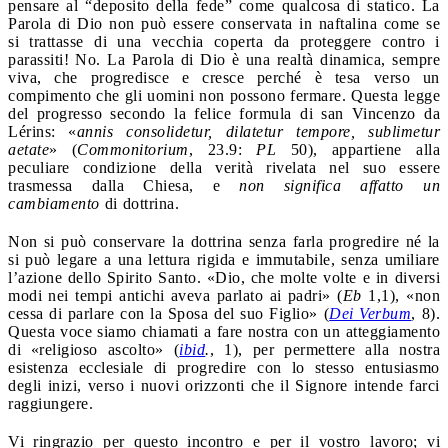
pensare al “deposito della fede” come qualcosa di statico. La
Parola di Dio non può essere conservata in naftalina come se
si trattasse di una vecchia coperta da proteggere contro i
parassiti! No. La Parola di Dio è una realtà dinamica, sempre
viva, che progredisce e cresce perché è tesa verso un
compimento che gli uomini non possono fermare. Questa legge
del progresso secondo la felice formula di san Vincenzo da
Lérins: «
annis consolidetur, dilatetur tempore, sublimetur
aetate
» (
Commonitorium
, 23.9:
PL
50), appartiene alla
peculiare condizione della verità rivelata nel suo essere
trasmessa dalla Chiesa, e
non significa affatto un
cambiamento
di dottrina.
Non si può conservare la dottrina senza farla progredire né la
si può legare a una lettura rigida e immutabile, senza umiliare
l’azione dello Spirito Santo. «Dio, che molte volte e in diversi
modi nei tempi antichi aveva parlato ai padri» (
Eb
1,1), «non
cessa di parlare con la Sposa del suo Figlio» (
Dei Verbum
, 8).
Questa voce siamo chiamati a fare nostra con un atteggiamento
di «religioso ascolto» (
ibid
.
, 1), per permettere alla nostra
esistenza ecclesiale di progredire con lo stesso entusiasmo
degli inizi, verso i nuovi orizzonti che il Signore intende farci
raggiungere.
Vi ringrazio per questo incontro e per il vostro lavoro; vi