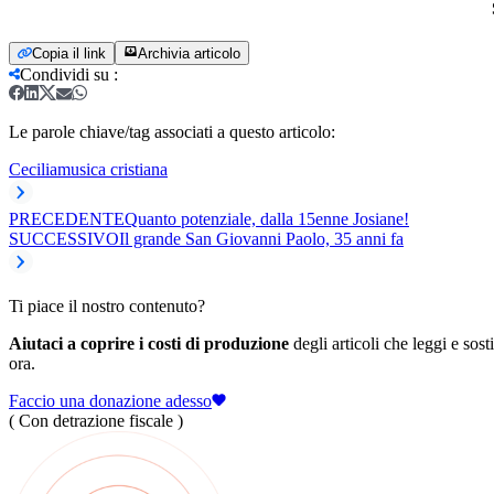
Copia il link
Archivia articolo
Condividi su
:
Le parole chiave/tag associati a questo articolo:
Cecilia
musica cristiana
PRECEDENTE
Quanto potenziale, dalla 15enne Josiane!
SUCCESSIVO
Il grande San Giovanni Paolo, 35 anni fa
Ti piace il nostro contenuto?
Aiutaci a coprire i costi di produzione
degli articoli che leggi e sost
ora.
Faccio una donazione adesso
( Con detrazione fiscale )