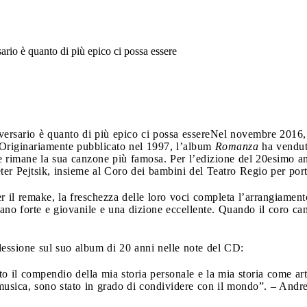
rio è quanto di più epico ci possa essere
ersario è quanto di più epico ci possa essere
Nel novembre 2016, 
 Originariamente pubblicato nel 1997, l’album
Romanza
ha venduto
 rimane la sua canzone più famosa. Per l’edizione del 20esimo ann
ter Pejtsik, insieme al Coro dei bambini del Teatro Regio per port
er il remake, la freschezza delle loro voci completa l’arrangiamen
no forte e giovanile e una dizione eccellente. Quando il coro can
lessione sul suo album di 20 anni nelle note del CD:
il compendio della mia storia personale e la mia storia come art
 musica, sono stato in grado di condividere con il mondo”. – Andr