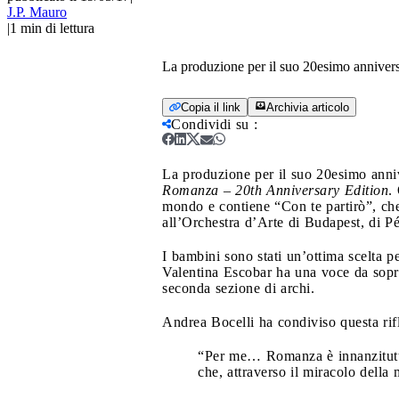
J.P. Mauro
|
1
min di lettura
La produzione per il suo 20esimo anniversa
Copia il link
Archivia articolo
Condividi su
:
La produzione per il suo 20esimo anniv
Romanza – 20th Anniversary Edition
.
mondo e contiene “Con te partirò”, che
all’Orchestra d’Arte di Budapest, di Pé
I bambini sono stati un’ottima scelta p
Valentina Escobar ha una voce da sopra
seconda sezione di archi.
Andrea Bocelli ha condiviso questa rif
“Per me… Romanza è innanzitutto 
che, attraverso il miracolo della