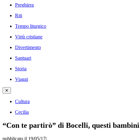
Preghiera
Riti
Tempo liturgico
Virtù cristiane
Divertimento
Santuari
Storia
Viaggi
✕
Cultura
Cecilia
“Con te partirò” di Bocelli, questi bambini
pubblicato il 19/05/17
|