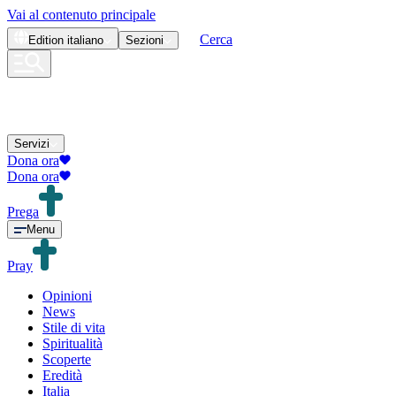
Vai al contenuto principale
Cerca
Edition
italiano
Sezioni
Servizi
Dona ora
Dona ora
Prega
Menu
Pray
Opinioni
News
Stile di vita
Spiritualità
Scoperte
Eredità
Italia