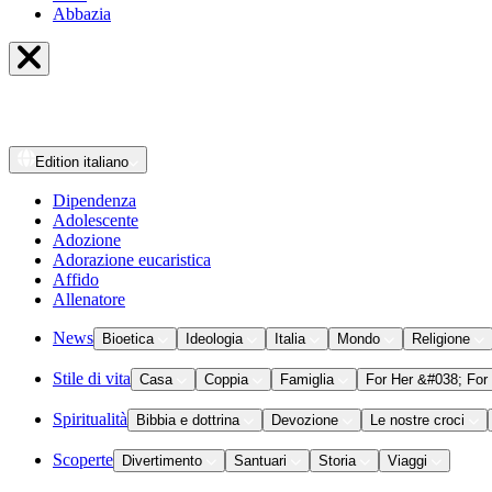
Abbazia
Edition
italiano
Dipendenza
Adolescente
Adozione
Adorazione eucaristica
Affido
Allenatore
News
Bioetica
Ideologia
Italia
Mondo
Religione
Stile di vita
Casa
Coppia
Famiglia
For Her &#038; For
Spiritualità
Bibbia e dottrina
Devozione
Le nostre croci
Scoperte
Divertimento
Santuari
Storia
Viaggi