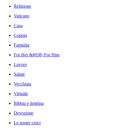
Religione
Vaticano
Casa
Coppia
Famiglia
For Her &#038; For Him
Lavoro
Salute
Vecchiaia
Virtuale
Bibbia e dottrina
Devozione
Le nostre croci