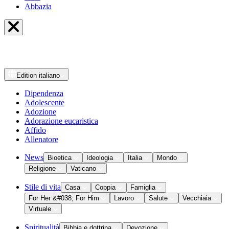
Abbazia
Edition
italiano
Dipendenza
Adolescente
Adozione
Adorazione eucaristica
Affido
Allenatore
News
Bioetica
Ideologia
Italia
Mondo
Religione
Vaticano
Stile di vita
Casa
Coppia
Famiglia
For Her &#038; For Him
Lavoro
Salute
Vecchiaia
Virtuale
Spiritualità
Bibbia e dottrina
Devozione