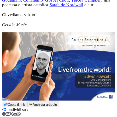
Godalming Community Gospel Choir
,
Tracey Campbell
, alla
poetessa e artista cattolica
Sarah de Nordwall
e altri.
Ci vediamo sabato!
Cecilia Music
Galleria fotografica
Copia il link
Archivia articolo
Condividi su
: