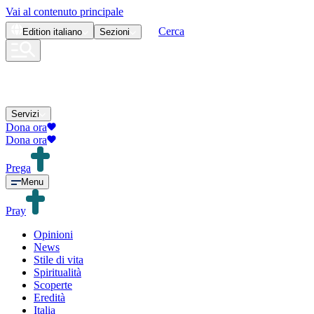
Vai al contenuto principale
Cerca
Edition
italiano
Sezioni
Servizi
Dona ora
Dona ora
Prega
Menu
Pray
Opinioni
News
Stile di vita
Spiritualità
Scoperte
Eredità
Italia