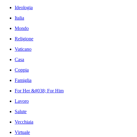
Ideologia
Italia
Mondo
Religione
Vaticano
Casa
Coppia
Famiglia
For Her &#038; For Him
Lavoro
Salute
Vecchiaia
Virtuale