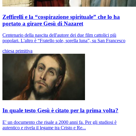
Zeffirelli e la “cospirazione spirituale” che lo ha
portato a girare Gesù di Nazaret
Centenario della nascita dell'autore dei due film cattolici più
popolari. L'altro è “Fratello sole, sorella luna”, su San Francesco
chiesa primitiva
In quale testo Gesù è citato per la prima volta?
E' un documento che risale a 2000 anni fa. Per gli studiosi è
autentico e rivela il legame tra Cristo e Re...