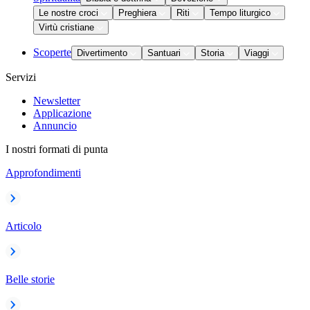
Le nostre croci
Preghiera
Riti
Tempo liturgico
Virtù cristiane
Scoperte
Divertimento
Santuari
Storia
Viaggi
Servizi
Newsletter
Applicazione
Annuncio
I nostri formati di punta
Approfondimenti
Articolo
Belle storie