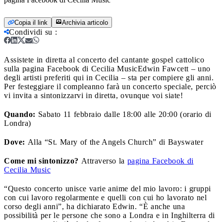
Copia il link
Archivia articolo
Condividi su
:
Assistete in diretta al concerto del cantante gospel cattolico
sulla pagina Facebook di Cecilia Music
Edwin Fawcett – uno
degli artisti preferiti qui in Cecilia – sta per compiere gli anni.
Per festeggiare il compleanno farà un concerto speciale, perciò
vi invita a sintonizzarvi in diretta, ovunque voi siate!
Quando:
Sabato 11 febbraio
dalle 18:00 alle 20:00 (orario di
Londra)
Dove:
Alla “
St. Mary of the Angels Church” di Bayswater
Come mi sintonizzo?
Attraverso la
pagina Facebook di
Cecilia Music
“Questo concerto unisce varie anime del mio lavoro: i gruppi
con cui lavoro regolarmente e quelli con cui ho lavorato nel
corso degli anni”, ha dichiarato Edwin. “È anche una
possibilità per le persone che sono a Londra e in Inghilterra di