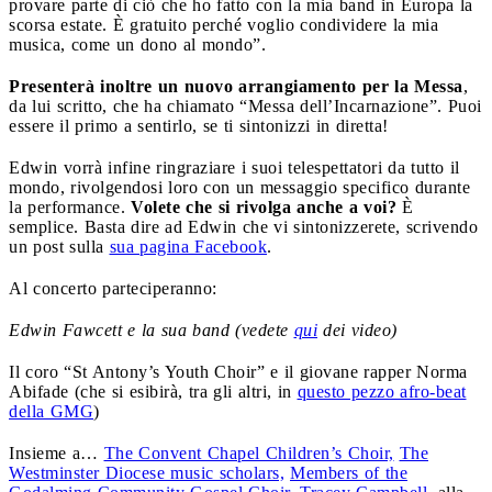
provare parte di ciò che ho fatto con la mia band in Europa la
scorsa estate. È gratuito perché voglio condividere la mia
musica, come un dono al mondo”.
Presenterà inoltre un nuovo arrangiamento per la Messa
,
da lui scritto, che ha chiamato “Messa dell’Incarnazione”. Puoi
essere il primo a sentirlo, se ti sintonizzi in diretta!
Edwin vorrà infine ringraziare i suoi telespettatori da tutto il
mondo, rivolgendosi loro con un messaggio specifico durante
la performance.
Volete che si rivolga anche a voi?
È
semplice. Basta dire ad Edwin che vi sintonizzerete, scrivendo
un post sulla
sua pagina Facebook
.
Al concerto parteciperanno:
Edwin Fawcett e la sua band (vedete
qui
dei video
)
Il coro “St Antony’s Youth Choir” e il giovane rapper Norma
Abifade (che si esibirà, tra gli altri, in
questo pezzo
afro-beat
della GMG
)
Insieme a…
The Convent Chapel Children’s Choir,
The
Westminster Diocese music scholars,
Members of the