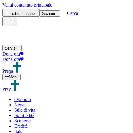
Vai al contenuto principale
Cerca
Edition
italiano
Sezioni
Servizi
Dona ora
Dona ora
Prega
Menu
Pray
Opinioni
News
Stile di vita
Spiritualità
Scoperte
Eredità
Italia