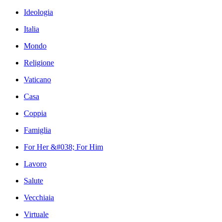
Ideologia
Italia
Mondo
Religione
Vaticano
Casa
Coppia
Famiglia
For Her &#038; For Him
Lavoro
Salute
Vecchiaia
Virtuale