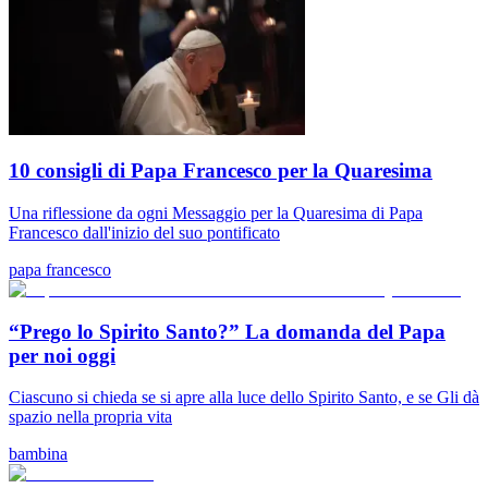
10 consigli di Papa Francesco per la Quaresima
Una riflessione da ogni Messaggio per la Quaresima di Papa
Francesco dall'inizio del suo pontificato
papa francesco
“Prego lo Spirito Santo?” La domanda del Papa
per noi oggi
Ciascuno si chieda se si apre alla luce dello Spirito Santo, e se Gli dà
spazio nella propria vita
bambina