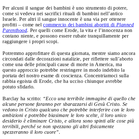
Per alcuni il sangue dei bambini è uno strumento di potere,
come si vedeva nei sacrifici rituali di bambini nell’antico
Israele. Per altri il sangue innocente è una via per ottenere
profitti – come nel
commercio dei bambini abortiti di
Planned
Parenthood
. Per quelli come Erode, la vita e l’innocenza non
contano niente, e possono essere rubate tranquillamente per
raggiungere i propri scopi.
Potremmo approfittare di questa giornata, mentre siamo ancora
circondati dalle decorazioni natalizie, per riflettere sull’aborto
come una delle principali cause di morte in America, ma
questo approccio potrebbe restringere in modo indebito la
portata del nostro esame di coscienza. Concentriamoci sulla
rabbia egoista di Erode, che ha ucciso chiunque avrebbe
potuto sfidarlo.
Barclay ha scritto:
“Ecco una terribile immagine di quello che
alcune persone faranno per sbarazzarsi di Gesù Cristo. Se
vedono in Cristo qualcuno che potrebbe interferire con le loro
ambizioni e potrebbe biasimare le loro scelte, il loro unico
desiderio è eliminare Cristo, e allora sono spinti alle cose più
terribili, perché se non spezzano gli altri fisicamente
spezzeranno il loro cuore”.