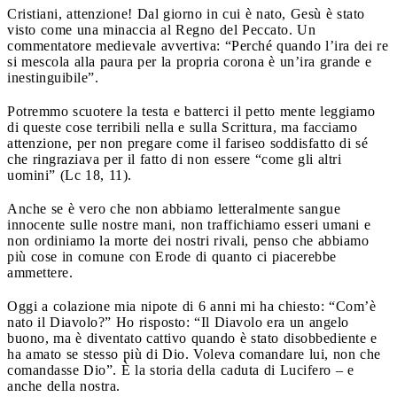
Cristiani, attenzione! Dal giorno in cui è nato, Gesù è stato
visto come una minaccia al Regno del Peccato. Un
commentatore medievale avvertiva: “Perché quando l’ira dei re
si mescola alla paura per la propria corona è un’ira grande e
inestinguibile”.
Potremmo scuotere la testa e batterci il petto mente leggiamo
di queste cose terribili nella e sulla Scrittura, ma facciamo
attenzione, per non pregare come il fariseo soddisfatto di sé
che ringraziava per il fatto di non essere “come gli altri
uomini” (Lc 18, 11).
Anche se è vero che non abbiamo letteralmente sangue
innocente sulle nostre mani, non traffichiamo esseri umani e
non ordiniamo la morte dei nostri rivali, penso che abbiamo
più cose in comune con Erode di quanto ci piacerebbe
ammettere.
Oggi a colazione mia nipote di 6 anni mi ha chiesto: “Com’è
nato il Diavolo?” Ho risposto: “Il Diavolo era un angelo
buono, ma è diventato cattivo quando è stato disobbediente e
ha amato se stesso più di Dio. Voleva comandare lui, non che
comandasse Dio”. È la storia della caduta di Lucifero – e
anche della nostra.