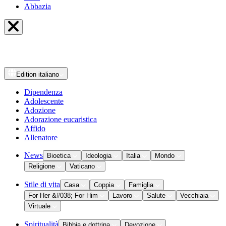
Abbazia
Edition
italiano
Dipendenza
Adolescente
Adozione
Adorazione eucaristica
Affido
Allenatore
News
Bioetica
Ideologia
Italia
Mondo
Religione
Vaticano
Stile di vita
Casa
Coppia
Famiglia
For Her &#038; For Him
Lavoro
Salute
Vecchiaia
Virtuale
Spiritualità
Bibbia e dottrina
Devozione