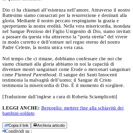
Dio ci ha chiamati all’esistenza nell’amore. Attraverso il nostro
Battesimo siamo consacrati per la resurrezione e destinati alla
gloria. Mediante il nostro peccato respingiamo la grazia e
sperperiamo la nostra eredità. Nella vera misericordia, inondata
nel Sangue Prezioso del Figlio Unigenito di Dio, siamo invitati
a passare da questa vita attraverso la “porta stretta” del vivere
in modo corretto e dell’entrare nel regno eterno del nostro
Padre Celeste, la nostra unica vera casa.
Nel tempo che ci rimane, dobbiamo confessare che noi che
siamo chiamati alla gloria abbiamo in noi la capacità di
diventare mostri sanguinari come Erode o mercenari sanguinari
come
Planned Parenthood
. Il sangue dei Santi Innocenti
testimonia la malvagità dell’uomo; il Sangue di Cristo
testimonia la misericordia di Dio. È il momento di scegliere.
[Traduzione dall’inglese a cura di Roberta Sciamplicotti]
LEGGI ANCHE:
Bergoglio: mettere fine alla schiavitù dei
bambini-soldato
Copia il link
Archivia articolo
Condividi su
: