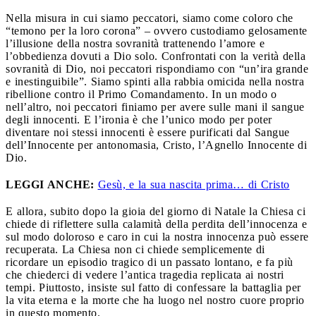
Nella misura in cui siamo peccatori, siamo come coloro che
“temono per la loro corona” – ovvero custodiamo gelosamente
l’illusione della nostra sovranità trattenendo l’amore e
l’obbedienza dovuti a Dio solo. Confrontati con la verità della
sovranità di Dio, noi peccatori rispondiamo con “un’ira grande
e inestinguibile”. Siamo spinti alla rabbia omicida nella nostra
ribellione contro il Primo Comandamento. In un modo o
nell’altro, noi peccatori finiamo per avere sulle mani il sangue
degli innocenti. E l’ironia è che l’unico modo per poter
diventare noi stessi innocenti è essere purificati dal Sangue
dell’Innocente per antonomasia, Cristo, l’Agnello Innocente di
Dio.
LEGGI ANCHE:
Gesù, e la sua nascita prima… di Cristo
E allora, subito dopo la gioia del giorno di Natale la Chiesa ci
chiede di riflettere sulla calamità della perdita dell’innocenza e
sul modo doloroso e caro in cui la nostra innocenza può essere
recuperata. La Chiesa non ci chiede semplicemente di
ricordare un episodio tragico di un passato lontano, e fa più
che chiederci di vedere l’antica tragedia replicata ai nostri
tempi. Piuttosto, insiste sul fatto di confessare la battaglia per
la vita eterna e la morte che ha luogo nel nostro cuore proprio
in questo momento.