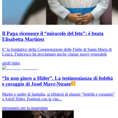
Il Papa riconosce il “miracolo del feto”: è beata
Elisabetta Martinez
E’ la fondatrice della Congregazione delle Figlie di Santa Maria di
Leuca. Francesco ha proclamato anche cinque nuovi venerabili
adolf hitler
“Io non giuro a Hitler”. La testimonianza di fedeltà
e coraggio di Josef Mayr-Nusser
Marito e padre di famiglia, si rifiuterà di giurare “fedeltà e coraggio”
a Adolf Hitler. Pagherà con la vita...
messaggio per la quaresima