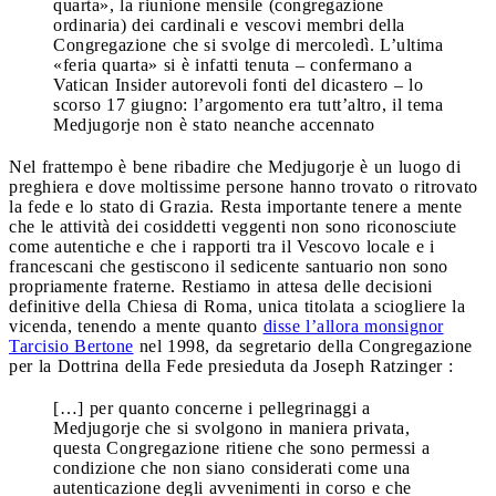
quarta», la riunione mensile (congregazione
ordinaria) dei cardinali e vescovi membri della
Congregazione che si svolge di mercoledì. L’ultima
«feria quarta» si è infatti tenuta – confermano a
Vatican Insider autorevoli fonti del dicastero – lo
scorso 17 giugno: l’argomento era tutt’altro, il tema
Medjugorje non è stato neanche accennato
Nel frattempo è bene ribadire che Medjugorje è un luogo di
preghiera e dove moltissime persone hanno trovato o ritrovato
la fede e lo stato di Grazia. Resta importante tenere a mente
che le attività dei cosiddetti veggenti non sono riconosciute
come autentiche e che i rapporti tra il Vescovo locale e i
francescani che gestiscono il sedicente santuario non sono
propriamente fraterne. Restiamo in attesa delle decisioni
definitive della Chiesa di Roma, unica titolata a sciogliere la
vicenda, tenendo a mente quanto
disse l’allora monsignor
Tarcisio Bertone
nel 1998, da segretario della Congregazione
per la Dottrina della Fede presieduta da Joseph Ratzinger :
[…] per quanto concerne i pellegrinaggi a
Medjugorje che si svolgono in maniera privata,
questa Congregazione ritiene che sono permessi a
condizione che non siano considerati come una
autenticazione degli avvenimenti in corso e che