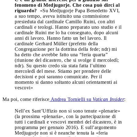
fenomeno di Medjugorje. Che cosa può dirci al
riguardo?
«Su Medjugorje Papa Benedetto XVI,
a suo tempo, aveva istituito una commissione
presieduta dal cardinale Camillo Ruini, con altri
cardinali e teologi. Hanno preparato uno studio e il
cardinale Ruini me lo ha consegnato, dopo alcuni
anni di lavoro. Hanno fatto un bel lavoro. Il
cardinale Gerhard Müller (prefetto della
Congregazione per la dottrina della fede; ndr) mi
ha detto che avrebbe fatto una “feria quarta”
(riunione del dicastero, che si svolge il mercoledì;
ndr). Su questo credo sia stata fatta l’ultimo
mercoledì del mese. Stiamo per prendere delle
decisioni e poi saranno comunicate. Per il
momento si danno soltanto alcuni orientamenti ai
vescovi»
Ma poi, come riferisce
Andrea Tornielli su
Vatican Insider
:
Nell’ex Sant’Uffizio non si sono tenute «plenarie»
(la prossima «plenaria», con la partecipazione di
tutti i cardinali e vescovi membri del dicastero, è in
programma per gennaio 2016). E sull’argomento
Medjugorje non si è neanche tenuta la «feria