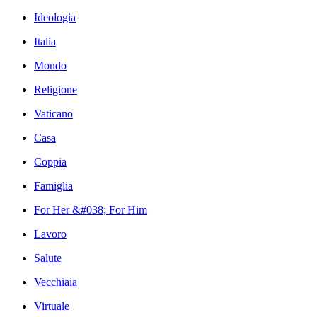
Ideologia
Italia
Mondo
Religione
Vaticano
Casa
Coppia
Famiglia
For Her &#038; For Him
Lavoro
Salute
Vecchiaia
Virtuale