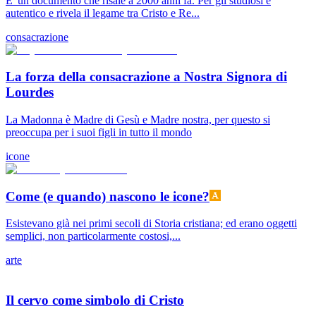
E' un documento che risale a 2000 anni fa. Per gli studiosi è
autentico e rivela il legame tra Cristo e Re...
consacrazione
La forza della consacrazione a Nostra Signora di
Lourdes
La Madonna è Madre di Gesù e Madre nostra, per questo si
preoccupa per i suoi figli in tutto il mondo
icone
Come (e quando) nascono le icone?
Esistevano già nei primi secoli di Storia cristiana; ed erano oggetti
semplici, non particolarmente costosi,...
arte
Il cervo come simbolo di Cristo