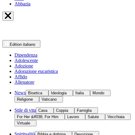
Abbazia
Edition
italiano
Dipendenza
Adolescente
Adozione
Adorazione eucaristica
Affido
Allenatore
News
Bioetica
Ideologia
Italia
Mondo
Religione
Vaticano
Stile di vita
Casa
Coppia
Famiglia
For Her &#038; For Him
Lavoro
Salute
Vecchiaia
Virtuale
Spiritualità
Bibbia e dottrina
Devozione