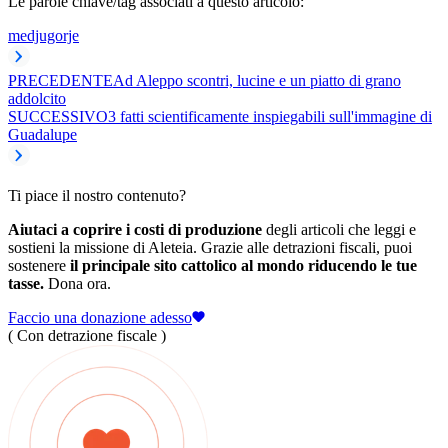
Le parole chiave/tag associati a questo articolo:
medjugorje
PRECEDENTE
Ad Aleppo scontri, lucine e un piatto di grano
addolcito
SUCCESSIVO
3 fatti scientificamente inspiegabili sull'immagine di
Guadalupe
Ti piace il nostro contenuto?
Aiutaci a coprire i costi di produzione
degli articoli che leggi e
sostieni la missione di Aleteia. Grazie alle detrazioni fiscali, puoi
sostenere
il principale sito cattolico al mondo riducendo le tue
tasse.
Dona ora.
Faccio una donazione adesso
( Con detrazione fiscale )