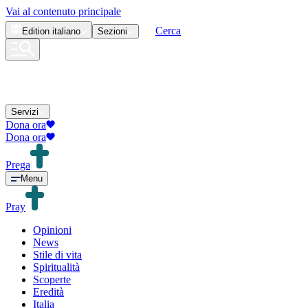
Vai al contenuto principale
Cerca
Edition
italiano
Sezioni
Servizi
Dona ora
Dona ora
Prega
Menu
Pray
Opinioni
News
Stile di vita
Spiritualità
Scoperte
Eredità
Italia