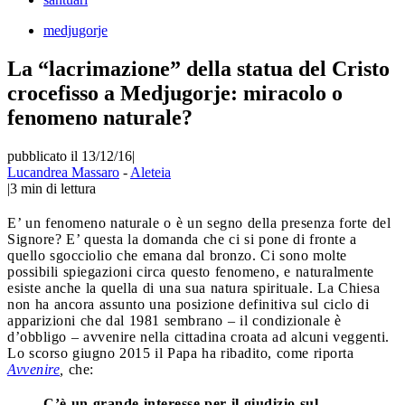
medjugorje
La “lacrimazione” della statua del Cristo
crocefisso a Medjugorje: miracolo o
fenomeno naturale?
pubblicato il 13/12/16
|
Lucandrea Massaro
-
Aleteia
|
3
min di lettura
E’ un fenomeno naturale o è un segno della presenza forte del
Signore? E’ questa la domanda che ci si pone di fronte a
quello sgocciolio che emana dal bronzo. Ci sono molte
possibili spiegazioni circa questo fenomeno, e naturalmente
esiste anche la quella di una sua natura spirituale. La Chiesa
non ha ancora assunto una posizione definitiva sul ciclo di
apparizioni che dal 1981 sembrano – il condizionale è
d’obbligo – avvenire nella cittadina croata ad alcuni veggenti.
Lo scorso giugno 2015 il Papa ha ribadito, come riporta
Avvenire
,
che:
C’è un grande interesse per il giudizio sul