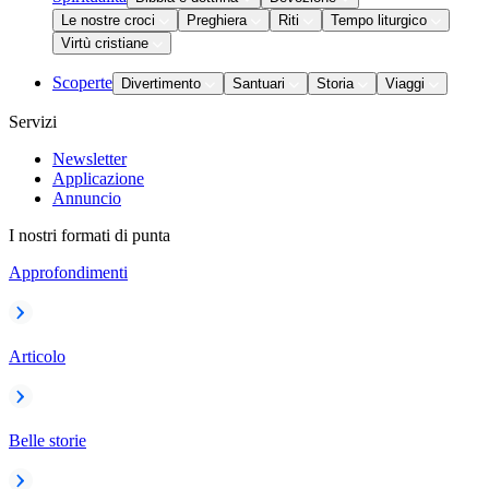
Le nostre croci
Preghiera
Riti
Tempo liturgico
Virtù cristiane
Scoperte
Divertimento
Santuari
Storia
Viaggi
Servizi
Newsletter
Applicazione
Annuncio
I nostri formati di punta
Approfondimenti
Articolo
Belle storie