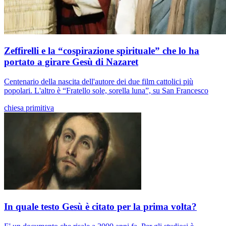
Zeffirelli e la “cospirazione spirituale” che lo ha
portato a girare Gesù di Nazaret
Centenario della nascita dell'autore dei due film cattolici più
popolari. L'altro è “Fratello sole, sorella luna”, su San Francesco
chiesa primitiva
In quale testo Gesù è citato per la prima volta?