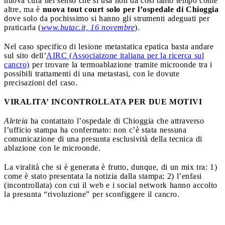
nuova cura nel senso che si usa non da così tanto tempo come
altre, ma è
nuova tout court solo per l’ospedale di Chioggia
dove solo da pochissimo si hanno gli strumenti adeguati per
praticarla (
www.butac.it, 16 novembre
).
Nel caso specifico di lesione metastatica epatica basta andare
sul sito dell’
AIRC (Associaizone italiana per la ricerca sul
cancro)
per trovare la termoablazione tramite microonde tra i
possibili trattamenti di una metastasi, con le dovute
precisazioni del caso.
VIRALITA’ INCONTROLLATA PER DUE MOTIVI
Aleteia
ha contattato l’ospedale di Chioggia che attraverso
l’ufficio stampa ha confermato: non c’è stata nessuna
comunicazione di una presunta esclusività della tecnica di
ablazione con le microonde.
La viralità che si è generata è frutto, dunque, di un mix tra: 1)
come è stato presentata la notizia dalla stampa; 2) l’enfasi
(incontrollata) con cui il web e i social network hanno accolto
la presunta “rivoluzione” per sconfiggere il cancro.