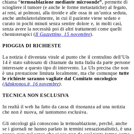
chiama “
termoablazione mediante microonde”
, permette di
sciogliere il tumore (e anche le forme metastatiche) al fegato,
ai reni, ai polmoni, alla tiroide e alle ossa in un’unica seduta,
anche ambulatorialmente, in cui il paziente viene sedato e
curato in pochi minuti senza sentire dolore e, in molti casi,
senza avere la necessità poi di altri trattamenti come quelli
chemioterapici (
Il Gazzettino, 15 novembre
).
PIOGGIA DI RICHIESTE
La notizia è diventata virale al punto che il centralino dell’Uls
14 è stato subissato di chiamate da tutta Italia da parte persone
interessate a questo tipo di intervento. La Uls precisa che non
è una prestazione limitata localmente, ma che comunque
tutte
le richieste saranno vagliate dal Comitato oncologico
(Adnkronos.it, 16 novembre
)
.
TECNICA NON ESCLUSIVA
In realtà il web ha fatto da cassa di risonanza ad una notizia
che non è nuova, né tantomeno esclusiva.
Gli oncologi già conoscono la termoablazione, perché, anche
se i giornali ne hanno parlato in termini sensazionalistici, è una