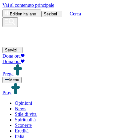
Vai al contenuto principale
Cerca
Edition
italiano
Sezioni
Servizi
Dona ora
Dona ora
Prega
Menu
Pray
Opinioni
News
Stile di vita
Spiritualità
Scoperte
Eredità
Italia