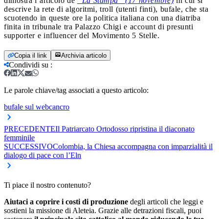
dimostra l’articolo de
“La Stampa” (17 novembre)
in cui si
descrive la rete di algoritmi, troll (utenti finti), bufale, che sta
scuotendo in queste ore la politica italiana con una diatriba
finita in tribunale tra Palazzo Chigi e account di presunti
supporter e influencer del Movimento 5 Stelle.
Copia il link
Archivia articolo
Condividi su
:
Le parole chiave/tag associati a questo articolo:
bufale sul web
cancro
PRECEDENTE
Il Patriarcato Ortodosso ripristina il diaconato
femminile
SUCCESSIVO
Colombia, la Chiesa accompagna con imparzialità il
dialogo di pace con l’Eln
Ti piace il nostro contenuto?
Aiutaci a coprire i costi di produzione
degli articoli che leggi e
sostieni la missione di Aleteia. Grazie alle detrazioni fiscali, puoi