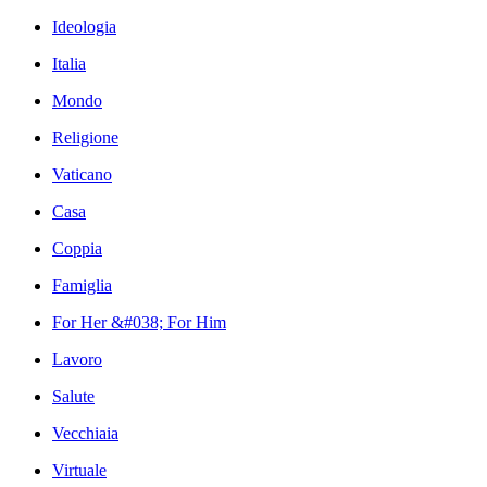
Ideologia
Italia
Mondo
Religione
Vaticano
Casa
Coppia
Famiglia
For Her &#038; For Him
Lavoro
Salute
Vecchiaia
Virtuale