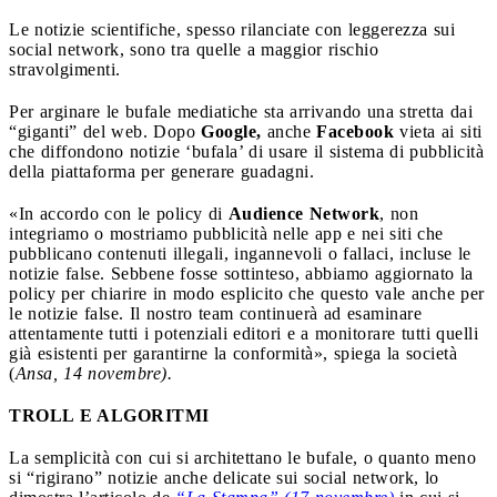
Le notizie scientifiche, spesso rilanciate con leggerezza sui
social network, sono tra quelle a maggior rischio
stravolgimenti.
Per arginare le bufale mediatiche sta arrivando una stretta dai
“giganti” del web. Dopo
Google,
anche
Facebook
vieta ai siti
che diffondono notizie ‘bufala’ di usare il sistema di pubblicità
della piattaforma per generare guadagni.
«In accordo con le policy di
Audience Network
, non
integriamo o mostriamo pubblicità nelle app e nei siti che
pubblicano contenuti illegali, ingannevoli o fallaci, incluse le
notizie false. Sebbene fosse sottinteso, abbiamo aggiornato la
policy per chiarire in modo esplicito che questo vale anche per
le notizie false. Il nostro team continuerà ad esaminare
attentamente tutti i potenziali editori e a monitorare tutti quelli
già esistenti per garantirne la conformità», spiega la società
(
Ansa, 14 novembre).
TROLL E ALGORITMI
La semplicità con cui si architettano le bufale, o quanto meno
si “rigirano” notizie anche delicate sui social network, lo