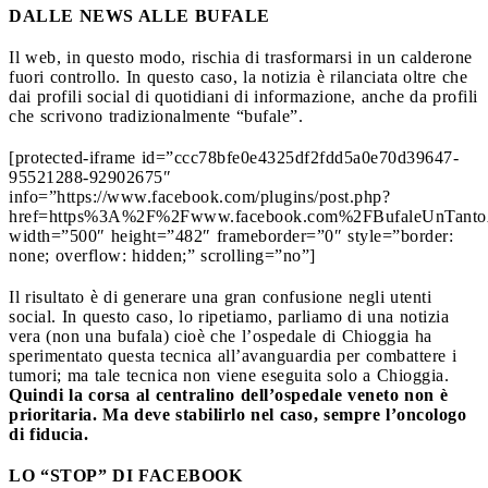
DALLE NEWS ALLE BUFALE
Il web, in questo modo, rischia di trasformarsi in un calderone
fuori controllo. In questo caso, la notizia è rilanciata oltre che
dai profili social di quotidiani di informazione, anche da profili
che scrivono tradizionalmente “bufale”.
[protected-iframe id=”ccc78bfe0e4325df2fdd5a0e70d39647-
95521288-92902675″
info=”https://www.facebook.com/plugins/post.php?
href=https%3A%2F%2Fwww.facebook.com%2FBufaleUnTanto
width=”500″ height=”482″ frameborder=”0″ style=”border:
none; overflow: hidden;” scrolling=”no”]
Il risultato è di generare una gran confusione negli utenti
social. In questo caso, lo ripetiamo, parliamo di una notizia
vera (non una bufala) cioè che l’ospedale di Chioggia ha
sperimentato questa tecnica all’avanguardia per combattere i
tumori; ma tale tecnica non viene eseguita solo a Chioggia.
Quindi la corsa al centralino dell’ospedale veneto non è
prioritaria. Ma deve stabilirlo nel caso, sempre l’oncologo
di fiducia.
LO “STOP” DI FACEBOOK