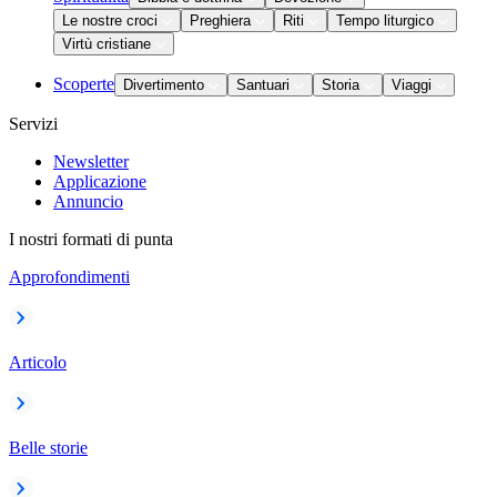
Le nostre croci
Preghiera
Riti
Tempo liturgico
Virtù cristiane
Scoperte
Divertimento
Santuari
Storia
Viaggi
Servizi
Newsletter
Applicazione
Annuncio
I nostri formati di punta
Approfondimenti
Articolo
Belle storie