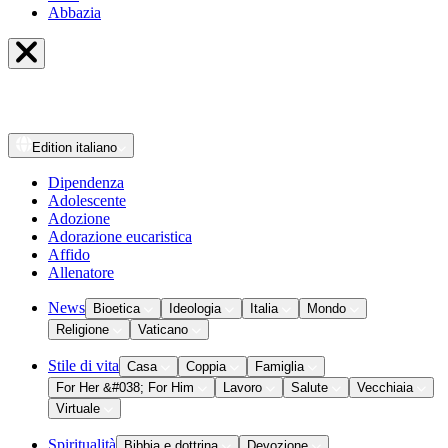
Abbazia
Edition
italiano
Dipendenza
Adolescente
Adozione
Adorazione eucaristica
Affido
Allenatore
News
Bioetica
Ideologia
Italia
Mondo
Religione
Vaticano
Stile di vita
Casa
Coppia
Famiglia
For Her &#038; For Him
Lavoro
Salute
Vecchiaia
Virtuale
Spiritualità
Bibbia e dottrina
Devozione