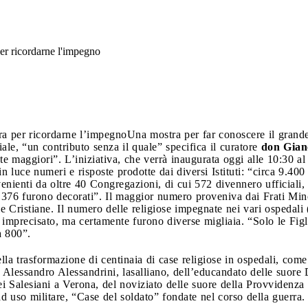
per ricordarne l'impegno
ra per ricordarne l’impegno
Una mostra per far conoscere il grande
ale, “un contributo senza il quale” specifica il curatore
don Gian
te maggiori”. L’iniziativa, che verrà inaugurata oggi alle 10:30 al
 luce numeri e risposte prodotte dai diversi Istituti: “circa 9.400 –
enienti da oltre 40 Congregazioni, di cui 572 divennero ufficiali,
e 376 furono decorati”. Il maggior numero proveniva dai Frati Mino
le Cristiane. Il numero delle religiose impegnate nei vari ospedali (
a imprecisato, ma certamente furono diverse migliaia. “Solo le Fig
a 800”.
ella trasformazione di centinaia di case religiose in ospedali, com
tel Alessandro Alessandrini, lasalliano, dell’educandato delle suore
 Salesiani a Verona, del noviziato delle suore della Provvidenza 
d uso militare, “Case del soldato” fondate nel corso della guerra.