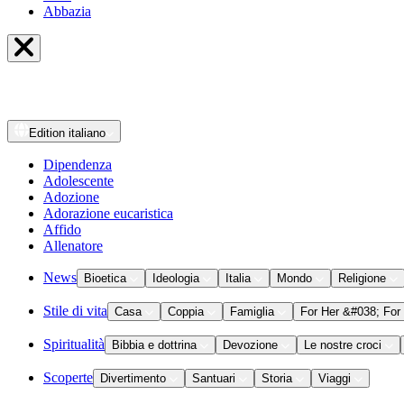
Abbazia
Edition
italiano
Dipendenza
Adolescente
Adozione
Adorazione eucaristica
Affido
Allenatore
News
Bioetica
Ideologia
Italia
Mondo
Religione
Stile di vita
Casa
Coppia
Famiglia
For Her &#038; For
Spiritualità
Bibbia e dottrina
Devozione
Le nostre croci
Scoperte
Divertimento
Santuari
Storia
Viaggi