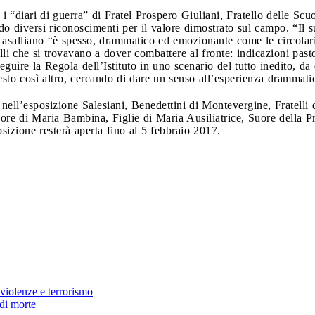
 i “diari di guerra” di Fratel Prospero Giuliani, Fratello delle Sc
endo diversi riconoscimenti per il valore dimostrato sul campo. “Il 
asalliano “è spesso, drammatico ed emozionante come le circolari 
elli che si trovavano a dover combattere al fronte: indicazioni past
seguire la Regola dell’Istituto in uno scenario del tutto inedito, da
esto così altro, cercando di dare un senso all’esperienza drammati
i nell’esposizione Salesiani, Benedettini di Montevergine, Fratelli
re di Maria Bambina, Figlie di Maria Ausiliatrice, Suore della Pr
izione resterà aperta fino al 5 febbraio 2017.
violenze e terrorismo
 di morte