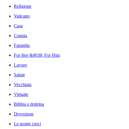
Religione
Vaticano
Casa
Coppia
Famiglia
For Her &#038; For Him
Lavoro
Salute
Vecchiaia
Virtuale
Bibbia e dottrina
Devozione
Le nostre croci