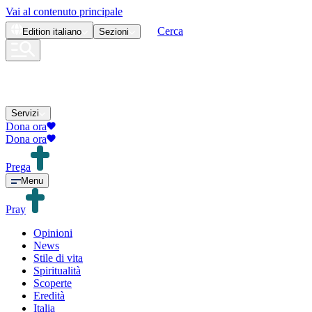
Vai al contenuto principale
Cerca
Edition
italiano
Sezioni
Servizi
Dona ora
Dona ora
Prega
Menu
Pray
Opinioni
News
Stile di vita
Spiritualità
Scoperte
Eredità
Italia