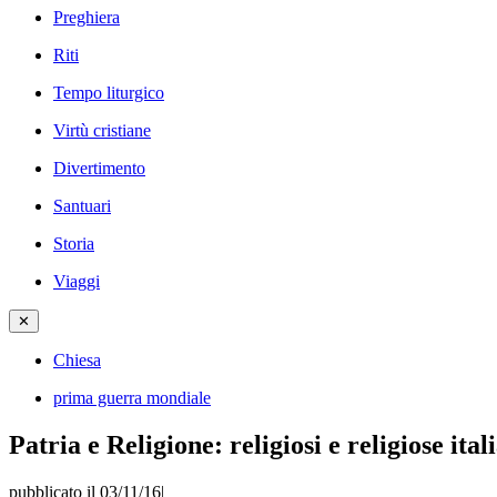
Preghiera
Riti
Tempo liturgico
Virtù cristiane
Divertimento
Santuari
Storia
Viaggi
✕
Chiesa
prima guerra mondiale
Patria e Religione: religiosi e religiose it
pubblicato il 03/11/16
|