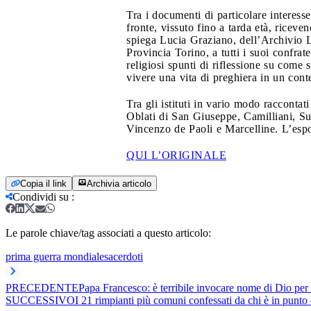
Tra i documenti di particolare interesse
fronte, vissuto fino a tarda età, ricev
spiega Lucia Graziano, dell’Archivio L
Provincia Torino, a tutti i suoi confrat
religiosi spunti di riflessione su come 
vivere una vita di preghiera in un cont
Tra gli istituti in vario modo raccontat
Oblati di San Giuseppe, Camilliani, Suo
Vincenzo de Paoli e Marcelline. L’espos
QUI L’ORIGINALE
Copia il link
Archivia articolo
Condividi su
:
Le parole chiave/tag associati a questo articolo:
prima guerra mondiale
sacerdoti
PRECEDENTE
Papa Francesco: è terribile invocare nome di Dio per 
SUCCESSIVO
I 21 rimpianti più comuni confessati da chi è in punto