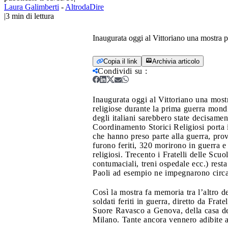
Laura Galimberti
-
AltrodaDire
|
3
min di lettura
Inaugurata oggi al Vittoriano una mostra 
Copia il link
Archivia articolo
Condividi su
:
Inaugurata oggi al Vittoriano una most
religiose durante la prima guerra mondi
degli italiani sarebbero state decisamen
Coordinamento Storici Religiosi porta in
che hanno preso parte alla guerra, prov
furono feriti, 320 morirono in guerra 
religiosi. Trecento i Fratelli delle Scuo
contumaciali, treni ospedale ecc.) rest
Paoli ad esempio ne impegnarono circ
Così la mostra fa memoria tra l’altro d
soldati feriti in guerra, diretto da Fra
Suore Ravasco a Genova, della casa dei
Milano. Tante ancora vennero adibite a