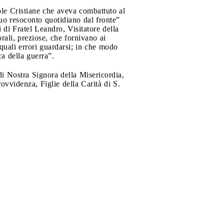
uole Cristiane che aveva combattuto al
suo resoconto quotidiano dal fronte”
di Fratel Leandro, Visitatore della
orali, preziose, che fornivano ai
 quali errori guardarsi; in che modo
ca della guerra”.
 di Nostra Signora della Misericordia,
ovvidenza, Figlie della Carità di S.