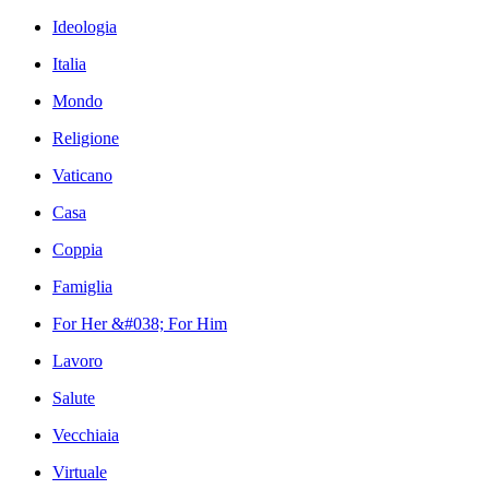
Ideologia
Italia
Mondo
Religione
Vaticano
Casa
Coppia
Famiglia
For Her &#038; For Him
Lavoro
Salute
Vecchiaia
Virtuale