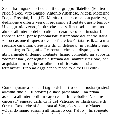
Scola ha ringraziato i detenuti del gruppo filatelico (Matteo
Nicolò Boe, Vito Baglio, Antonio Albanese, Nicola Mocerino,
Diego Rosmini, Luigi Di Martino), «per come con pazienza,
dedizione e offerta verso il prossimo affrontate questo tempo».
Uno sguardo verso gli altri che non si limita ad un «mutuo
aiuto» all’interno del circuito carcerario, come dimostra la
raccolta fondi per le popolazioni terremotate del centro Italia.
«In occasione di questo evento filatelico è stata realizzata una
speciale cartolina, disegnata da un detenuto, in vendita 3 euro
– ha spiegato Bogoni -. I carcerati, che non dispongono
abitualmente di denaro contante, hanno compilato un’apposita
“domandina”, consegnata e firmata dall’amministrazione, per
acquistare una o più cartoline il cui ricavato andrà ai
terremotati. Fino ad oggi hanno raccolto oltre 600 euro».
.
Contemporaneamente al taglio del nastro della mostra (resterà
allestita fino al 10 ottobre) è stato presentato, una prima
assoluta all’interno di un carcere – il francobollo “Visitare i
carcerati” emesso dalla Città del Vaticano su illustrazione di
Orietta Rossi che si è ispirata al Vangelo secondo Matteo.
«Quando siamo sospinti all’incontro con l’altro – ha spiegato