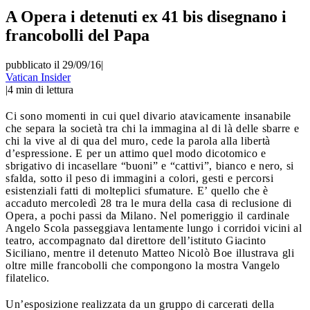
A Opera i detenuti ex 41 bis disegnano i
francobolli del Papa
pubblicato il 29/09/16
|
Vatican Insider
|
4
min di lettura
Ci sono momenti in cui quel divario atavicamente insanabile
che separa la società tra chi la immagina al di là delle sbarre e
chi la vive al di qua del muro, cede la parola alla libertà
d’espressione. E per un attimo quel modo dicotomico e
sbrigativo di incasellare “buoni” e “cattivi”, bianco e nero, si
sfalda, sotto il peso di immagini a colori, gesti e percorsi
esistenziali fatti di molteplici sfumature. E’ quello che è
accaduto mercoledì 28 tra le mura della casa di reclusione di
Opera, a pochi passi da Milano. Nel pomeriggio il cardinale
Angelo Scola passeggiava lentamente lungo i corridoi vicini al
teatro, accompagnato dal direttore dell’istituto Giacinto
Siciliano, mentre il detenuto Matteo Nicolò Boe illustrava gli
oltre mille francobolli che compongono la mostra Vangelo
filatelico.
Un’esposizione realizzata da un gruppo di carcerati della