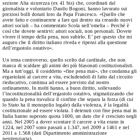
sezione Alta sicurezza (ex 41 bis) che, coordinati dal
giornalista e volontario Danilo Bogoni, hanno lavorato sui
preziosi bolli donati loro da Papa Francesco. «Quello che
avete fatto e continuerete a fare qui dentro sta creando nuovi
attori sociali – ha commentato Scola nell’omelia – Perché è
così che dovete sentirvi: attori sociali, non personali. Dovete
vivere il tempo della pena, non subirlo. E’ per questo che mi
auguro che il diritto italiano riveda e ripensi alla questione
dell’ergastolo ostativo».
Un tema controverso, quello scelto dal cardinale, che non
manca di scaldare gli animi dei più blasonati costituzionalisti.
Ma a tutt’oggi, il cosiddetto «fine pena mai», che condanna gli
ergastolani al carcere a vita, escludendoli di fatto dal circuito
rieducativo, continua ad essere previsto dal nostro
ordinamento. In molti hanno, a buon diritto, sollevando
l’incostituzionalità dell’ergastolo ostativo, stigmatizzando che
quando la pena travalica il confine che separa la forza (di cui
lo Stato ha il monopolio legale) dalla violenza, è la legalità
costituzionale ad essere violata. I detenuti con fine pena mai in
Italia hanno superato quota 1600, un dato che è cresciuto negli
anni. Nel 2005 a dover scontare il carcere a vita erano in
1224, nel 2007 sono passati a 1.347, nel 2009 a 1461 e nel
2011 a 1.568 (dati Dipartimento amministrazione
penitenziaria).