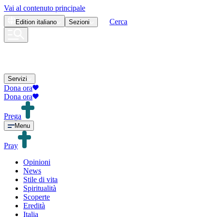
Vai al contenuto principale
Cerca
Edition
italiano
Sezioni
Servizi
Dona ora
Dona ora
Prega
Menu
Pray
Opinioni
News
Stile di vita
Spiritualità
Scoperte
Eredità
Italia