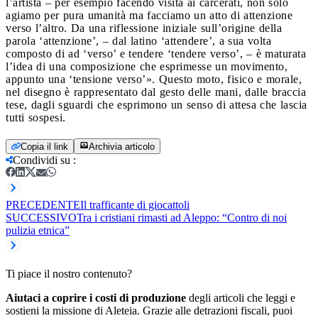
l’artista – per esempio facendo visita ai carcerati, non solo
agiamo per pura umanità ma facciamo un atto di attenzione
verso l’altro. Da una riflessione iniziale sull’origine della
parola ‘attenzione’, – dal latino ‘attendere’, a sua volta
composto di ad ‘verso’ e tendere ‘tendere verso’, – è maturata
l’idea di una composizione che esprimesse un movimento,
appunto una ‘tensione verso’». Questo moto, fisico e morale,
nel disegno è rappresentato dal gesto delle mani, dalle braccia
tese, dagli sguardi che esprimono un senso di attesa che lascia
tutti sospesi.
Copia il link
Archivia articolo
Condividi su
:
PRECEDENTE
Il trafficante di giocattoli
SUCCESSIVO
Tra i cristiani rimasti ad Aleppo: “Contro di noi
pulizia etnica”
Ti piace il nostro contenuto?
Aiutaci a coprire i costi di produzione
degli articoli che leggi e
sostieni la missione di Aleteia. Grazie alle detrazioni fiscali, puoi