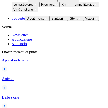
Le nostre croci
Preghiera
Riti
Tempo liturgico
Virtù cristiane
Scoperte
Divertimento
Santuari
Storia
Viaggi
Servizi
Newsletter
Applicazione
Annuncio
I nostri formati di punta
Approfondimenti
Articolo
Belle storie