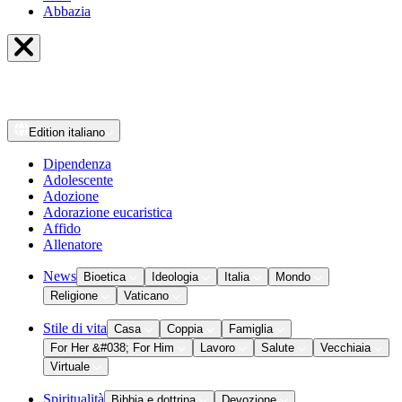
Abbazia
Edition
italiano
Dipendenza
Adolescente
Adozione
Adorazione eucaristica
Affido
Allenatore
News
Bioetica
Ideologia
Italia
Mondo
Religione
Vaticano
Stile di vita
Casa
Coppia
Famiglia
For Her &#038; For Him
Lavoro
Salute
Vecchiaia
Virtuale
Spiritualità
Bibbia e dottrina
Devozione