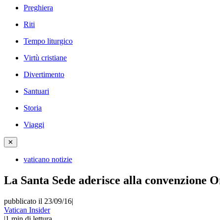
Preghiera
Riti
Tempo liturgico
Virtù cristiane
Divertimento
Santuari
Storia
Viaggi
✕
vaticano notizie
La Santa Sede aderisce alla convenzione O
pubblicato il 23/09/16
|
Vatican Insider
|
1
min di lettura