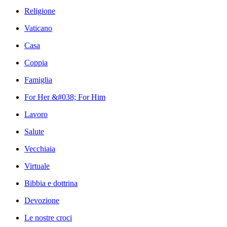
Religione
Vaticano
Casa
Coppia
Famiglia
For Her &#038; For Him
Lavoro
Salute
Vecchiaia
Virtuale
Bibbia e dottrina
Devozione
Le nostre croci