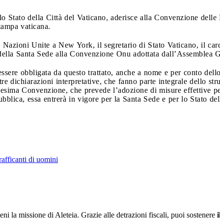
o Stato della Città del Vaticano, aderisce alla Convenzione delle
 stampa vaticana.
e Nazioni Unite a New York, il segretario di Stato Vaticano, il car
della Santa Sede alla Convenzione Onu adottata dall’Assemblea G
ssere obbligata da questo trattato, anche a nome e per conto dello 
re dichiarazioni interpretative, che fanno parte integrale dello st
desima Convenzione, che prevede l’adozione di misure effettive per
blica, essa entrerà in vigore per la Santa Sede e per lo Stato del
rafficanti di uomini
ieni la missione di Aleteia. Grazie alle detrazioni fiscali, puoi sostenere