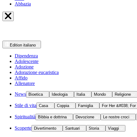
Abbazia
Edition
italiano
Dipendenza
Adolescente
Adozione
Adorazione eucaristica
Affido
Allenatore
News
Bioetica
Ideologia
Italia
Mondo
Religione
Stile di vita
Casa
Coppia
Famiglia
For Her &#038; For
Spiritualità
Bibbia e dottrina
Devozione
Le nostre croci
Scoperte
Divertimento
Santuari
Storia
Viaggi