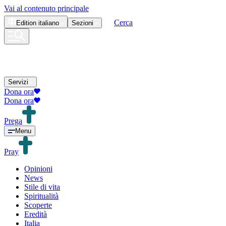
Vai al contenuto principale
Cerca
Edition
italiano
Sezioni
Servizi
Dona ora
Dona ora
Prega
Menu
Pray
Opinioni
News
Stile di vita
Spiritualità
Scoperte
Eredità
Italia