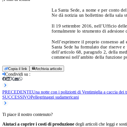
La Santa Sede, a nome e per conto dell
Ne dà notizia un bollettino della sala
Il 19 settembre 2016, nell’Ufficio dell
formalmente lo strumento di adesione 
Nell’esprimere il proprio consenso ad e
Santa Sede ha formulato due riserve e t
dell’articolo 68, paragrafo 2, della me
commessi nell’ambito della funzione pub
Copia il link
Archivia articolo
Condividi su
:
PRECEDENTE
Una notte con i poliziotti di Ventimiglia a caccia dei t
SUCCESSIVO
Pellegrinaggi sudamericani
Ti piace il nostro contenuto?
Aiutaci a coprire i costi di produzione
degli articoli che leggi e sost