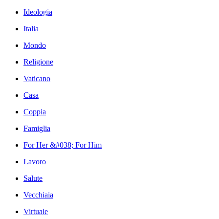
Ideologia
Italia
Mondo
Religione
Vaticano
Casa
Coppia
Famiglia
For Her &#038; For Him
Lavoro
Salute
Vecchiaia
Virtuale