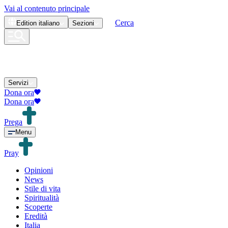
Vai al contenuto principale
Cerca
Edition
italiano
Sezioni
Servizi
Dona ora
Dona ora
Prega
Menu
Pray
Opinioni
News
Stile di vita
Spiritualità
Scoperte
Eredità
Italia