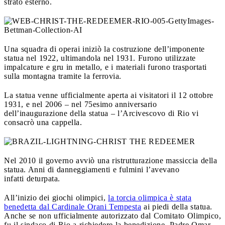
strato esterno.
Una squadra di operai iniziò la costruzione dell’imponente
statua nel 1922, ultimandola nel 1931. Furono utilizzate
impalcature e gru in metallo, e i materiali furono trasportati
sulla montagna tramite la ferrovia.
La statua venne ufficialmente aperta ai visitatori il 12 ottobre
1931, e nel 2006 – nel 75esimo anniversario
dell’inaugurazione della statua – l’Arcivescovo di Rio vi
consacrò una cappella.
Nel 2010 il governo avviò una ristrutturazione massiccia della
statua. Anni di danneggiamenti e fulmini l’avevano
infatti deturpata.
All’inizio dei giochi olimpici,
la torcia olimpica è stata
benedetta dal Cardinale Orani Tempesta
ai piedi della statua.
Anche se non ufficialmente autorizzato dal Comitato Olimpico,
fu il sindaco di Rio a richiedere la benedizione. Padre Omar