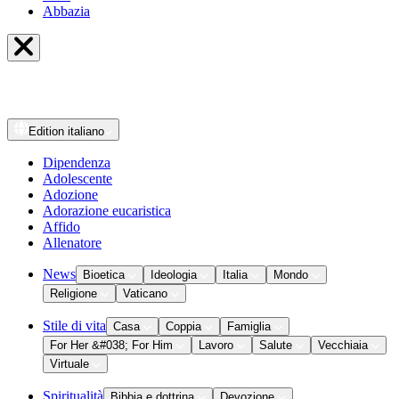
Abbazia
Edition
italiano
Dipendenza
Adolescente
Adozione
Adorazione eucaristica
Affido
Allenatore
News
Bioetica
Ideologia
Italia
Mondo
Religione
Vaticano
Stile di vita
Casa
Coppia
Famiglia
For Her &#038; For Him
Lavoro
Salute
Vecchiaia
Virtuale
Spiritualità
Bibbia e dottrina
Devozione