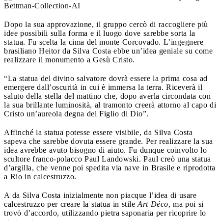
Dopo la sua approvazione, il gruppo cercò di raccogliere più
idee possibili sulla forma e il luogo dove sarebbe sorta la
statua. Fu scelta la cima del monte Corcovado. L’ingegnere
brasiliano Heitor da Silva Costa ebbe un’idea geniale su come
realizzare il monumento a Gesù Cristo.
“La statua del divino salvatore dovrà essere la prima cosa ad
emergere dall’oscurità in cui è immersa la terra. Riceverà il
saluto della stella del mattino che, dopo averla circondata con
la sua brillante luminosità, al tramonto creerà attorno al capo di
Cristo un’aureola degna del Figlio di Dio”.
Affinché la statua potesse essere visibile, da Silva Costa
sapeva che sarebbe dovuta essere grande. Per realizzare la sua
idea avrebbe avuto bisogno di aiuto. Fu dunque coinvolto lo
scultore franco-polacco Paul Landowski. Paul creò una statua
d’argilla, che venne poi spedita via nave in Brasile e riprodotta
a Rio in calcestruzzo.
A da Silva Costa inizialmente non piacque l’idea di usare
calcestruzzo per creare la statua in stile
Art Déco
, ma poi si
trovò d’accordo, utilizzando pietra saponaria per ricoprire lo