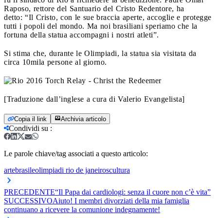
Raposo, rettore del Santuario del Cristo Redentore, ha
detto: “Il Cristo, con le sue braccia aperte, accoglie e protegge
tutti i popoli del mondo. Ma noi brasiliani speriamo che la
fortuna della statua accompagni i nostri atleti”.
Si stima che, durante le Olimpiadi, la statua sia visitata da
circa 10mila persone al giorno.
[Traduzione dall’inglese a cura di Valerio Evangelista]
Copia il link
Archivia articolo
Condividi su
:
Le parole chiave/tag associati a questo articolo:
arte
brasile
olimpiadi rio de janeiro
scultura
PRECEDENTE
“Il Papa dai cardiologi: senza il cuore non c’è vita”
SUCCESSIVO
Aiuto! I membri divorziati della mia famiglia
continuano a ricevere la comunione indegnamente!