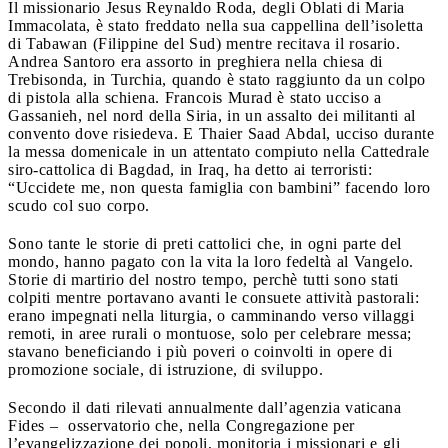
Il missionario Jesus Reynaldo Roda, degli Oblati di Maria
Immacolata, è stato freddato nella sua cappellina dell’isoletta
di Tabawan (Filippine del Sud) mentre recitava il rosario.
Andrea Santoro era assorto in preghiera nella chiesa di
Trebisonda, in Turchia, quando è stato raggiunto da un colpo
di pistola alla schiena. Francois Murad è stato ucciso a
Gassanieh, nel nord della Siria, in un assalto dei militanti al
convento dove risiedeva. E Thaier Saad Abdal, ucciso durante
la messa domenicale in un attentato compiuto nella Cattedrale
siro-cattolica di Bagdad, in Iraq, ha detto ai terroristi:
“Uccidete me, non questa famiglia con bambini” facendo loro
scudo col suo corpo.
Sono tante le storie di preti cattolici che, in ogni parte del
mondo, hanno pagato con la vita la loro fedeltà al Vangelo.
Storie di martirio del nostro tempo, perchè tutti sono stati
colpiti mentre portavano avanti le consuete attività pastorali:
erano impegnati nella liturgia, o camminando verso villaggi
remoti, in aree rurali o montuose, solo per celebrare messa;
stavano beneficiando i più poveri o coinvolti in opere di
promozione sociale, di istruzione, di sviluppo.
Secondo il dati rilevati annualmente dall’agenzia vaticana
Fides – osservatorio che, nella Congregazione per
l’evangelizzazione dei popoli, monitoria i missionari e gli