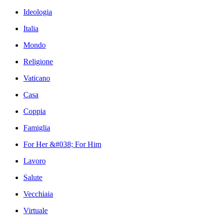
Ideologia
Italia
Mondo
Religione
Vaticano
Casa
Coppia
Famiglia
For Her &#038; For Him
Lavoro
Salute
Vecchiaia
Virtuale