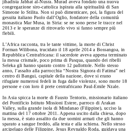
jihadista Jabhat al-Nusra. Murad aveva fondato una nuova
congregazione siro-cattolica ispirata alla spiritualità di San
Simeone lo Stilita. Non si può dimenticare, poi, la figura del
gesuita italiano Paolo dall’Oglio, fondatore della comunità
monastica Mar Musa, in Siria: se ne sono perse le tracce nel
2013 e le speranze di ritrovarlo vivo si fanno sempre più
flebili.
L’Africa racconta, tra le tante vittime, la morte di Christ
Forman Wilibona, trucidato il 18 aprile 2014 a Bossangoa, in
Repubblica Centrafricana: il sacerdote aveva appena terminato
la messa crismale, poco prima di Pasqua, quando dei ribelli
Seleka gli hanno sparato contro 12 pallottole. Nello stesso
anno, l’assalto alla parrocchia “Nostra Signora di Fatima” nel
centro di Bangui, capitale della nazione, dove si erano
rifugiate numerosi fedeli in fuga dalle violenze, sono morte 18
persone e con loro il prete centrafricano Paul-Emile Nzale.
In Asia spicca la morte di Fausto Tentorio, missionario italiano
del Pontificio Istituto Missioni Estere, parroco di Arakan
Valley, sulla grande isola di Mindanao (Filippine), ucciso la
mattina del 17 ottobre 2011. Appena uscito dalla chiesa, dopo
la messa, è stato assalito da due uomini armati che gli hanno
sparato a sangue freddo, alla testa e alla schiena. Nello stesso
arcipelago delle Filippine, Jesus Reynaldo Roda, guidava una