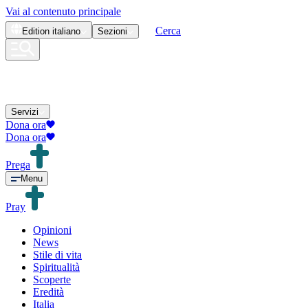
Vai al contenuto principale
Cerca
Edition
italiano
Sezioni
Servizi
Dona ora
Dona ora
Prega
Menu
Pray
Opinioni
News
Stile di vita
Spiritualità
Scoperte
Eredità
Italia