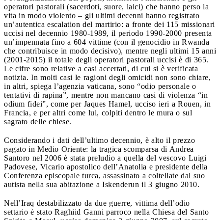
operatori pastorali (sacerdoti, suore, laici) che hanno perso la
vita in modo violento – gli ultimi decenni hanno registrato
un’autentica escalation del martirio: a fronte dei 115 missionari
uccisi nel decennio 1980-1989, il periodo 1990-2000 presenta
un’impennata fino a 604 vittime (con il genocidio in Rwanda
che contribuisce in modo decisivo), mentre negli ultimi 15 anni
(2001-2015) il totale degli operatori pastorali uccisi è di 365.
Le cifre sono relative a casi accertati, di cui si è verificata
notizia. In molti casi le ragioni degli omicidi non sono chiare,
in altri, spiega l’agenzia vaticana, sono “odio personale o
tentativi di rapina”, mentre non mancano casi di violenza “in
odium fidei”, come per Jaques Hamel, ucciso ieri a Rouen, in
Francia, e per altri come lui, colpiti dentro le mura o sul
sagrato delle chiese.
Considerando i dati dell’ultimo decennio, è alto il prezzo
pagato in Medio Oriente: la tragica scomparsa di Andrea
Santoro nel 2006 è stata preludio a quella del vescovo Luigi
Padovese, Vicario apostolico dell’Anatolia e presidente della
Conferenza episcopale turca, assassinato a coltellate dal suo
autista nella sua abitazione a Iskenderun il 3 giugno 2010.
Nell’Iraq destabilizzato da due guerre, vittima dell’odio
settario è stato Raghiid Ganni parroco nella Chiesa del Santo