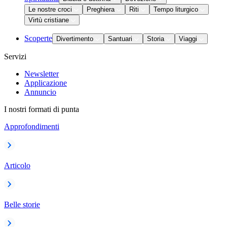
Le nostre croci
Preghiera
Riti
Tempo liturgico
Virtù cristiane
Scoperte
Divertimento
Santuari
Storia
Viaggi
Servizi
Newsletter
Applicazione
Annuncio
I nostri formati di punta
Approfondimenti
Articolo
Belle storie