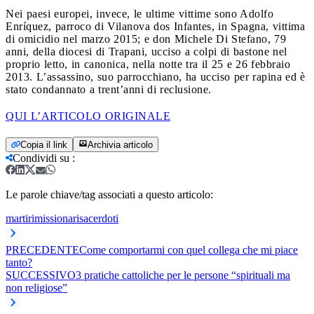
Nei paesi europei, invece, le ultime vittime sono Adolfo
Enríquez, parroco di Vilanova dos Infantes, in Spagna, vittima
di omicidio nel marzo 2015; e don Michele Di Stefano, 79
anni, della diocesi di Trapani, ucciso a colpi di bastone nel
proprio letto, in canonica, nella notte tra il 25 e 26 febbraio
2013. L’assassino, suo parrocchiano, ha ucciso per rapina ed è
stato condannato a trent’anni di reclusione.
QUI L’ARTICOLO ORIGINALE
Copia il link
Archivia articolo
Condividi su
:
Le parole chiave/tag associati a questo articolo:
martiri
missionari
sacerdoti
PRECEDENTE
Come comportarmi con quel collega che mi piace
tanto?
SUCCESSIVO
3 pratiche cattoliche per le persone “spirituali ma
non religiose”