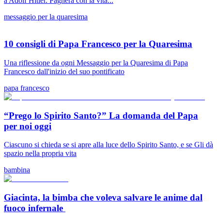
a Adolf Hitler. Pagherà con la vita...
messaggio per la quaresima
10 consigli di Papa Francesco per la Quaresima
Una riflessione da ogni Messaggio per la Quaresima di Papa
Francesco dall'inizio del suo pontificato
papa francesco
“Prego lo Spirito Santo?” La domanda del Papa
per noi oggi
Ciascuno si chieda se si apre alla luce dello Spirito Santo, e se Gli dà
spazio nella propria vita
bambina
Giacinta, la bimba che voleva salvare le anime dal
fuoco infernale