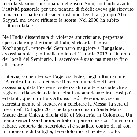
piccola stazione missionaria nelle isole Sulu, portando avanti
l’attività pastorale per una trentina di fedeli: aveva già ricevuto
minacce da parte di dissidenti islamici legati al gruppo Abu
Sayyaf, ma aveva rifiutato la scorta. Nel 2008 ha subito
l’attacco fatale.
Nell’India disseminata di violenze anticristiane, perpetrate
spesso da gruppi estremisti indù, si ricorda Thomas
Kochupuryil, rettore del Seminario maggiore a Bangalore,
assassinato da ignoti nella notte del 1° aprile 2013 all’interno
dei locali del Seminario. Il sacerdote è stato malmenato fino
alla morte.
Tuttavia, come riferisce l’agenzia Fides, negli ultimi anni è
l’America Latina a detenere il record numerico di preti
assassinati, data l’estrema violenza di carattere sociale che si
registra nella società delle nazioni sudamericane: tra i casi più
eclatanti, quello di Luis Alfonso León Pereira, ucciso in
sacrestia mentre si preparava a celebrare la Messa, la sera di
mercoledì 15 luglio 2015 nella parrocchia di Santa Maria
Madre della Chiesa, dnella città di Monterìa, in Colombia. Un
uomo senza fissa dimora, entrato in parrocchia con l’intento di
rubare, scoperto dal sacerdote, si è scagliato contro di lui con
un moncone di bottiglia, ferendolo mortalmente al collo.