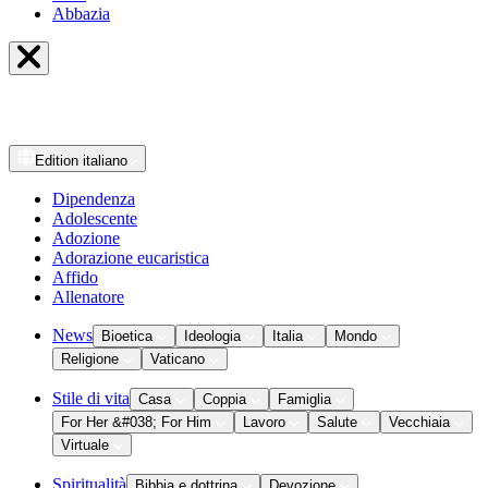
Abbazia
Edition
italiano
Dipendenza
Adolescente
Adozione
Adorazione eucaristica
Affido
Allenatore
News
Bioetica
Ideologia
Italia
Mondo
Religione
Vaticano
Stile di vita
Casa
Coppia
Famiglia
For Her &#038; For Him
Lavoro
Salute
Vecchiaia
Virtuale
Spiritualità
Bibbia e dottrina
Devozione