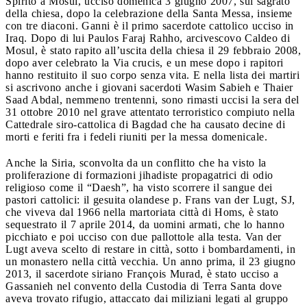
Spirito a Mosul, ucciso domenica 3 giugno 2007, sul sagrato
della chiesa, dopo la celebrazione della Santa Messa, insieme
con tre diaconi. Ganni è il primo sacerdote cattolico ucciso in
Iraq. Dopo di lui Paulos Faraj Rahho, arcivescovo Caldeo di
Mosul, è stato rapito all’uscita della chiesa il 29 febbraio 2008,
dopo aver celebrato la Via crucis, e un mese dopo i rapitori
hanno restituito il suo corpo senza vita. E nella lista dei martiri
si ascrivono anche i giovani sacerdoti Wasim Sabieh e Thaier
Saad Abdal, nemmeno trentenni, sono rimasti uccisi la sera del
31 ottobre 2010 nel grave attentato terroristico compiuto nella
Cattedrale siro-cattolica di Bagdad che ha causato decine di
morti e feriti fra i fedeli riuniti per la messa domenicale.
Anche la Siria, sconvolta da un conflitto che ha visto la
proliferazione di formazioni jihadiste propagatrici di odio
religioso come il “Daesh”, ha visto scorrere il sangue dei
pastori cattolici: il gesuita olandese p. Frans van der Lugt, SJ,
che viveva dal 1966 nella martoriata città di Homs, è stato
sequestrato il 7 aprile 2014, da uomini armati, che lo hanno
picchiato e poi ucciso con due pallottole alla testa. Van der
Lugt aveva scelto di restare in città, sotto i bombardamenti, in
un monastero nella città vecchia. Un anno prima, il 23 giugno
2013, il sacerdote siriano François Murad, è stato ucciso a
Gassanieh nel convento della Custodia di Terra Santa dove
aveva trovato rifugio, attaccato dai miliziani legati al gruppo