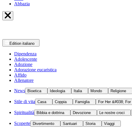
Abbazia
Edition
italiano
Dipendenza
Adolescente
Adozione
Adorazione eucaristica
Affido
Allenatore
News
Bioetica
Ideologia
Italia
Mondo
Religione
Stile di vita
Casa
Coppia
Famiglia
For Her &#038; For
Spiritualità
Bibbia e dottrina
Devozione
Le nostre croci
Scoperte
Divertimento
Santuari
Storia
Viaggi