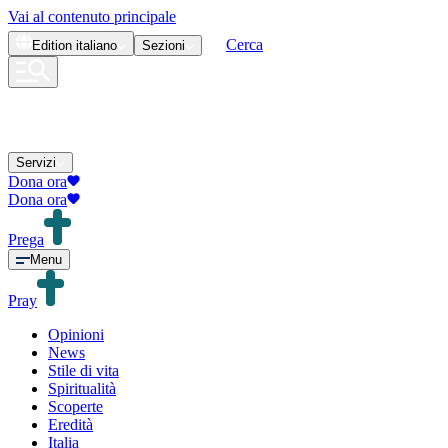
Vai al contenuto principale
Cerca
Edition
italiano
Sezioni
Servizi
Dona ora
Dona ora
Prega
Menu
Pray
Opinioni
News
Stile di vita
Spiritualità
Scoperte
Eredità
Italia