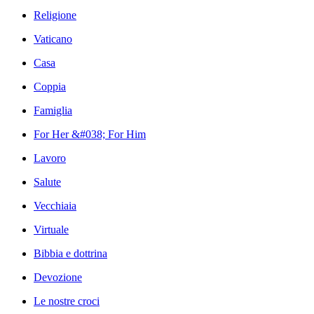
Religione
Vaticano
Casa
Coppia
Famiglia
For Her &#038; For Him
Lavoro
Salute
Vecchiaia
Virtuale
Bibbia e dottrina
Devozione
Le nostre croci