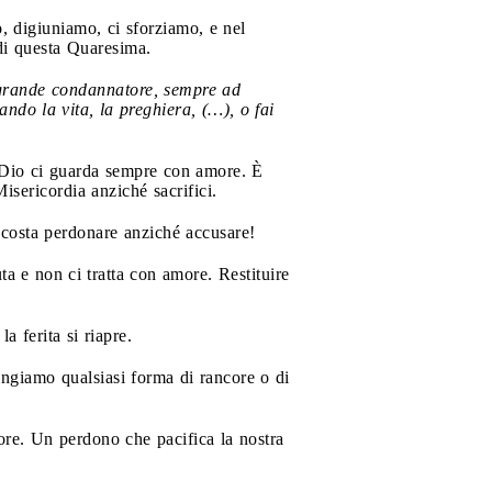
, digiuniamo, ci sforziamo, e nel
di questa Quaresima.
 grande condannatore, sempre ad
ndo la vita, la preghiera, (…), o fai
 Dio ci guarda sempre con amore. È
isericordia anziché sacrifici.
i costa perdonare anziché accusare!
uta e non ci tratta con amore. Restituire
 ferita si riapre.
pingiamo qualsiasi forma di rancore o di
ore. Un perdono che pacifica la nostra