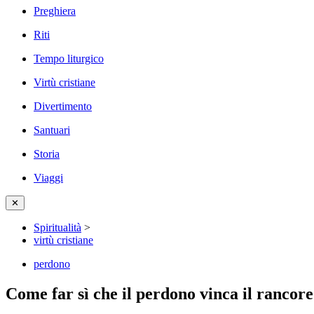
Preghiera
Riti
Tempo liturgico
Virtù cristiane
Divertimento
Santuari
Storia
Viaggi
✕
Spiritualità
>
virtù cristiane
perdono
Come far sì che il perdono vinca il rancor