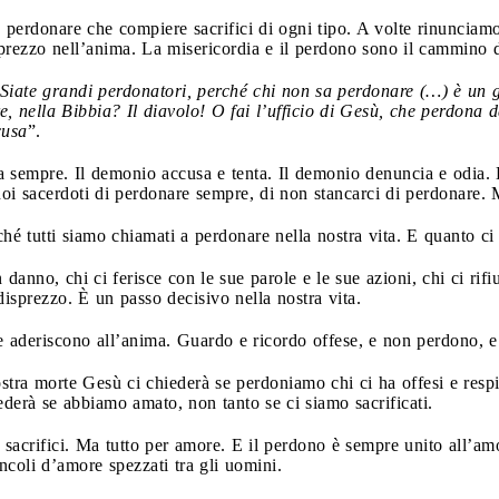
perdonare che compiere sacrifici di ogni tipo. A volte rinunciamo
prezzo nell’anima. La misericordia e il perdono sono il cammino 
Siate grandi perdonatori, perché chi non sa perdonare (…) è un
 nella Bibbia? Il diavolo! O fai l’ufficio di Gesù, che perdona da
cusa
”.
 sempre. Il demonio accusa e tenta. Il demonio denuncia e odia.
oi sacerdoti di perdonare sempre, di non stancarci di perdonare. M
rché tutti siamo chiamati a perdonare nella nostra vita. E quanto c
danno, chi ci ferisce con le sue parole e le sue azioni, chi ci rifi
isprezzo. È un passo decisivo nella nostra vita.
aderiscono all’anima. Guardo e ricordo offese, e non perdono, e la
nostra morte Gesù ci chiederà se perdoniamo chi ci ha offesi e res
derà se abbiamo amato, non tanto se ci siamo sacrificati.
sacrifici. Ma tutto per amore. E il perdono è sempre unito all’am
ncoli d’amore spezzati tra gli uomini.