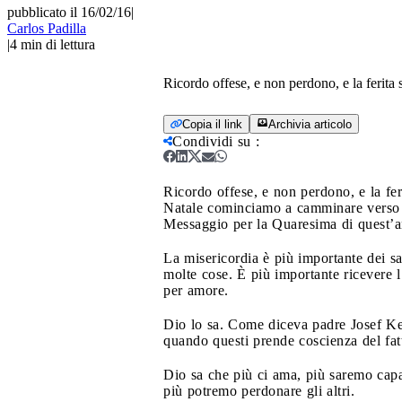
pubblicato il 16/02/16
|
Carlos Padilla
|
4
min di lettura
Ricordo offese, e non perdono, e la ferita si
Copia il link
Archivia articolo
Condividi su
:
Ricordo offese, e non perdono, e la fer
Natale cominciamo a camminare verso l
Messaggio per la Quaresima di quest’an
La misericordia è più importante dei s
molte cose. È più importante ricevere l
per amore.
Dio lo sa. Come diceva padre Josef Ken
quando questi prende coscienza del fat
Dio sa che più ci ama, più saremo capa
più potremo perdonare gli altri.