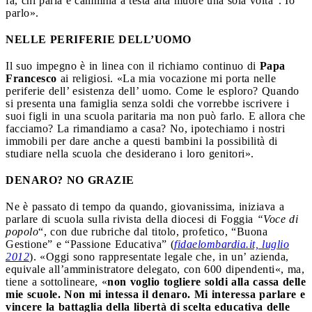
fa, chi parla e cammina a testa alta muore una sola volta”. Io
parlo».
NELLE PERIFERIE DELL’UOMO
Il suo impegno è in linea con il richiamo continuo di
Papa
Francesco
ai religiosi. «La mia vocazione mi porta nelle
periferie dell’ esistenza dell’ uomo. Come le esploro? Quando
si presenta una famiglia senza soldi che vorrebbe iscrivere i
suoi figli in una scuola paritaria ma non può farlo. E allora che
facciamo? La rimandiamo a casa? No, ipotechiamo i nostri
immobili per dare anche a questi bambini la possibilità di
studiare nella scuola che desiderano i loro genitori».
DENARO? NO GRAZIE
Ne è passato di tempo da quando, giovanissima, iniziava a
parlare di scuola sulla rivista della diocesi di Foggia
“Voce di
popolo
“, con due rubriche dal titolo, profetico, “Buona
Gestione” e “Passione Educativa” (
fidaelombardia.it, luglio
2012
). «Oggi sono rappresentate legale che, in un’ azienda,
equivale all’amministratore delegato, con 600 dipendenti«, ma,
tiene a sottolineare, «
non voglio togliere soldi alla cassa delle
mie scuole. Non mi intessa il denaro. Mi interessa parlare e
vincere la battaglia della libertà di scelta educativa delle