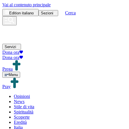
Vai al contenuto principale
Cerca
Edition
italiano
Sezioni
Servizi
Dona ora
Dona ora
Prega
Menu
Pray
Opinioni
News
Stile di vita
Spiritualità
Scoperte
Eredità
Italia