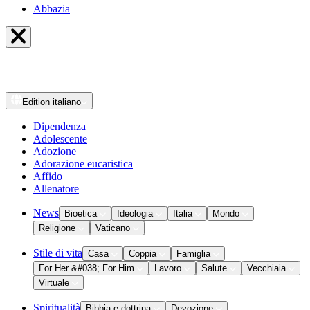
Abbazia
Edition
italiano
Dipendenza
Adolescente
Adozione
Adorazione eucaristica
Affido
Allenatore
News
Bioetica
Ideologia
Italia
Mondo
Religione
Vaticano
Stile di vita
Casa
Coppia
Famiglia
For Her &#038; For Him
Lavoro
Salute
Vecchiaia
Virtuale
Spiritualità
Bibbia e dottrina
Devozione