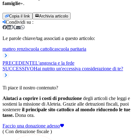
famiglie
».
Copia il link
Archivia articolo
Condividi su
:
Le parole chiave/tag associati a questo articolo:
matteo renzi
scuola cattolica
scuola paritaria
PRECEDENTE
L'angoscia e la fede
SUCCESSIVO
Hai nutrito un'eccessiva considerazione di te?
Ti piace il nostro contenuto?
Aiutaci a coprire i costi di produzione
degli articoli che leggi e
sostieni la missione di Aleteia. Grazie alle detrazioni fiscali, puoi
sostenere
il principale sito cattolico al mondo riducendo le tue
tasse.
Dona ora.
Faccio una donazione adesso
( Con detrazione fiscale )