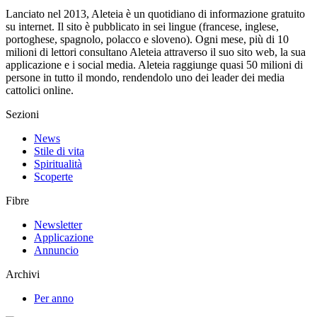
Lanciato nel 2013, Aleteia è un quotidiano di informazione gratuito
su internet. Il sito è pubblicato in sei lingue (francese, inglese,
portoghese, spagnolo, polacco e sloveno). Ogni mese, più di 10
milioni di lettori consultano Aleteia attraverso il suo sito web, la sua
applicazione e i social media. Aleteia raggiunge quasi 50 milioni di
persone in tutto il mondo, rendendolo uno dei leader dei media
cattolici online.
Sezioni
News
Stile di vita
Spiritualità
Scoperte
Fibre
Newsletter
Applicazione
Annuncio
Archivi
Per anno