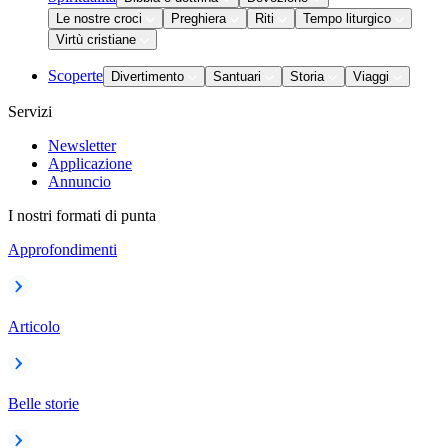
Le nostre croci
Preghiera
Riti
Tempo liturgico
Virtù cristiane
Scoperte
Divertimento
Santuari
Storia
Viaggi
Servizi
Newsletter
Applicazione
Annuncio
I nostri formati di punta
Approfondimenti
Articolo
Belle storie