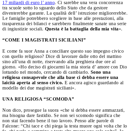
17 miliardi di euro l’ anno
. Ci sarebbe una vera concorrenza
tra scuole sotto lo sguardo dello Stato che da gestore
diventerebbe garante. La qualità dell’ istruzione migliorerebbe.
Le famiglie potrebbero scegliere in base alle prestazioni, alla
trasparenza dei bilanci e sarebbero finalmente sanate una serie
di ingiustizie sociali.
Questa è la battaglia della mia vita
».
“COME I MAGISTRATI SICILIANI”
E come fa suor Anna a conciliare questo suo impegno civico
con quello religioso? Dice di lavorare dalle otto del mattino
sino all’una di notte, riservando alla preghiera due ore al
giorno. «Ho deciso di giocarmi la mia storia d’ amore con Dio
lottando nel mondo, cercando di cambiarlo.
Sono una
religiosa consapevole che alla base ci debba essere una
laicità aperta al senso civico.
E ancora agisco guardando al
modello dei due magistrati siciliani».
UNA RELIGIOSA “SCOMODA”
Non dico, prosegue la suora «che si debba essere ammazzati,
ma bisogna dare fastidio. Se non sei scomodo significa che
non stai facendo bene il tuo lavoro. Penso alle parole di
Falcone: “Chi tace e chi piega la testa muore ogni volta che lo