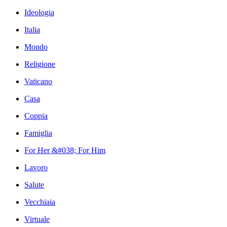
Ideologia
Italia
Mondo
Religione
Vaticano
Casa
Coppia
Famiglia
For Her &#038; For Him
Lavoro
Salute
Vecchiaia
Virtuale