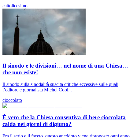
cattolicesimo
Il sinodo e le divisioni… nel nome di una Chiesa…
che non esiste!
Il sinodo sulla sinodalità suscita critiche eccessive sulle quali
l’editore e giornalista Michel Cool...
cioccolato
È vero che la Chiesa consentiva di bere cioccolata
calda nei giorni di digiuno?
Fra il serio e il faceto, questo aneddoto viene riproposto ogni anno,