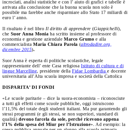
incrociati, analisi statistiche e con l’ aiuto di grafici e tabelle è
arrivata alla conclusione che la buona scuola non solo è
possibile ma farebbe anche risparmiare allo Stato 17 miliardi di
euro l’ anno.
Il risultato è nel libro
Il diritto di apprendere
(
Giappichelli
),
che
Suor Anna Monia
ha scritto insieme al professore di
economia e gestione aziendale
Marco Grumo
e alla
commercialista
Maria Chiara Parola
(
altrodadire.org,
dicembre 2015
)
.
Suor Anna è esperta di politiche scolastiche, legale
rappresentante dell’ ente Casa religiosa
Istituto di cultura e di
lingue Marcelline
, presidente della
Fidae Lombardia
e docente
universitaria all’Alta scuola impresa e società della Cattolica
DISPARITA’ DI FONDI
«Le scuole paritarie – dice la suora-economista – riconosciute
a tutti gli effetti come scuole pubbliche, oggi istruiscono
l’11,5% del totale degli studenti italiani. Ma pur garantendo gli
stessi programmi (e gli stessi, se non superiori, standard di
qualità)
devono farcela da sole, perché ricevono appena
l’1% della spesa del Miur per l’Istruzione
». Ad esempio: la
spesa pubblica annuale per un alunno alla scuola primaria