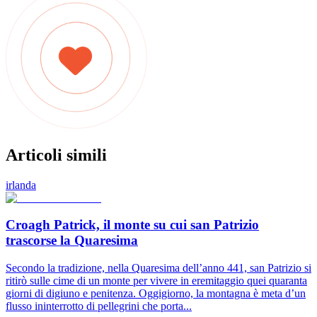
Articoli simili
irlanda
Croagh Patrick, il monte su cui san Patrizio
trascorse la Quaresima
Secondo la tradizione, nella Quaresima dell’anno 441, san Patrizio si
ritirò sulle cime di un monte per vivere in eremitaggio quei quaranta
giorni di digiuno e penitenza. Oggigiorno, la montagna è meta d’un
flusso ininterrotto di pellegrini che porta...