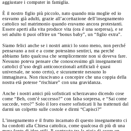
aggiustare i computer in famiglia.
È il nostro figlio più piccolo, nato quando mia moglie ed io
eravamo già adulti, grazie all’accettazione dell’insegnamento
cattolico sul matrimonio quando eravamo ancora protestanti.
Essere aperti alla vita produce vita (ora è una sorpresa), e se
sei adulto ti puoi offrire un “bonus baby”, un “figlio extra”.
Siamo felici anche se i nostri amici lo sono meno, non perché
pensavano a noi e a come potessimo sentirci, ma perché
abbiamo fatto qualcosa che semplicemente non si doveva fare.
Nessuno poteva pensare che conoscessimo gli insegnamenti
cattolici (l’uso degli anticoncezionali artificiali è quasi
universale, ne sono certo), e sicuramente nessuno lo
immaginava. Non riuscivano a concepire che una coppia della
nostra età potesse “rischiare” con una gravidanza.
Anche i nostri amici più sofisticati scherzavano dicendo cose
come “Beh, com’è successo?” con falsa sorpresa, e “Sai come
succede, vero?” Solo il loro essere sofisticati li ha trattenuti dal
darmi un colpetto sulle costole e dirmi “Capisci?”
L’insegnamento e il frutto incarnato di questo insegnamento ci
ha condotti alla Chiesa cattolica, come qualcosa di più di una
mera fonte di idee utili. Il contrasto tra la gioia di avere un