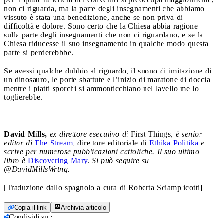
non ci riguarda, ma la parte degli insegnamenti che abbiamo
vissuto è stata una benedizione, anche se non priva di
difficoltà e dolore. Sono certo che la Chiesa abbia ragione
sulla parte degli insegnamenti che non ci riguardano, e se la
Chiesa riducesse il suo insegnamento in qualche modo questa
parte si perderebbbe.
Se avessi qualche dubbio al riguardo, il suono di imitazione di
un dinosauro, le porte sbattute e l’inizio di maratone di doccia
mentre i piatti sporchi si ammonticchiano nel lavello me lo
toglierebbe.
David Mills
,
ex direttore esecutivo di
First Things
, è senior
editor di
The Stream
, direttore editoriale di
Ethika Politika
e
scrive per numerose pubblicazioni cattoliche. Il suo ultimo
libro è
Discovering Mary
.
Si può seguire su
@DavidMillsWrtng.
[Traduzione dallo spagnolo a cura di Roberta Sciamplicotti]
Copia il link
Archivia articolo
Condividi su
: