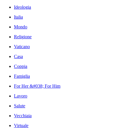
Ideologia
Italia
Mondo
Religione
Vaticano
Casa
Coppia
Famiglia
For Her &#038; For Him
Lavoro
Salute
Vecchiaia
Virtuale