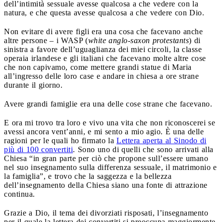
dell’intimità sessuale avesse qualcosa a che vedere con la
natura, e che questa avesse qualcosa a che vedere con Dio.
Non evitare di avere figli era una cosa che facevano anche
altre persone – i WASP (
white anglo-saxon protestants
) di
sinistra a favore dell’uguaglianza dei miei circoli, la classe
operaia irlandese e gli italiani che facevano molte altre cose
che non capivamo, come mettere grandi statue di Maria
all’ingresso delle loro case e andare in chiesa a ore strane
durante il giorno.
Avere grandi famiglie era una delle cose strane che facevano.
E ora mi trovo tra loro e vivo una vita che non riconoscerei se
avessi ancora vent’anni, e mi sento a mio agio. È una delle
ragioni per le quali ho firmato la
Lettera aperta al Sinodo di
più di 100 convertiti
. Sono uno di quelli che sono arrivati alla
Chiesa “in gran parte per ciò che propone sull’essere umano
nel suo insegnamento sulla differenza sessuale, il matrimonio e
la famiglia”, e trovo che la saggezza e la bellezza
dell’insegnamento della Chiesa siano una fonte di attrazione
continua.
Grazie a Dio, il tema dei divorziati risposati, l’insegnamento
per il quale la lettera dei convertiti si preoccupa maggiormente,