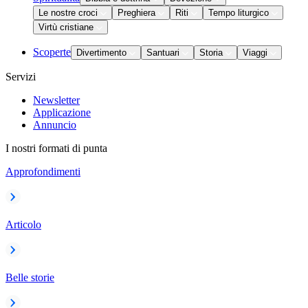
Le nostre croci
Preghiera
Riti
Tempo liturgico
Virtù cristiane
Scoperte
Divertimento
Santuari
Storia
Viaggi
Servizi
Newsletter
Applicazione
Annuncio
I nostri formati di punta
Approfondimenti
Articolo
Belle storie