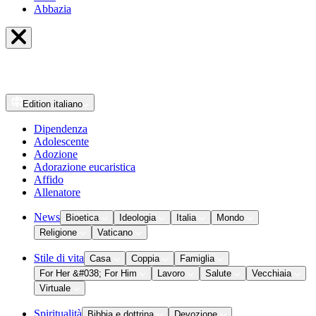
Abbazia
Edition
italiano
Dipendenza
Adolescente
Adozione
Adorazione eucaristica
Affido
Allenatore
News
Bioetica
Ideologia
Italia
Mondo
Religione
Vaticano
Stile di vita
Casa
Coppia
Famiglia
For Her &#038; For Him
Lavoro
Salute
Vecchiaia
Virtuale
Spiritualità
Bibbia e dottrina
Devozione