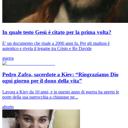
In quale testo Gesù è citato per la prima volta?
E' un documento che risale a 2000 anni fa. Per gli studiosi è
autentico e rivela il legame tra Cristo e Re Davide
guerra
Pedro Zafra, sacerdote a Kiev: “Ringraziamo Dio
ogni giorno per il dono della vita”
Lavora a Kiev da 10 anni, e in questo anno di guerra ha aperto le
porte della sua parrocchia a chiunque ne...
aborto