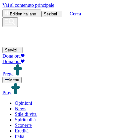
Vai al contenuto principale
Cerca
Edition
italiano
Sezioni
Servizi
Dona ora
Dona ora
Prega
Menu
Pray
Opinioni
News
Stile di vita
Spiritualità
Scoperte
Eredità
Italia