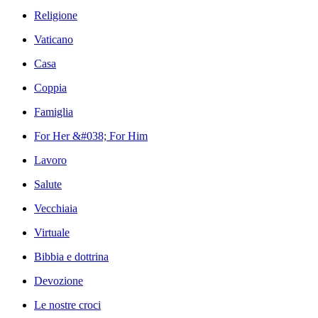
Religione
Vaticano
Casa
Coppia
Famiglia
For Her &#038; For Him
Lavoro
Salute
Vecchiaia
Virtuale
Bibbia e dottrina
Devozione
Le nostre croci