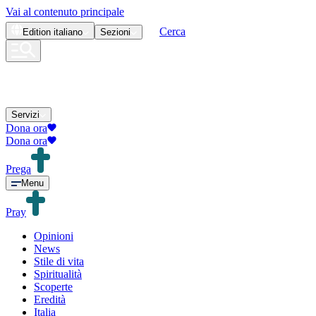
Vai al contenuto principale
Cerca
Edition
italiano
Sezioni
Servizi
Dona ora
Dona ora
Prega
Menu
Pray
Opinioni
News
Stile di vita
Spiritualità
Scoperte
Eredità
Italia