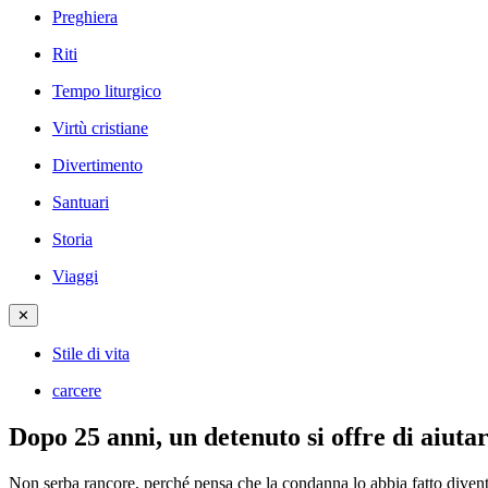
Preghiera
Riti
Tempo liturgico
Virtù cristiane
Divertimento
Santuari
Storia
Viaggi
✕
Stile di vita
carcere
Dopo 25 anni, un detenuto si offre di aiuta
Non serba rancore, perché pensa che la condanna lo abbia fatto dive