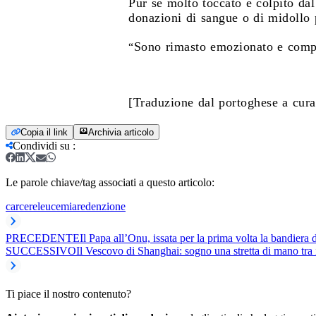
Pur se molto toccato e colpito dal
donazioni di sangue o di midollo pe
Sono rimasto emozionato e compl
“
[Traduzione dal portoghese a cura
Copia il link
Archivia articolo
Condividi su
:
Le parole chiave/tag associati a questo articolo:
carcere
leucemia
redenzione
PRECEDENTE
Il Papa all’Onu, issata per la prima volta la bandiera
SUCCESSIVO
Il Vescovo di Shanghai: sogno una stretta di mano tra i
Ti piace il nostro contenuto?