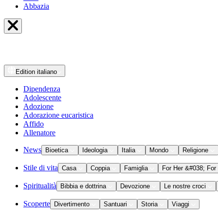
Abbazia
Edition
italiano
Dipendenza
Adolescente
Adozione
Adorazione eucaristica
Affido
Allenatore
News
Bioetica
Ideologia
Italia
Mondo
Religione
Stile di vita
Casa
Coppia
Famiglia
For Her &#038; For
Spiritualità
Bibbia e dottrina
Devozione
Le nostre croci
Scoperte
Divertimento
Santuari
Storia
Viaggi