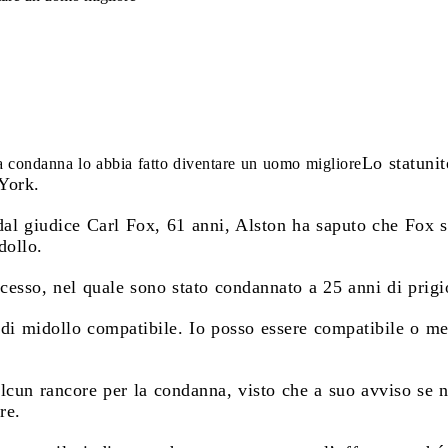
Lo statunit
a condanna lo abbia fatto diventare un uomo migliore
York.
al giudice Carl Fox, 61 anni, Alston ha saputo che Fox so
dollo.
ocesso, nel quale sono stato condannato a 25 anni di prigio
di midollo compatibile. Io posso essere compatibile o me
alcun rancore per la condanna, visto che a suo avviso se 
re.