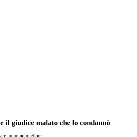
re il giudice malato che lo condannò
ntare un uomo migliore