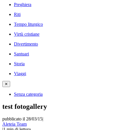
Preghiera
Riti
Tempo liturgico
Virtù cristiane
Divertimento
Santuari
Storia
Viaggi
✕
Senza categoria
test fotogallery
pubblicato il 28/03/15
|
Aleteia Team
|
1
min di lettura