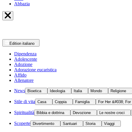
Abbazia
Edition
italiano
Dipendenza
Adolescente
Adozione
Adorazione eucaristica
Affido
Allenatore
News
Bioetica
Ideologia
Italia
Mondo
Religione
Stile di vita
Casa
Coppia
Famiglia
For Her &#038; For
Spiritualità
Bibbia e dottrina
Devozione
Le nostre croci
Scoperte
Divertimento
Santuari
Storia
Viaggi