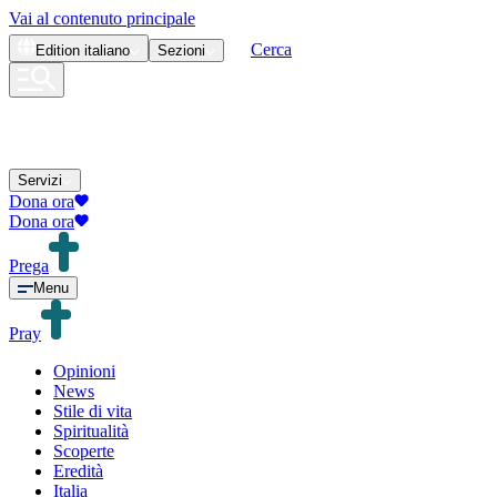
Vai al contenuto principale
Cerca
Edition
italiano
Sezioni
Servizi
Dona ora
Dona ora
Prega
Menu
Pray
Opinioni
News
Stile di vita
Spiritualità
Scoperte
Eredità
Italia