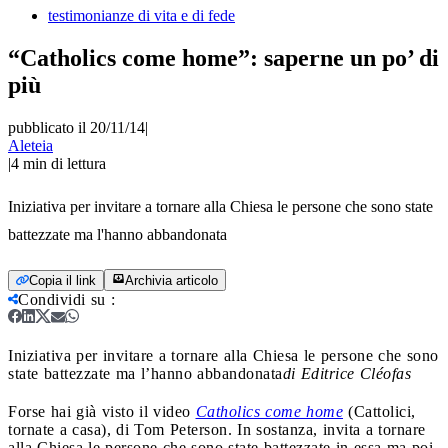
testimonianze di vita e di fede
“Catholics come home”: saperne un po’ di
più
pubblicato il 20/11/14
|
Aleteia
|
4
min di lettura
Iniziativa per invitare a tornare alla Chiesa le persone che sono state
battezzate ma l'hanno abbandonata
Copia il link
Archivia articolo
Condividi su
:
Iniziativa per invitare a tornare alla Chiesa le persone che sono
state battezzate ma l’hanno abbandonata
di Editrice Cléofas
Forse hai già visto il video
Catholics come home
(Cattolici,
tornate a casa), di Tom Peterson. In sostanza, invita a tornare
alla Chiesa le persone che sono state battezzate in essa ma poi