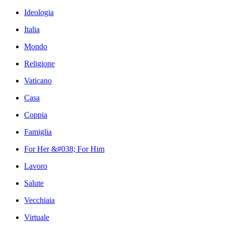
Ideologia
Italia
Mondo
Religione
Vaticano
Casa
Coppia
Famiglia
For Her &#038; For Him
Lavoro
Salute
Vecchiaia
Virtuale