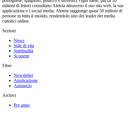
portoghese, spagnolo, polacco e sloveno). Ogni mese, più di 10
milioni di lettori consultano Aleteia attraverso il suo sito web, la sua
applicazione e i social media. Aleteia raggiunge quasi 50 milioni di
persone in tutto il mondo, rendendolo uno dei leader dei media
cattolici online.
Sezioni
News
Stile di vita
Spiritualità
Scoperte
Fibre
Newsletter
Applicazione
Annuncio
Archivi
Per anno