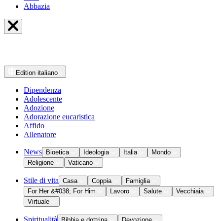
Abbazia
Edition
italiano
Dipendenza
Adolescente
Adozione
Adorazione eucaristica
Affido
Allenatore
News
Bioetica
Ideologia
Italia
Mondo
Religione
Vaticano
Stile di vita
Casa
Coppia
Famiglia
For Her &#038; For Him
Lavoro
Salute
Vecchiaia
Virtuale
Spiritualità
Bibbia e dottrina
Devozione