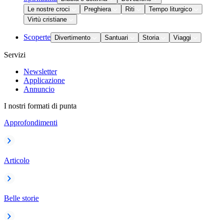
Le nostre croci
Preghiera
Riti
Tempo liturgico
Virtù cristiane
Scoperte
Divertimento
Santuari
Storia
Viaggi
Servizi
Newsletter
Applicazione
Annuncio
I nostri formati di punta
Approfondimenti
Articolo
Belle storie