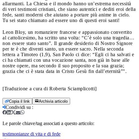
allarmanti. La Chiesa e il mondo hanno un’estrema necessità
di veri testimoni cristiani, che siano autentici e dediti eroi della
fede, santi moderni che aiutano a portare più anime in cielo.
Tu sei stato chiamato ad essere uno di questi eroi santi!
Leon Bloy, un romanziere francese e appassionato convertito
al cattolicesimo, ha scritto una volta: “C’è solo una tragedia…
non essere stato santo”. Il grande desiderio di Nostro Signore
per te è che diventi santo, un essere sacro. Nella seconda
lettera a Timoteo (1,9), San Paolo ci dice: “Egli ci ha salvati e
ci ha chiamati con una vocazione santa, non già in base alle
nostre opere, ma secondo il suo proposito e la sua grazia;
grazia che ci è stata data in Cristo Gesù fin dall’eternità”".
[Traduzione a cura di Roberta Sciamplicotti]
Copia il link
Archivia articolo
Condividi su
:
Le parole chiave/tag associati a questo articolo:
testimonianze di vita e di fede