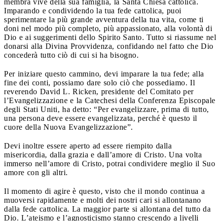
membra vive della sua famiglia, la Santa Chiesa cattolica.
Imparando e condividendo la tua fede cattolica, puoi
sperimentare la più grande avventura della tua vita, come ti
doni nel modo più completo, più appassionato, alla volontà di
Dio e ai suggerimenti dello Spirito Santo. Tutto si riassume nel
donarsi alla Divina Provvidenza, confidando nel fatto che Dio
concederà tutto ciò di cui si ha bisogno.
Per iniziare questo cammino, devi imparare la tua fede; alla
fine dei conti, possiamo dare solo ciò che possediamo. Il
reverendo David L. Ricken, presidente del Comitato per
l’Evangelizzazione e la Catechesi della Conferenza Episcopale
degli Stati Uniti, ha detto: “Per evangelizzare, prima di tutto,
una persona deve essere evangelizzata, perché è questo il
cuore della Nuova Evangelizzazione”.
Devi inoltre essere aperto ad essere riempito dalla
misericordia, dalla grazia e dall’amore di Cristo. Una volta
immerso nell’amore di Cristo, potrai condividere meglio il Suo
amore con gli altri.
Il momento di agire è questo, visto che il mondo continua a
muoversi rapidamente e molti dei nostri cari si allontanano
dalla fede cattolica. La maggior parte si allontana del tutto da
Dio. L’ateismo e l’agnosticismo stanno crescendo a livelli