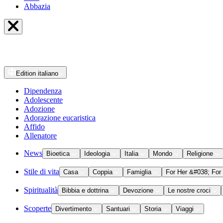
Abbazia
Edition
italiano
Dipendenza
Adolescente
Adozione
Adorazione eucaristica
Affido
Allenatore
News
Bioetica
Ideologia
Italia
Mondo
Religione
Stile di vita
Casa
Coppia
Famiglia
For Her &#038; For
Spiritualità
Bibbia e dottrina
Devozione
Le nostre croci
Scoperte
Divertimento
Santuari
Storia
Viaggi