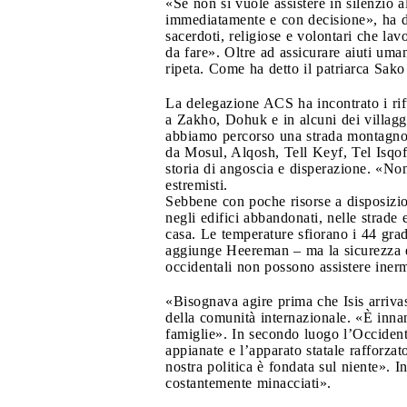
«Se non si vuole assistere in silenzio a
immediatamente e con decisione», ha de
sacerdoti, religiose e volontari che la
da fare». Oltre ad assicurare aiuti uman
ripeta. Come ha detto il patriarca Sak
La delegazione ACS ha incontrato i rif
a Zakho, Dohuk e in alcuni dei villag
abbiamo percorso una strada montagnosa,
da Mosul, Alqosh, Tell Keyf, Tel Isqof 
storia di angoscia e disperazione. «No
estremisti.
Sebbene con poche risorse a disposizion
negli edifici abbandonati, nelle strade 
casa. Le temperature sfiorano i 44 gradi
aggiunge Heereman – ma la sicurezza e la
occidentali non possono assistere ine
«Bisognava agire prima che Isis arriva
della comunità internazionale. «È innan
famiglie». In secondo luogo l’Occident
appianate e l’apparato statale rafforz
nostra politica è fondata sul niente». 
costantemente minacciati».