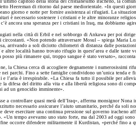
ll’ultimo capitolo della storia del cristianesimo iracheno, la comu
tto Heereman di ritorno dal paese mediorientale. «In questi gior
vorano giorno e notte per fornire assistenza ai rifugiati. La situaz
itari è necessario sostenere i cristiani e le altre minoranze religio
o c’è ancora una speranza per i cristiani in Iraq, ma dobbiamo ag
ugiati nella città di Erbil e nel sobborgo di Ankawa per poi dir
gi circostanti. «Non potendo attraversare Mosul – spiega Maria 
 arrivando a soli diciotto chilometri di distanza dalle postazioni 
e altre località hanno trovato rifugio in quest’area e dalle tante
n posso più rimanere qui, troppo sangue è stato versato», racconta
e, la Chiesa cerca di accogliere degnamente i numerosissimi rifug
e nei parchi. Fino a sette famiglie condividono un’unica tenda e fin
 e l’aria è irrespirabile. «La Chiesa fa tutto il possibile per allev
 difesa del diritto alla vita e alla libertà religiosa sono di compe
rmi ad un genocidio imminente».
sse a controllare quasi metà dell’Iraq», afferma monsignor Nona i
zitutto necessario assicurare l’aiuto umanitario, perché da soli no
e deve esercitare una continua pressione sul governo iracheno affi
ato. «Un tempo avevamo uno stato forte, ma dal 2003 ad oggi sono s
Infine occorre difendere militarmente il Kurdistan, «perché fino a 