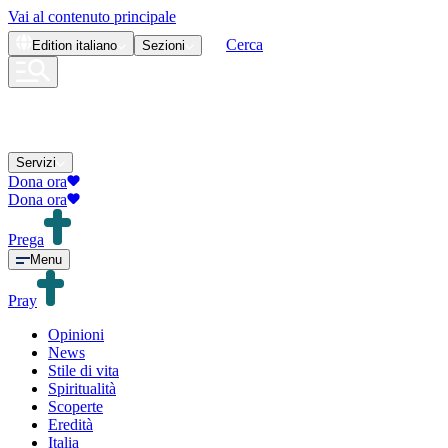
Vai al contenuto principale
Cerca
Edition
italiano
Sezioni
Servizi
Dona ora
Dona ora
Prega
Menu
Pray
Opinioni
News
Stile di vita
Spiritualità
Scoperte
Eredità
Italia