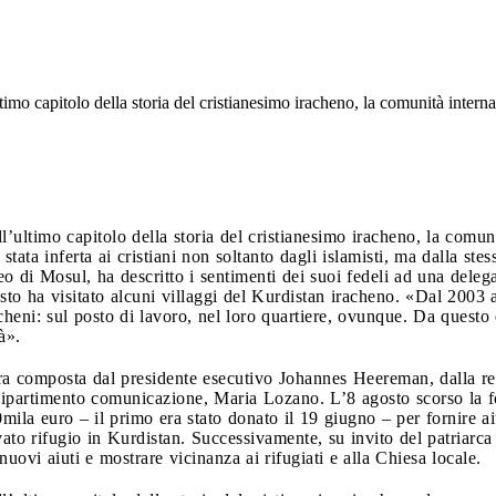
’ultimo capitolo della storia del cristianesimo iracheno, la comunità int
ll’ultimo capitolo della storia del cristianesimo iracheno, la comu
stata inferta ai cristiani non soltanto dagli islamisti, ma dalla st
di Mosul, ha descritto i sentimenti dei suoi fedeli ad una delega
to ha visitato alcuni villaggi del Kurdistan iracheno. «Dal 2003 a
acheni: sul posto di lavoro, nel loro quartiere, ovunque. Da questo
à».
ra composta dal presidente esecutivo Johannes Heereman, dalla res
dipartimento comunicazione, Maria Lozano. L’8 agosto scorso la f
ila euro – il primo era stato donato il 19 giugno – per fornire aiu
rovato rifugio in Kurdistan. Successivamente, su invito del patria
 nuovi aiuti e mostrare vicinanza ai rifugiati e alla Chiesa locale.