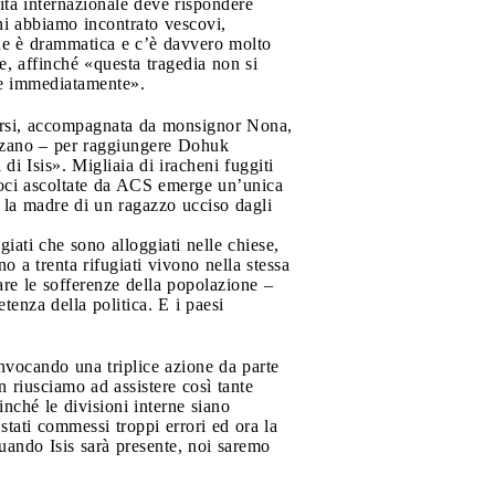
nità internazionale deve rispondere
ni abbiamo incontrato vescovi,
ione è drammatica e c’è davvero molto
se, affinché «questa tragedia non si
ire immediatamente».
igersi, accompagnata da monsignor Nona,
Lozano – per raggiungere Dohuk
di Isis». Migliaia di iracheni fuggiti
 voci ascoltate da ACS emerge un’unica
 la madre di un ragazzo ucciso dagli
iati che sono alloggiati nelle chiese,
o a trenta rifugiati vivono nella stessa
iare le sofferenze della popolazione –
tenza della politica. E i paesi
nvocando una triplice azione da parte
n riusciamo ad assistere così tante
nché le divisioni interne siano
tati commessi troppi errori ed ora la
quando Isis sarà presente, noi saremo