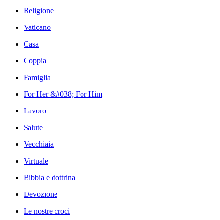
Religione
Vaticano
Casa
Coppia
Famiglia
For Her &#038; For Him
Lavoro
Salute
Vecchiaia
Virtuale
Bibbia e dottrina
Devozione
Le nostre croci