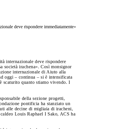
ernazionale deve rispondere immediatamente»
nità internazionale deve rispondere
essa società irachena». Così monsignor
zione internazionale di Aiuto alla
d oggi – continua – si è intensificata
 è scaturito quanto stiamo vivendo. I
ponsabile della sezione progetti,
ondazione pontificia ha stanziato un
ti alle decine di migliaia di iracheni,
rca caldeo Louis Raphael I Sako, ACS ha