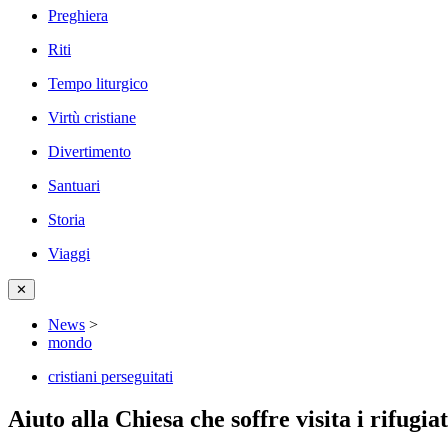
Preghiera
Riti
Tempo liturgico
Virtù cristiane
Divertimento
Santuari
Storia
Viaggi
✕
News
>
mondo
cristiani perseguitati
Aiuto alla Chiesa che soffre visita i rifugi