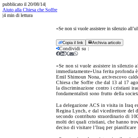
pubblicato il 20/08/14
|
Aiuto alla Chiesa che Soffre
|
4
min di lettura
«Se non si vuole assistere in silenzio all
Copia il link
Archivia articolo
Condividi su
:
«Se non si vuole assistere in silenzio a
immediatamente»
Una ferita profonda è 
Emil Shimoun Nona, arcivescovo caldeo 
Chiesa che Soffre che dal 13 al 17 agos
la discriminazione contro i cristiani ir
fondamentalisti sono frutto della societ
La delegazione ACS in visita in Iraq e
Regina Lynch, e dal vicedirettore del 
secondo contributo straordinario di 100m
molti dei quali cristiani, che hanno t
deciso di visitare l’Iraq per pianificare