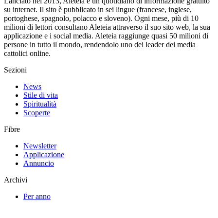
Lanciato nel 2013, Aleteia è un quotidiano di informazione gratuito
su internet. Il sito è pubblicato in sei lingue (francese, inglese,
portoghese, spagnolo, polacco e sloveno). Ogni mese, più di 10
milioni di lettori consultano Aleteia attraverso il suo sito web, la sua
applicazione e i social media. Aleteia raggiunge quasi 50 milioni di
persone in tutto il mondo, rendendolo uno dei leader dei media
cattolici online.
Sezioni
News
Stile di vita
Spiritualità
Scoperte
Fibre
Newsletter
Applicazione
Annuncio
Archivi
Per anno