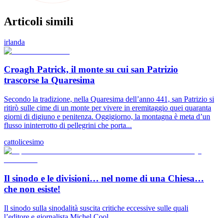
Articoli simili
irlanda
Croagh Patrick, il monte su cui san Patrizio
trascorse la Quaresima
Secondo la tradizione, nella Quaresima dell’anno 441, san Patrizio si
ritirò sulle cime di un monte per vivere in eremitaggio quei quaranta
giorni di digiuno e penitenza. Oggigiorno, la montagna è meta d’un
flusso ininterrotto di pellegrini che porta...
cattolicesimo
Il sinodo e le divisioni… nel nome di una Chiesa…
che non esiste!
Il sinodo sulla sinodalità suscita critiche eccessive sulle quali
l’editore e giornalista Michel Cool...