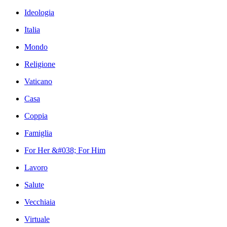
Ideologia
Italia
Mondo
Religione
Vaticano
Casa
Coppia
Famiglia
For Her &#038; For Him
Lavoro
Salute
Vecchiaia
Virtuale