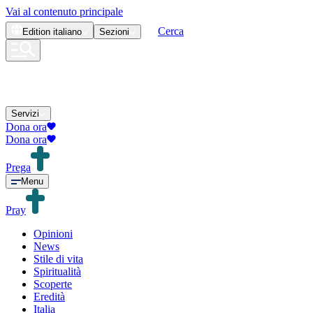
Vai al contenuto principale
Cerca
Edition
italiano
Sezioni
Servizi
Dona ora
Dona ora
Prega
Menu
Pray
Opinioni
News
Stile di vita
Spiritualità
Scoperte
Eredità
Italia