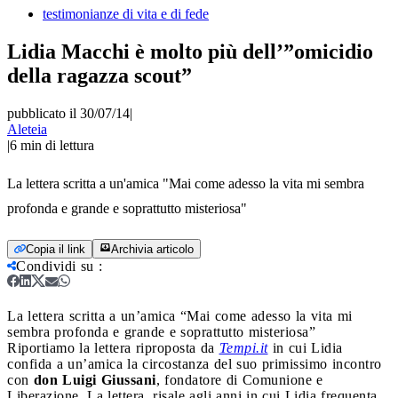
testimonianze di vita e di fede
Lidia Macchi è molto più dell’”omicidio
della ragazza scout”
pubblicato il 30/07/14
|
Aleteia
|
6
min di lettura
La lettera scritta a un'amica "Mai come adesso la vita mi sembra
profonda e grande e soprattutto misteriosa"
Copia il link
Archivia articolo
Condividi su
:
La lettera scritta a un’amica “Mai come adesso la vita mi
sembra profonda e grande e soprattutto misteriosa”
Riportiamo la lettera riproposta da
Tempi.it
in cui Lidia
confida a un’amica la circostanza del suo primissimo incontro
con
don Luigi Giussani
, fondatore di Comunione e
Liberazione. La lettera, risale agli anni in cui Lidia frequenta