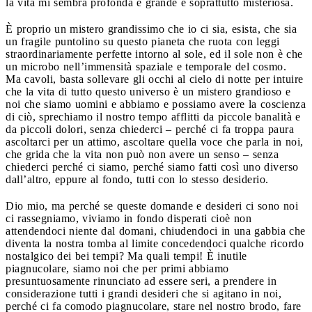
la vita mi sembra profonda e grande e soprattutto misteriosa.
È proprio un mistero grandissimo che io ci sia, esista, che sia
un fragile puntolino su questo pianeta che ruota con leggi
straordinariamente perfette intorno al sole, ed il sole non è che
un microbo nell’immensità spaziale e temporale del cosmo.
Ma cavoli, basta sollevare gli occhi al cielo di notte per intuire
che la vita di tutto questo universo è un mistero grandioso e
noi che siamo uomini e abbiamo e possiamo avere la coscienza
di ciò, sprechiamo il nostro tempo afflitti da piccole banalità e
da piccoli dolori, senza chiederci – perché ci fa troppa paura
ascoltarci per un attimo, ascoltare quella voce che parla in noi,
che grida che la vita non può non avere un senso – senza
chiederci perché ci siamo, perché siamo fatti così uno diverso
dall’altro, eppure al fondo, tutti con lo stesso desiderio.
Dio mio, ma perché se queste domande e desideri ci sono noi
ci rassegniamo, viviamo in fondo disperati cioè non
attendendoci niente dal domani, chiudendoci in una gabbia che
diventa la nostra tomba al limite concedendoci qualche ricordo
nostalgico dei bei tempi? Ma quali tempi! È inutile
piagnucolare, siamo noi che per primi abbiamo
presuntuosamente rinunciato ad essere seri, a prendere in
considerazione tutti i grandi desideri che si agitano in noi,
perché ci fa comodo piagnucolare, stare nel nostro brodo, fare