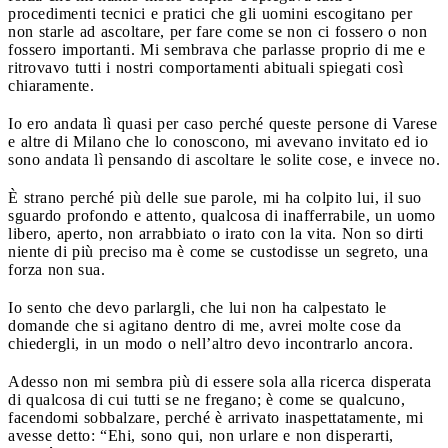
procedimenti tecnici e pratici che gli uomini escogitano per
non starle ad ascoltare, per fare come se non ci fossero o non
fossero importanti. Mi sembrava che parlasse proprio di me e
ritrovavo tutti i nostri comportamenti abituali spiegati così
chiaramente.
Io ero andata lì quasi per caso perché queste persone di Varese
e altre di Milano che lo conoscono, mi avevano invitato ed io
sono andata lì pensando di ascoltare le solite cose, e invece no.
È strano perché più delle sue parole, mi ha colpito lui, il suo
sguardo profondo e attento, qualcosa di inafferrabile, un uomo
libero, aperto, non arrabbiato o irato con la vita. Non so dirti
niente di più preciso ma è come se custodisse un segreto, una
forza non sua.
Io sento che devo parlargli, che lui non ha calpestato le
domande che si agitano dentro di me, avrei molte cose da
chiedergli, in un modo o nell’altro devo incontrarlo ancora.
Adesso non mi sembra più di essere sola alla ricerca disperata
di qualcosa di cui tutti se ne fregano; è come se qualcuno,
facendomi sobbalzare, perché è arrivato inaspettatamente, mi
avesse detto: “Ehi, sono qui, non urlare e non disperarti,