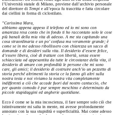
l’Università statale di Milano, proviene dall’archivio personale
del direttore di
Tempi
e all’epoca fu trascritta e fatta circolare
dai ciellini in forma di ciclostilato.
"Carissima Mara,
abbiamo appena appeso il telefono ed io mi sono con
amarezza resa conto che in fondo ti ho raccontato solo le cose
più banali della mia vita di adesso. A me sta capitando una
cosa straordinaria e un po’ confusa ma veramente grande; è
come se in me adesso ribollissero con chiarezza un sacco di
domande e di desideri sulla vita. Il desiderio d’essere felice,
d’essere libera, cioè di trattare con libertà, senza essere
schiacciata od appesantita da tutte le circostanze della vita, il
desiderio di amare con profondità le persone che mi sono
care, gli amici; il desiderio di costruire anch’io un pezzetto di
storia perché altrimenti la storia ce la fanno gli altri sulla
nostra testa e noi viviamo la nostra vita completamente
indifferenti a ciò che accade fuori dal nostro cantuccio, che
per quanto comodo è pur sempre meschino e determinato da
piccole stupidaggini ed angherie quotidiane.
Ecco è come se la mia incoscienza, il fare sempre solo ciò che
istintivamente mi salta in mente, mi avesse profondamente
annoiato con la sua stupidità e superficialità. Mai come adesso