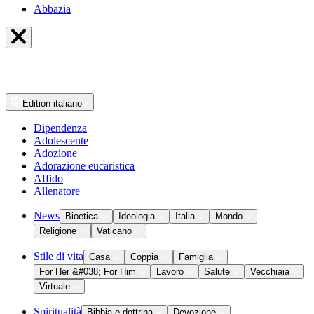
Abbazia
Edition
italiano
Dipendenza
Adolescente
Adozione
Adorazione eucaristica
Affido
Allenatore
News
Bioetica
Ideologia
Italia
Mondo
Religione
Vaticano
Stile di vita
Casa
Coppia
Famiglia
For Her &#038; For Him
Lavoro
Salute
Vecchiaia
Virtuale
Spiritualità
Bibbia e dottrina
Devozione