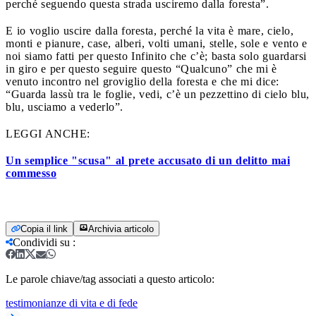
perché seguendo questa strada usciremo dalla foresta”.
E io voglio uscire dalla foresta, perché la vita è mare, cielo,
monti e pianure, case, alberi, volti umani, stelle, sole e vento e
noi siamo fatti per questo Infinito che c’è; basta solo guardarsi
in giro e per questo seguire questo “Qualcuno” che mi è
venuto incontro nel groviglio della foresta e che mi dice:
“Guarda lassù tra le foglie, vedi, c’è un pezzettino di cielo blu,
blu, usciamo a vederlo”.
LEGGI ANCHE:
Un semplice "scusa" al prete accusato di un delitto mai
commesso
Copia il link
Archivia articolo
Condividi su
:
Le parole chiave/tag associati a questo articolo:
testimonianze di vita e di fede