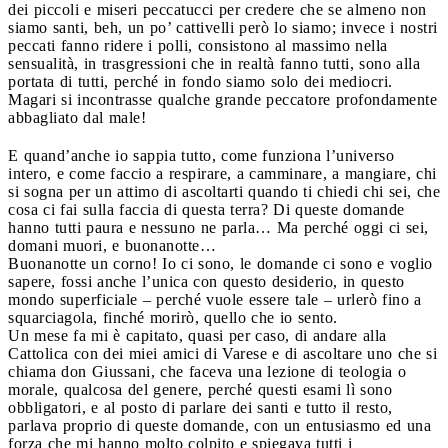
dei piccoli e miseri peccatucci per credere che se almeno non
siamo santi, beh, un po’ cattivelli però lo siamo; invece i nostri
peccati fanno ridere i polli, consistono al massimo nella
sensualità, in trasgressioni che in realtà fanno tutti, sono alla
portata di tutti, perché in fondo siamo solo dei mediocri.
Magari si incontrasse qualche grande peccatore profondamente
abbagliato dal male!
E quand’anche io sappia tutto, come funziona l’universo
intero, e come faccio a respirare, a camminare, a mangiare, chi
si sogna per un attimo di ascoltarti quando ti chiedi chi sei, che
cosa ci fai sulla faccia di questa terra? Di queste domande
hanno tutti paura e nessuno ne parla… Ma perché oggi ci sei,
domani muori, e buonanotte…
Buonanotte un corno! Io ci sono, le domande ci sono e voglio
sapere, fossi anche l’unica con questo desiderio, in questo
mondo superficiale – perché vuole essere tale – urlerò fino a
squarciagola, finché morirò, quello che io sento.
Un mese fa mi è capitato, quasi per caso, di andare alla
Cattolica con dei miei amici di Varese e di ascoltare uno che si
chiama don Giussani, che faceva una lezione di teologia o
morale, qualcosa del genere, perché questi esami lì sono
obbligatori, e al posto di parlare dei santi e tutto il resto,
parlava proprio di queste domande, con un entusiasmo ed una
forza che mi hanno molto colpito e spiegava tutti i