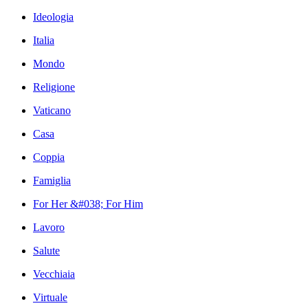
Ideologia
Italia
Mondo
Religione
Vaticano
Casa
Coppia
Famiglia
For Her &#038; For Him
Lavoro
Salute
Vecchiaia
Virtuale