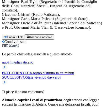
Monsignor Paul Tighe (Segretario del Pontificio Consiglio
delle Comunicazioni Sociali, fungerà da segretario del
comitato),
Giacomo Ghisani (Radio Vaticana),
Monsignor Carlo Maria Polvani (Segreteria di Stato),
Monsignor Lucio Adrián Ruiz (Internet Service del Vaticano)
e Prof. Giovanni Maria Vian (L’Osservatore Romano).
Copia il link
Archivia articolo
Condividi su
:
Le parole chiave/tag associati a questo articolo:
nuovi media
vaticano
PRECEDENTE
Un sogno distrutto in tre minuti
SUCCESSIVO
State vivendo davvero?
Ti piace il nostro contenuto?
Aiutaci a coprire i costi di produzione
degli articoli che leggi e
sostieni la missione di Aleteia. Grazie alle detrazioni fiscali, puoi