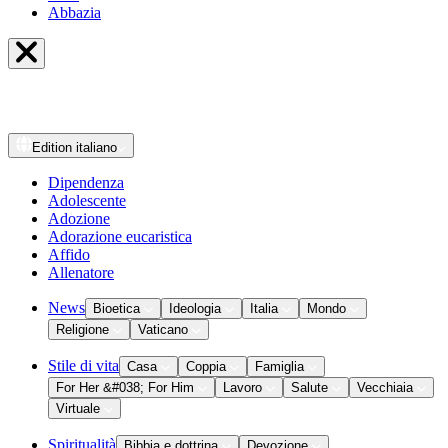
Abbazia
Edition
italiano
Dipendenza
Adolescente
Adozione
Adorazione eucaristica
Affido
Allenatore
News
Bioetica
Ideologia
Italia
Mondo
Religione
Vaticano
Stile di vita
Casa
Coppia
Famiglia
For Her &#038; For Him
Lavoro
Salute
Vecchiaia
Virtuale
Spiritualità
Bibbia e dottrina
Devozione