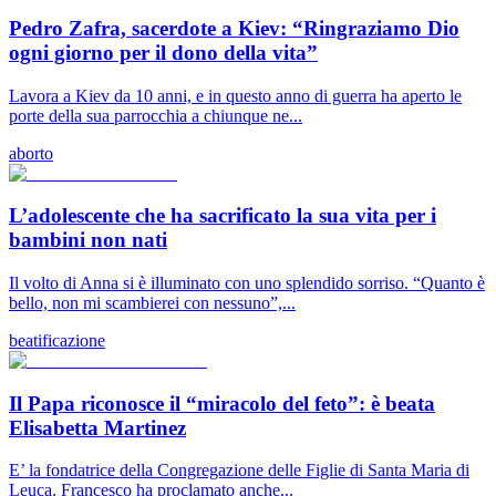
Pedro Zafra, sacerdote a Kiev: “Ringraziamo Dio
ogni giorno per il dono della vita”
Lavora a Kiev da 10 anni, e in questo anno di guerra ha aperto le
porte della sua parrocchia a chiunque ne...
aborto
L’adolescente che ha sacrificato la sua vita per i
bambini non nati
Il volto di Anna si è illuminato con uno splendido sorriso. “Quanto è
bello, non mi scambierei con nessuno”,...
beatificazione
Il Papa riconosce il “miracolo del feto”: è beata
Elisabetta Martinez
E’ la fondatrice della Congregazione delle Figlie di Santa Maria di
Leuca. Francesco ha proclamato anche...