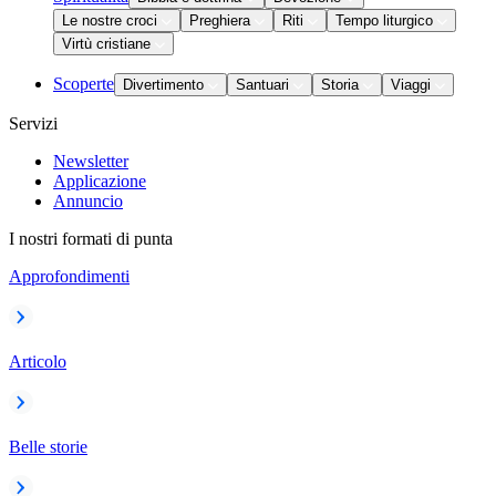
Le nostre croci
Preghiera
Riti
Tempo liturgico
Virtù cristiane
Scoperte
Divertimento
Santuari
Storia
Viaggi
Servizi
Newsletter
Applicazione
Annuncio
I nostri formati di punta
Approfondimenti
Articolo
Belle storie