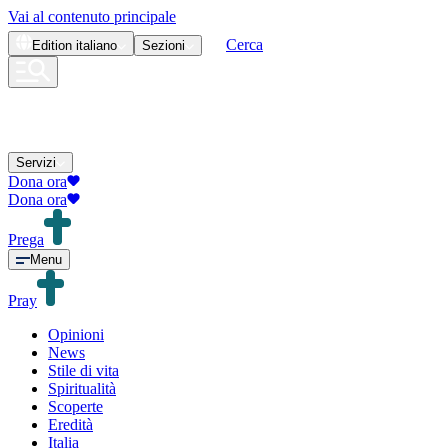
Vai al contenuto principale
Cerca
Edition
italiano
Sezioni
Servizi
Dona ora
Dona ora
Prega
Menu
Pray
Opinioni
News
Stile di vita
Spiritualità
Scoperte
Eredità
Italia