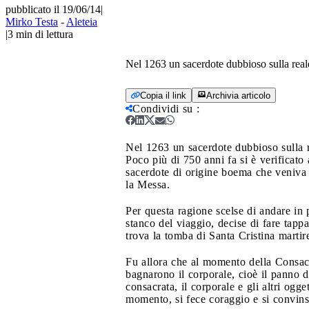
pubblicato il 19/06/14
|
Mirko Testa
-
Aleteia
|
3
min di lettura
Nel 1263 un sacerdote dubbioso sulla reale
Copia il link
Archivia articolo
Condividi su
:
Nel 1263 un sacerdote dubbioso sulla r
Poco più di 750 anni fa si è verificato
sacerdote di origine boema che veniva a
la Messa.
Per questa ragione scelse di andare in
stanco del viaggio, decise di fare tapp
trova la tomba di Santa Cristina martir
Fu allora che al momento della Consacra
bagnarono il corporale, cioè il panno di
consacrata, il corporale e gli altri ogg
momento, si fece coraggio e si convins