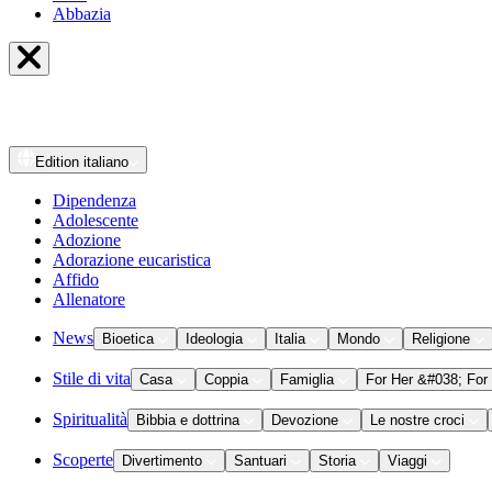
Abbazia
Edition
italiano
Dipendenza
Adolescente
Adozione
Adorazione eucaristica
Affido
Allenatore
News
Bioetica
Ideologia
Italia
Mondo
Religione
Stile di vita
Casa
Coppia
Famiglia
For Her &#038; For
Spiritualità
Bibbia e dottrina
Devozione
Le nostre croci
Scoperte
Divertimento
Santuari
Storia
Viaggi