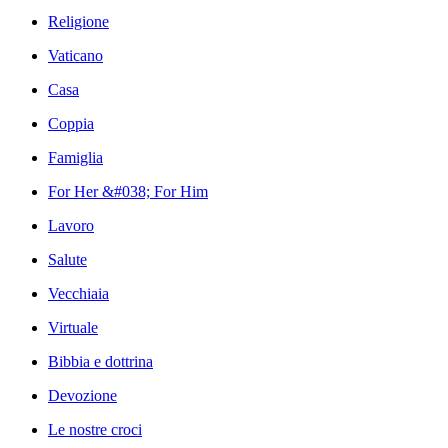
Religione
Vaticano
Casa
Coppia
Famiglia
For Her &#038; For Him
Lavoro
Salute
Vecchiaia
Virtuale
Bibbia e dottrina
Devozione
Le nostre croci