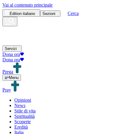
Vai al contenuto principale
Cerca
Edition
italiano
Sezioni
Servizi
Dona ora
Dona ora
Prega
Menu
Pray
Opinioni
News
Stile di vita
Spiritualità
Scoperte
Eredità
Italia