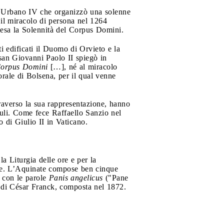
pa Urbano IV che organizzò una solenne
o il miracolo di persona nel 1264
iesa la Solennità del Corpus Domini.
i edificati il Duomo di Orvieto e la
san Giovanni Paolo II spiegò in
orpus Domini
[…], né al miracolo
rale di Bolsena, per il qual venne
ttraverso la sua rappresentazione, hanno
eduli. Come fece Raffaello Sanzio nel
o di Giulio II in Vaticano.
a Liturgia delle ore e per la
oste. L’Aquinate compose ben cinque
 con le parole
Panis angelicus
("Pane
a di César Franck, composta nel 1872.