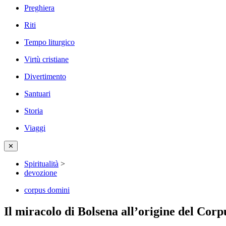
Preghiera
Riti
Tempo liturgico
Virtù cristiane
Divertimento
Santuari
Storia
Viaggi
✕
Spiritualità
>
devozione
corpus domini
Il miracolo di Bolsena all’origine del Cor