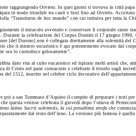
ente raggiungendo Orvieto. In quei giorni si trovava in città pa
iquia in modo trionfale tra canti e fiori fino ad Orvieto. Accertat
lla “Transiturus de hoc mundo” con cui istituiva per tutta la Ch
namente il miracolo avvenuto e conservare il corporale siano stat
ia. Durante la celebrazione del Corpus Domini il 17 giugno 1990, 
ione [del Duomo] non è collegata direttamente alla solennità del
C
o che il mistero eucaristico è qui potentemente evocato dal corpo
che ora lo custodisce gelosamente”.
bia dato vita al culto eucaristico ed ispirato molti artisti che, a
nza di Cristo nel pane consacrato e celebrato il trionfo sugli incr
ra del 1512, inserito nel celebre ciclo decorativo dell’appartament
 poi a san Tommaso d’Aquino il compito di preparare i testi per l
o che questa venisse celebrata il giovedì dopo l’ottava di Pentec
inno latino
Sacris solemniis
, la cui penultima strofa che
comincia
 separatamente dal resto dell’inno. La versione più famosa è quell