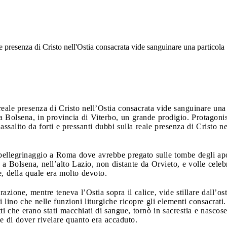
 presenza di Cristo nell'Ostia consacrata vide sanguinare una particola
eale presenza di Cristo nell’Ostia consacrata vide sanguinare una 
 a Bolsena, in provincia di Viterbo, un grande prodigio. Protagoni
ssalito da forti e pressanti dubbi sulla reale presenza di Cristo n
 pellegrinaggio a Roma dove avrebbe pregato sulle tombe degli ap
a a Bolsena, nell’alto Lazio, non distante da Orvieto, e volle cele
e, della quale era molto devoto.
zione, mentre teneva l’Ostia sopra il calice, vide stillare dall’os
 lino che nelle funzioni liturgiche ricopre gli elementi consacrati. 
etti che erano stati macchiati di sangue, tornò in sacrestia e nasco
e di dover rivelare quanto era accaduto.