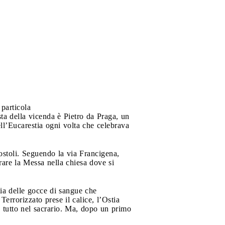
particola
sta della vicenda è Pietro da Praga, un
ell’Eucarestia ogni volta che celebrava
ostoli. Seguendo la via Francigena,
brare la Messa nella chiesa dove si
tia delle gocce di sangue che
Terrorizzato prese il calice, l’Ostia
se tutto nel sacrario. Ma, dopo un primo