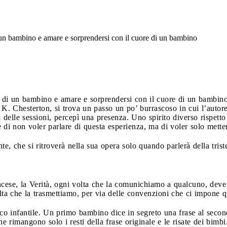
 un bambino e amare e sorprendersi con il cuore di un bambino
i di un bambino e amare e sorprendersi con il cuore di un bambin
. K. Chesterton, si trova un passo un po’ burrascoso in cui l’autore
a delle sessioni, percepì una presenza. Uno spirito diverso rispett
 di non voler parlare di questa esperienza, ma di voler solo metter
te, che si ritroverà nella sua opera solo quando parlerà della tris
cese, la Verità, ogni volta che la comunichiamo a qualcuno, deve
lta che la trasmettiamo, per via delle convenzioni che ci impone 
o infantile. Un primo bambino dice in segreto una frase al secon
ine rimangono solo i resti della frase originale e le risate dei bimbi