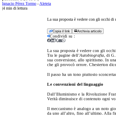
Ignacio Pérez Tormo
-
Aleteia
|
4
min di lettura
La sua proposta è vedere con gli occhi di
Copia il link
Archivia articolo
Condividi su
:
La sua proposta è vedere con gli occh
Tra le pagine dell’
Autobiografia
, di G
sua conversione, allo spiritismo. In un
che gli provocò orrore. Chesterton dice
Il passo ha un tono piuttosto sconcertan
Le convenzioni del linguaggio
Dall’Illuminismo e la Rivoluzione Fran
Verità diminuisce di contenuto ogni vo
Il meccanismo è analogo a un noto gioc
da uno all’altro, fino all’ultimo. Alla f