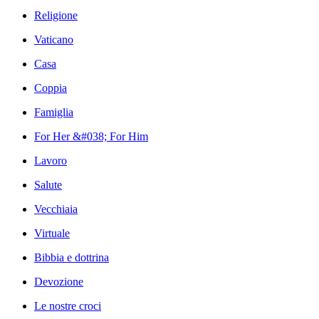
Religione
Vaticano
Casa
Coppia
Famiglia
For Her &#038; For Him
Lavoro
Salute
Vecchiaia
Virtuale
Bibbia e dottrina
Devozione
Le nostre croci