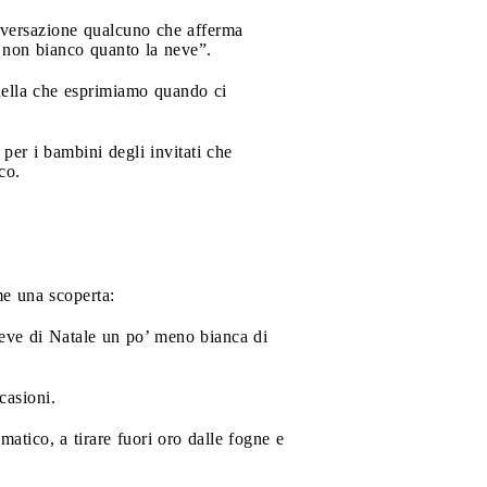
onversazione qualcuno che afferma
 non bianco quanto la neve”.
Quella che esprimiamo quando ci
per i bambini degli invitati che
co.
me una scoperta:
neve di Natale un po’ meno bianca di
casioni.
atico, a tirare fuori oro dalle fogne e