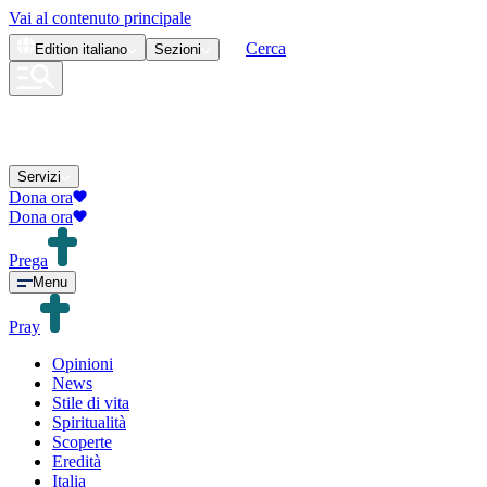
Vai al contenuto principale
Cerca
Edition
italiano
Sezioni
Servizi
Dona ora
Dona ora
Prega
Menu
Pray
Opinioni
News
Stile di vita
Spiritualità
Scoperte
Eredità
Italia