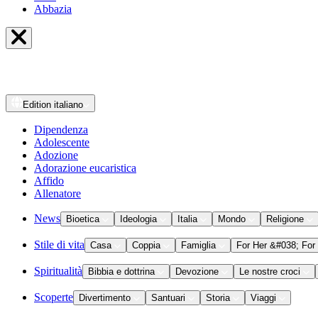
Abbazia
Edition
italiano
Dipendenza
Adolescente
Adozione
Adorazione eucaristica
Affido
Allenatore
News
Bioetica
Ideologia
Italia
Mondo
Religione
Stile di vita
Casa
Coppia
Famiglia
For Her &#038; For
Spiritualità
Bibbia e dottrina
Devozione
Le nostre croci
Scoperte
Divertimento
Santuari
Storia
Viaggi