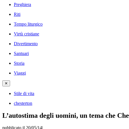
Preghiera
Riti
Tempo liturgico
Virtù cristiane
Divertimento
Santuari
Storia
Viaggi
✕
Stile di vita
chesterton
L’autostima degli uomini, un tema che Ches
pubblicato il 20/05/14
|