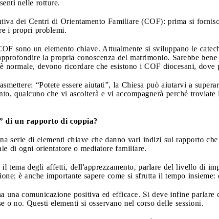
senti nelle rotture.
ntiva dei Centri di Orientamento Familiare (COF): prima si fornisco
re i propri problemi.
i COF sono un elemento chiave. Attualmente si sviluppano le catech
 ad approfondire la propria conoscenza del matrimonio. Sarebbe ben
he è normale, devono ricordare che esistono i COF diocesani, dove 
mettere: “Potete essere aiutati”, la Chiesa può aiutarvi a superare
ento, qualcuno che vi ascolterà e vi accompagnerà perché troviate l
” di un rapporto di coppia?
 serie di elementi chiave che danno vari indizi sul rapporto che 
le di ogni orientatore o mediatore familiare.
il tema degli affetti, dell'apprezzamento, parlare del livello di 
ensione; è anche importante sapere come si sfrutta il tempo insieme: 
 una comunicazione positiva ed efficace. Si deve infine parlare de
e o no. Questi elementi si osservano nel corso delle sessioni.