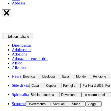
Abbazia
Edition
italiano
Dipendenza
Adolescente
Adozione
Adorazione eucaristica
Affido
Allenatore
News
Bioetica
Ideologia
Italia
Mondo
Religione
Stile di vita
Casa
Coppia
Famiglia
For Her &#038; For
Spiritualità
Bibbia e dottrina
Devozione
Le nostre croci
Scoperte
Divertimento
Santuari
Storia
Viaggi