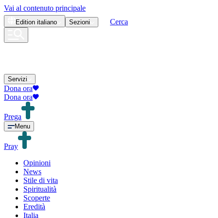
Vai al contenuto principale
Cerca
Edition
italiano
Sezioni
Servizi
Dona ora
Dona ora
Prega
Menu
Pray
Opinioni
News
Stile di vita
Spiritualità
Scoperte
Eredità
Italia