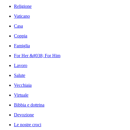
Religione
Vaticano
Casa
Coppia
Famiglia
For Her &#038; For Him
Lavoro
Salute
Vecchiaia
Virtuale
Bibbia e dottrina
Devozione
Le nostre croci