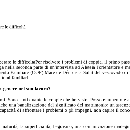
e le difficoltà
erare le difficoltà
Per risolvere i problemi di coppia, il primo pa
ega nella seconda parte di un'intervista ad Aleteia l'orientatore e
mento Familiare (COF) Mare de Déu de la Salut del vescovado di T
temi familiari.
n genere nel suo lavoro?
blemi. Sono tanti quante le coppie che ho visto. Posso enumerarne 
che una banalizzazione del significato del matrimonio; un'assenza 
ncapacità di affrontare i problemi o gli impegni, non capire il conce
immaturità, la superficialità, l'egoismo, una comunicazione inadegu