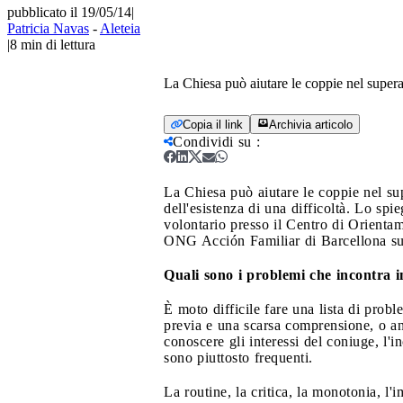
pubblicato il 19/05/14
|
Patricia Navas
-
Aleteia
|
8
min di lettura
La Chiesa può aiutare le coppie nel superar
Copia il link
Archivia articolo
Condividi su
:
La Chiesa può aiutare le coppie nel sup
dell'esistenza di una difficoltà. Lo spi
volontario presso il Centro di Orienta
ONG Acción Familiar di Barcellona su 
Quali sono i problemi che incontra i
È moto difficile fare una lista di pro
previa e una scarsa comprensione, o an
conoscere gli interessi del coniuge, l'i
sono piuttosto frequenti.
La routine, la critica, la monotonia, l'