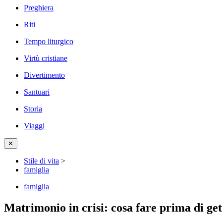
Preghiera
Riti
Tempo liturgico
Virtù cristiane
Divertimento
Santuari
Storia
Viaggi
✕
Stile di vita
>
famiglia
famiglia
Matrimonio in crisi: cosa fare prima di ge