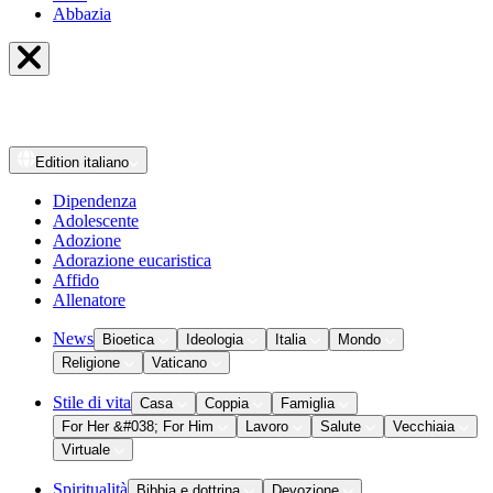
Abbazia
Edition
italiano
Dipendenza
Adolescente
Adozione
Adorazione eucaristica
Affido
Allenatore
News
Bioetica
Ideologia
Italia
Mondo
Religione
Vaticano
Stile di vita
Casa
Coppia
Famiglia
For Her &#038; For Him
Lavoro
Salute
Vecchiaia
Virtuale
Spiritualità
Bibbia e dottrina
Devozione