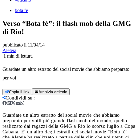
bota fe
Verso “Bota fè”: il flash mob della GMG
di Rio!
pubblicato il 11/04/14
|
Aleteia
|
1
min di lettura
Guardate un altro estratto del social movie che abbiamo preparato
per voi
Copia il link
Archivia articolo
Condividi su
:
Guardate un altro estratto del social movie che abbiamo
preparato per voi
Il più grande flash mob del mondo, quello
realizzato dai ragazzi della GMG a Rio lo scorso luglio a Copa
Cabana.
E' un altro degli estratti del social movie "Bota fè"
che Aleteia ha realizzato a partire dalle clip che voi utenti ci