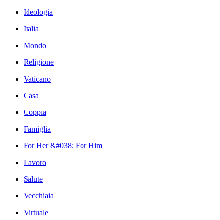
Ideologia
Italia
Mondo
Religione
Vaticano
Casa
Coppia
Famiglia
For Her &#038; For Him
Lavoro
Salute
Vecchiaia
Virtuale