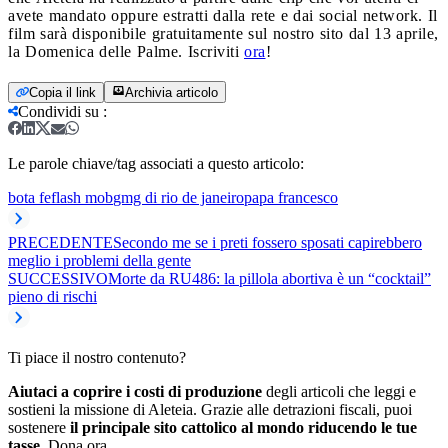
avete mandato oppure estratti dalla rete e dai social network.
Il
film sarà disponibile gratuitamente sul nostro sito dal 13 aprile,
la Domenica delle Palme.
Iscriviti
ora
!
Copia il link
Archivia articolo
Condividi su
:
Le parole chiave/tag associati a questo articolo:
bota fe
flash mob
gmg di rio de janeiro
papa francesco
PRECEDENTE
Secondo me se i preti fossero sposati capirebbero
meglio i problemi della gente
SUCCESSIVO
Morte da RU486: la pillola abortiva è un “cocktail”
pieno di rischi
Ti piace il nostro contenuto?
Aiutaci a coprire i costi di produzione
degli articoli che leggi e
sostieni la missione di Aleteia. Grazie alle detrazioni fiscali, puoi
sostenere
il principale sito cattolico al mondo riducendo le tue
tasse.
Dona ora.