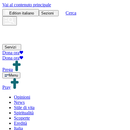
Vai al contenuto principale
Cerca
Edition
italiano
Sezioni
Servizi
Dona ora
Dona ora
Prega
Menu
Pray
Opinioni
News
Stile di vita
Spiritualità
Scoperte
Eredità
Italia