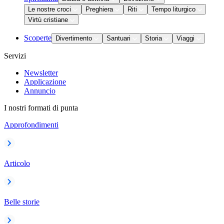
Le nostre croci
Preghiera
Riti
Tempo liturgico
Virtù cristiane
Scoperte
Divertimento
Santuari
Storia
Viaggi
Servizi
Newsletter
Applicazione
Annuncio
I nostri formati di punta
Approfondimenti
Articolo
Belle storie