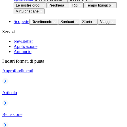
Le nostre croci
Preghiera
Riti
Tempo liturgico
Virtù cristiane
Scoperte
Divertimento
Santuari
Storia
Viaggi
Servizi
Newsletter
Applicazione
Annuncio
I nostri formati di punta
Approfondimenti
Articolo
Belle storie