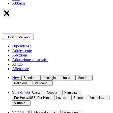
Abbazia
Edition
italiano
Dipendenza
Adolescente
Adozione
Adorazione eucaristica
Affido
Allenatore
News
Bioetica
Ideologia
Italia
Mondo
Religione
Vaticano
Stile di vita
Casa
Coppia
Famiglia
For Her &#038; For Him
Lavoro
Salute
Vecchiaia
Virtuale
Spiritualità
Bibbia e dottrina
Devozione