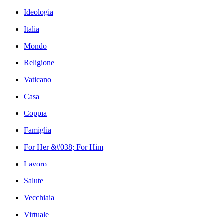
Ideologia
Italia
Mondo
Religione
Vaticano
Casa
Coppia
Famiglia
For Her &#038; For Him
Lavoro
Salute
Vecchiaia
Virtuale