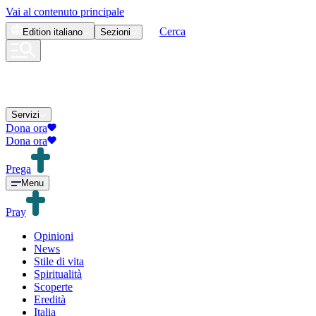
Vai al contenuto principale
Cerca
Edition
italiano
Sezioni
Servizi
Dona ora
Dona ora
Prega
Menu
Pray
Opinioni
News
Stile di vita
Spiritualità
Scoperte
Eredità
Italia