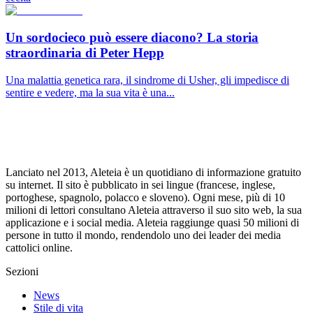
Un sordocieco può essere diacono? La storia
straordinaria di Peter Hepp
Una malattia genetica rara, il sindrome di Usher, gli impedisce di
sentire e vedere, ma la sua vita è una...
Lanciato nel 2013, Aleteia è un quotidiano di informazione gratuito
su internet. Il sito è pubblicato in sei lingue (francese, inglese,
portoghese, spagnolo, polacco e sloveno). Ogni mese, più di 10
milioni di lettori consultano Aleteia attraverso il suo sito web, la sua
applicazione e i social media. Aleteia raggiunge quasi 50 milioni di
persone in tutto il mondo, rendendolo uno dei leader dei media
cattolici online.
Sezioni
News
Stile di vita