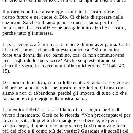
donare: la nostra incertezza. Dio sarà sempre al nostro fianco.
Il nostro compito è amare oggi con tutte le nostre forze. Il
nostro futuro è nel cuore di Dio. Ci chiede di riposare nelle
sue mani. Sa che abbiamo paura e questa paura per Lui è
importante. La accoglie come accoglie tutto ciò che è nostro,
perché tutto gli interessa.
La sua tenerezza è infinita e ci chiede di non aver paura. Ce lo
dice nella prima lettura di questa domenica: “Si dimentica
forse una donna del suo bambino, così da non commuoversi
per il figlio delle sue viscere? Anche se queste donne si
dimenticassero, io invece non ti dimenticherò mai” (Isaia 49,
15).
Dio non ci dimentica, ci ama follemente. Si abbassa e viene ad
abitare nella nostra vita, nel nostro cuore ferito. Ci ama come
siamo e non ci abbandona, perché gli importa di tutto ciò che
facciamo e ci protegge nella nostra paura.
L'autentica felicità ce la dà il fatto di non angosciarci e di
vivere il momento. Gesù ce lo ricorda: “Non preoccupatevi per
la vostra vita, di quello che mangerete o berrete, né per il
vostro corpo, di quello che indosserete; la vita non vale forse
più del cibo e il corpo più del vestito? Guardate gli uccelli del