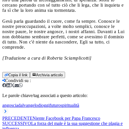
cercano portando con sé tutto ciò che li lega, che li inquieta e
fa sì che la loro anima sia tormentata.
Gesù parla guardando il cuore, come fa sempre. Conosce le
nostre preoccupazioni, a volte molto semplici, conosce le
nostre paure, le nostre angosce, i nostri affanni. Davanti a Lui
non dobbiamo sembrare perfetti, come se avessimo il dominio
di tutto. Non c'è niente da nascondere, Egli sa tutto, ci
comprende.
[Traduzione a cura di Roberta Sciamplicotti]
Copia il link
Archivia articolo
Condividi su
:
Le parole chiave/tag associati a questo articolo:
angoscia
dalvangelodioggi
futuro
spiritualità
PRECEDENTE
Niente Facebook per Papa Francesco
SUCCESSIVO
La forza del male è la sua suggestione che plagia e
influenza