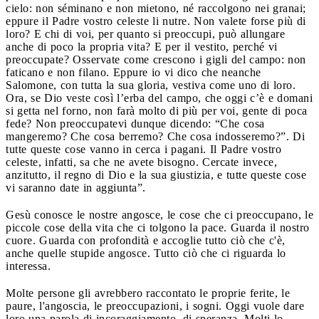
cielo: non séminano e non mietono, né raccolgono nei granai;
eppure il Padre vostro celeste li nutre. Non valete forse più di
loro? E chi di voi, per quanto si preoccupi, può allungare
anche di poco la propria vita? E per il vestito, perché vi
preoccupate? Osservate come crescono i gigli del campo: non
faticano e non filano. Eppure io vi dico che neanche
Salomone, con tutta la sua gloria, vestiva come uno di loro.
Ora, se Dio veste così l’erba del campo, che oggi c’è e domani
si getta nel forno, non farà molto di più per voi, gente di poca
fede? Non preoccupatevi dunque dicendo: “Che cosa
mangeremo? Che cosa berremo? Che cosa indosseremo?”. Di
tutte queste cose vanno in cerca i pagani. Il Padre vostro
celeste, infatti, sa che ne avete bisogno. Cercate invece,
anzitutto, il regno di Dio e la sua giustizia, e tutte queste cose
vi saranno date in aggiunta”.
Gesù conosce le nostre angosce, le cose che ci preoccupano, le
piccole cose della vita che ci tolgono la pace. Guarda il nostro
cuore. Guarda con profondità e accoglie tutto ciò che c'è,
anche quelle stupide angosce. Tutto ciò che ci riguarda lo
interessa.
Molte persone gli avrebbero raccontato le proprie ferite, le
paure, l'angoscia, le preoccupazioni, i sogni. Oggi vuole dare
loro una parola di incoraggiamento, di speranza. Molti lo