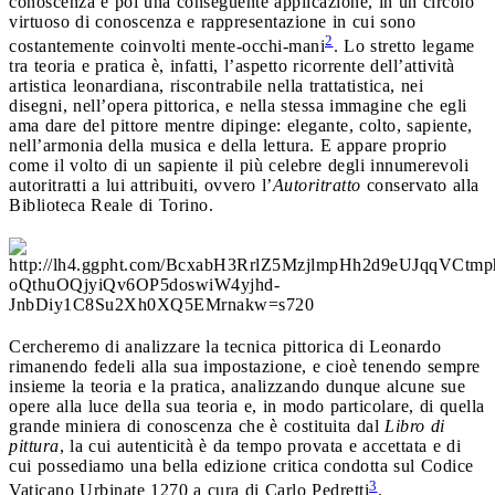
conoscenza e poi una conseguente applicazione, in un circolo
virtuoso di conoscenza e rappresentazione in cui sono
2
costantemente coinvolti mente-occhi-mani
. Lo stretto legame
tra teoria e pratica è, infatti, l’aspetto ricorrente dell’attività
artistica leonardiana, riscontrabile nella trattatistica, nei
disegni, nell’opera pittorica, e nella stessa immagine che egli
ama dare del pittore mentre dipinge: elegante, colto, sapiente,
nell’armonia della musica e della lettura. E appare proprio
come il volto di un sapiente il più celebre degli innumerevoli
autoritratti a lui attribuiti, ovvero l’
Autoritratto
conservato alla
Biblioteca Reale di Torino.
Cercheremo di analizzare la tecnica pittorica di Leonardo
rimanendo fedeli alla sua impostazione, e cioè tenendo sempre
insieme la teoria e la pratica, analizzando dunque alcune sue
opere alla luce della sua teoria e, in modo particolare, di quella
grande miniera di conoscenza che è costituita dal
Libro di
pittura
, la cui autenticità è da tempo provata e accettata e di
cui possediamo una bella edizione critica condotta sul Codice
3
Vaticano Urbinate 1270 a cura di Carlo Pedretti
.