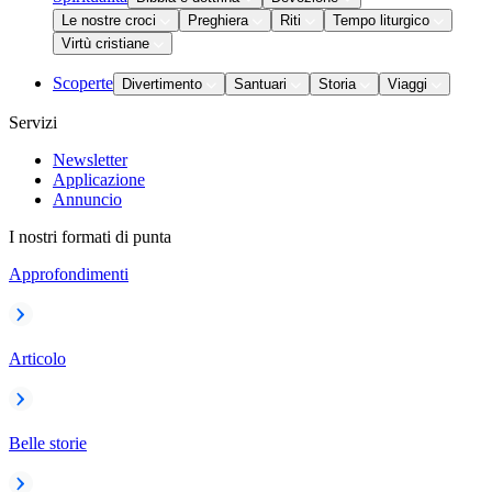
Le nostre croci
Preghiera
Riti
Tempo liturgico
Virtù cristiane
Scoperte
Divertimento
Santuari
Storia
Viaggi
Servizi
Newsletter
Applicazione
Annuncio
I nostri formati di punta
Approfondimenti
Articolo
Belle storie