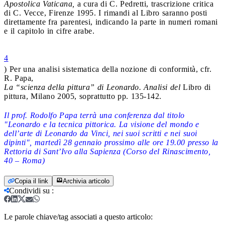
Apostolica Vaticana,
a cura di C. Pedretti, trascrizione critica
di C. Vecce, Firenze 1995. I rimandi al Libro saranno posti
direttamente fra parentesi, indicando la parte in numeri romani
e il capitolo in cifre arabe.
4
) Per una analisi sistematica della nozione di conformità, cfr.
R. Papa,
La “scienza della pittura” di Leonardo. Analisi del
Libro di
pittura, Milano 2005, soprattutto pp. 135-142.
Il prof. Rodolfo Papa terrà una conferenza dal titolo
"Leonardo e la tecnica pittorica. La visione del mondo e
dell’arte di Leonardo da Vinci, nei suoi scritti e nei suoi
dipinti", martedì 28 gennaio prossimo alle ore 19.00 presso la
Rettoria di Sant’Ivo alla Sapienza (Corso del Rinascimento,
40 – Roma)
Copia il link
Archivia articolo
Condividi su
:
Le parole chiave/tag associati a questo articolo: