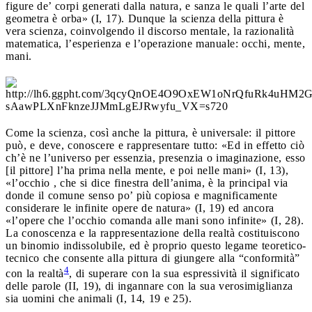
figure de’ corpi generati dalla natura, e sanza le quali l’arte del
geometra è orba» (I, 17). Dunque la scienza della pittura è
vera scienza, coinvolgendo il discorso mentale, la razionalità
matematica, l’esperienza e l’operazione manuale: occhi, mente,
mani.
Come la scienza, così anche la pittura, è universale: il pittore
può, e deve, conoscere e rappresentare tutto: «Ed in effetto ciò
ch’è ne l’universo per essenzia, presenzia o imaginazione, esso
[il pittore] l’ha prima nella mente, e poi nelle mani» (I, 13),
«l’occhio , che si dice finestra dell’anima, è la principal via
donde il comune senso po’ più copiosa e magnificamente
considerare le infinite opere de natura» (I, 19) ed ancora
«l’opere che l’occhio comanda alle mani sono infinite» (I, 28).
La conoscenza e la rappresentazione della realtà costituiscono
un binomio indissolubile, ed è proprio questo legame teoretico-
tecnico che consente alla pittura di giungere alla “conformità”
4
con la realtà
, di superare con la sua espressività il significato
delle parole (II, 19), di ingannare con la sua verosimiglianza
sia uomini che animali (I, 14, 19 e 25).