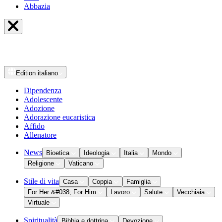
Abbazia
Edition
italiano
Dipendenza
Adolescente
Adozione
Adorazione eucaristica
Affido
Allenatore
News
Bioetica
Ideologia
Italia
Mondo
Religione
Vaticano
Stile di vita
Casa
Coppia
Famiglia
For Her &#038; For Him
Lavoro
Salute
Vecchiaia
Virtuale
Spiritualità
Bibbia e dottrina
Devozione