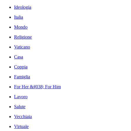
Ideologia
Italia
Mondo
Religione
Vaticano
Casa
Coppia
Famiglia
For Her &#038; For Him
Lavoro
Salute
Vecchiaia
Virtuale