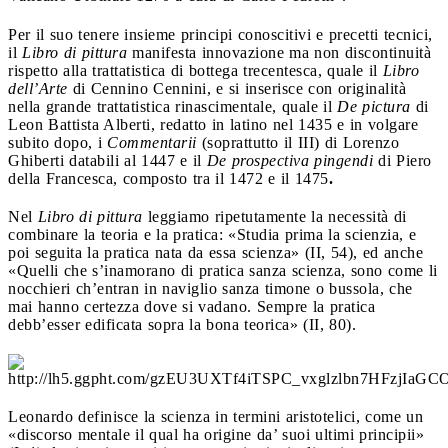
Per il suo tenere insieme principi conoscitivi e precetti tecnici,
il
Libro di pittura
manifesta innovazione ma non discontinuità
rispetto alla trattatistica di bottega trecentesca, quale il
Libro
dell’Arte
di Cennino Cennini, e si inserisce con originalità
nella grande trattatistica rinascimentale, quale il
De pictura
di
Leon Battista Alberti, redatto in latino nel 1435 e in volgare
subito dopo, i
Commentarii
(soprattutto il III) di Lorenzo
Ghiberti databili al 1447 e il
De prospectiva pingendi
di Piero
della Francesca, composto tra il 1472 e il 1475
.
Nel
Libro di pittura
leggiamo ripetutamente la necessità di
combinare la teoria e la pratica: «Studia prima la scienzia, e
poi seguita la pratica nata da essa scienza» (II, 54), ed anche
«Quelli che s’inamorano di pratica sanza scienza, sono come li
nocchieri ch’entran in naviglio sanza timone o bussola, che
mai hanno certezza dove si vadano. Sempre la pratica
debb’esser edificata sopra la bona teorica» (II, 80).
Leonardo definisce la scienza in termini aristotelici, come un
«discorso mentale il qual ha origine da’ suoi ultimi principii»