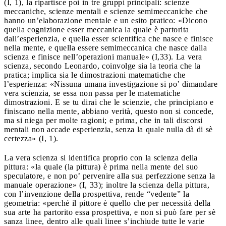
(I, 1), la ripartisce poi in tre gruppi principali: scienze
meccaniche, scienze mentali e scienze semimeccaniche che
hanno un’elaborazione mentale e un esito pratico: «Dicono
quella cognizione esser meccanica la quale è partorita
dall’esperienzia, e quella esser scientifica che nasce e finisce
nella mente, e quella essere semimeccanica che nasce dalla
scienza e finisce nell’operazioni manuale» (I,33). La vera
scienza, secondo Leonardo, coinvolge sia la teoria che la
pratica; implica sia le dimostrazioni matematiche che
l’esperienza: «Nissuna umana investigazione si po’ dimandare
vera scienzia, se essa non passa per le matematiche
dimostrazioni. E se tu dirai che le scienzie, che principiano e
finiscano nella mente, abbiano verità, questo non si concede,
ma si niega per molte ragioni; e prima, che in tali discorsi
mentali non accade esperienzia, senza la quale nulla dà di sè
certezza» (I, 1).
La vera scienza si identifica proprio con la scienza della
pittura: «la quale (la pittura) è prima nella mente del suo
speculatore, e non po’ pervenire alla sua perfezzione senza la
manuale operazione» (I, 33); inoltre la scienza della pittura,
con l’invenzione della prospettiva, rende “vedente” la
geometria: «perché il pittore è quello che per necessità della
sua arte ha partorito essa prospettiva, e non si può fare per sè
sanza linee, dentro alle quali linee s’inchiude tutte le varie