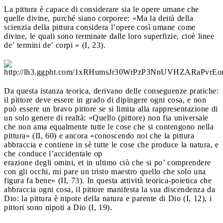
La pittura è capace di considerare sia le opere umane che
quelle divine, purché siano corporee: «Ma la deità della
scienzia della pittura considera l’opere così umane come
divine, le quali sono terminate dalle loro superfizie, cioè linee
de’ termini de’ corpi » (I, 23).
Da questa istanza teorica, derivano delle conseguenze pratiche:
il pittore deve essere in grado di dipingere ogni cosa, e non
può essere un bravo pittore se si limita alla rappresentazione di
un solo genere di realtà: «Quello (pittore) non fia universale
che non ama equalmente tutte le cose che si contengono nella
pittura» (II, 60) e ancora «conoscendo noi che la pittura
abbraccia e contiene in sè tutte le cose che produce la natura, e
che conduce l’accidentale op
erazione degli omini, et in ultimo ciò che si po’ comprendere
con gli occhi, mi pare un tristo maestro quello che solo una
figura fa bene» (II, 73). In questa attività teorica-poietica che
abbraccia ogni cosa, il pittore manifesta la sua discendenza da
Dio: la pittura è nipote della natura e parente di Dio (I, 12), i
pittori sono nipoti a Dio (I, 19).