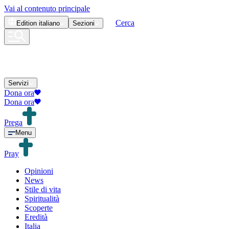
Vai al contenuto principale
Cerca
Edition
italiano
Sezioni
Servizi
Dona ora
Dona ora
Prega
Menu
Pray
Opinioni
News
Stile di vita
Spiritualità
Scoperte
Eredità
Italia