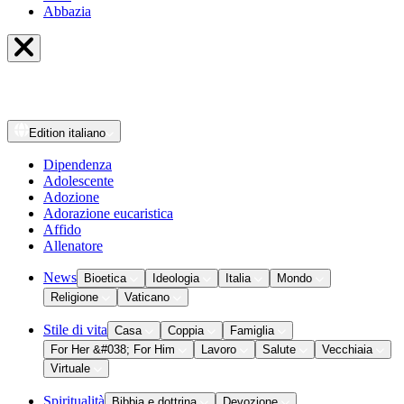
Abbazia
Edition
italiano
Dipendenza
Adolescente
Adozione
Adorazione eucaristica
Affido
Allenatore
News
Bioetica
Ideologia
Italia
Mondo
Religione
Vaticano
Stile di vita
Casa
Coppia
Famiglia
For Her &#038; For Him
Lavoro
Salute
Vecchiaia
Virtuale
Spiritualità
Bibbia e dottrina
Devozione