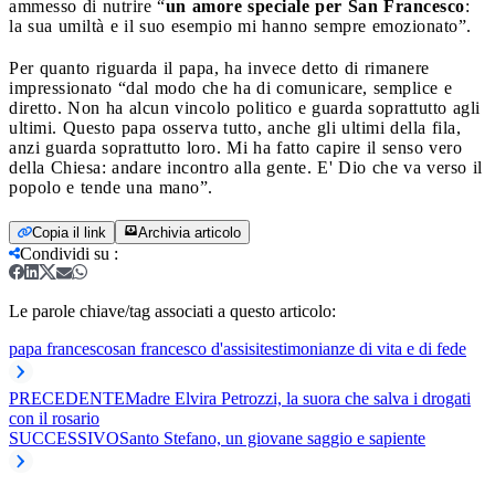
ammesso di nutrire “
un amore speciale per San Francesco
:
la sua umiltà e il suo esempio mi hanno sempre emozionato”.
Per quanto riguarda il papa, ha invece detto di rimanere
impressionato “dal modo che ha di comunicare, semplice e
diretto. Non ha alcun vincolo politico e guarda soprattutto agli
ultimi. Questo papa osserva tutto, anche gli ultimi della fila,
anzi guarda soprattutto loro. Mi ha fatto capire il senso vero
della Chiesa: andare incontro alla gente. E' Dio che va verso il
popolo e tende una mano”.
Copia il link
Archivia articolo
Condividi su
:
Le parole chiave/tag associati a questo articolo:
papa francesco
san francesco d'assisi
testimonianze di vita e di fede
PRECEDENTE
Madre Elvira Petrozzi, la suora che salva i drogati
con il rosario
SUCCESSIVO
Santo Stefano, un giovane saggio e sapiente