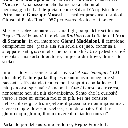
“
Volare
”. Una passione che ha messo anche in altri
personaggi che ha interpretato come Salvo D'Acquisto, Joe
Petrosino, e
Giuseppe Moscati
, il medico proclamato santo da
Giovanni Paolo II nel 1987 per essersi dedicato ai poveri.
Marito e padre premuroso di due figli, tra qualche settimana
Beppe Fiorello andrà in onda su
RaiUno
con la fiction “
L'oro
di Scampia
” in cui interpreta
Gianni Maddaloni
, il campione
olimpionico che, grazie alla sua scuola di judo, continua a
strappare tanti giovani alla microcriminalità. Una palestra che è
diventata una sorta di oratorio, un posto di ritrovo, di riscatto
sociale.
In una intervista concessa alla rivista “
A sua Immagine
” (21
dicembre) l'attore parla di questo suo nuovo impegno e si
racconta, affrontando temi come il rapporto con la fede: “Il
mio percorso spirituale è ancora in fase di crescita e ricerca,
nonostante non sia più giovanissimo. Sento che la curiosità
verso la fede mi stimola molto di più. Per me consiste
nell'ascoltare gli altri, rispettare il prossimo e non imporsi mai.
Cerco sempre di essere scelto e, quindi, amato. E di fare,
giorno dopo giorno, il mio dovere di cittadino onesto”.
Parlando poi del suo santo preferito, Beppe Fiorello ha