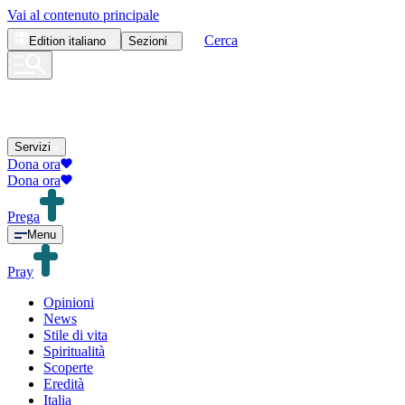
Vai al contenuto principale
Cerca
Edition
italiano
Sezioni
Servizi
Dona ora
Dona ora
Prega
Menu
Pray
Opinioni
News
Stile di vita
Spiritualità
Scoperte
Eredità
Italia