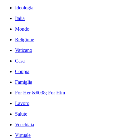
Ideologia
Italia
Mondo
Religione
Vaticano
Casa
Coppia
Famiglia
For Her &#038; For Him
Lavoro
Salute
Vecchiaia
Virtuale