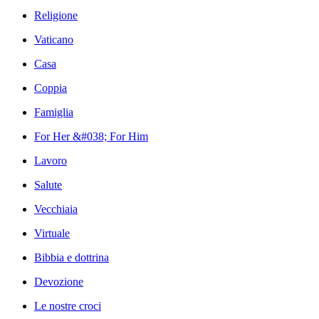
Religione
Vaticano
Casa
Coppia
Famiglia
For Her &#038; For Him
Lavoro
Salute
Vecchiaia
Virtuale
Bibbia e dottrina
Devozione
Le nostre croci