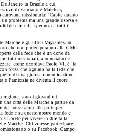
De Janeiro in Brasile a cui
vescovo di Fabriano e Matelica,
a carovana missionaria: ‘Capite quanto
on un problema ma una grande risorsa e
lidale che ridia speranza a tutti i
le Marche e gli uffici Migrantes, in
coloro che non parteciperanno alla GMG
operta della fede che è un dono da
mo tutti missionari, annunciatori e
izzare, come ricordava Paolo VI, è ‘la
i con forza che ognuno ha la fede che
 quello di una gioiosa comunicazione
a e l’amicizia ne diventa il cuore
a regione, sono i giovani e i
n una città delle Marche a partire da
nte, busseranno alle porte per
lla fede e su questo nostro mondo e
 a Loreto per vivere in diretta la
elle Marche. Chi volesse partecipare
campomissionario o su Facebook: Campo