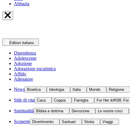
Abbazia
Edition
italiano
Dipendenza
Adolescente
Adozione
Adorazione eucaristica
Affido
Allenatore
News
Bioetica
Ideologia
Italia
Mondo
Religione
Stile di vita
Casa
Coppia
Famiglia
For Her &#038; For
Spiritualità
Bibbia e dottrina
Devozione
Le nostre croci
Scoperte
Divertimento
Santuari
Storia
Viaggi