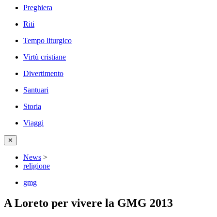
Preghiera
Riti
Tempo liturgico
Virtù cristiane
Divertimento
Santuari
Storia
Viaggi
✕
News
>
religione
gmg
A Loreto per vivere la GMG 2013