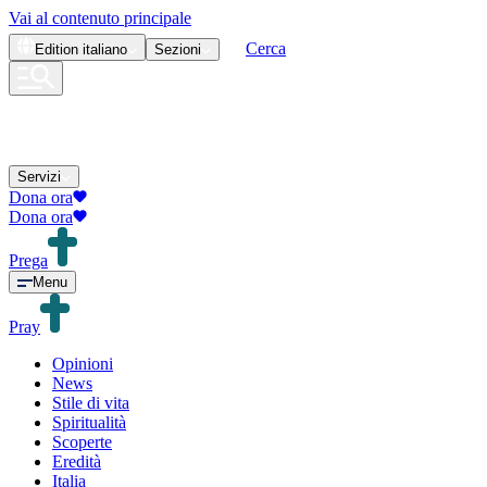
Vai al contenuto principale
Cerca
Edition
italiano
Sezioni
Servizi
Dona ora
Dona ora
Prega
Menu
Pray
Opinioni
News
Stile di vita
Spiritualità
Scoperte
Eredità
Italia