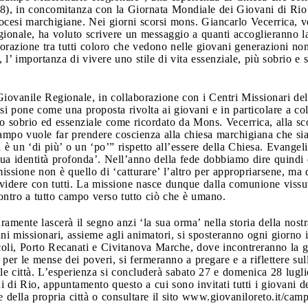
28), in concomitanza con la Giornata Mondiale dei Giovani di Rio 
ocesi marchigiane. Nei giorni scorsi mons. Giancarlo Vecerrica, 
gionale, ha voluto scrivere un messaggio a quanti accoglieranno l
aborazione tra tutti coloro che vedono nelle giovani generazioni n
 l’ importanza di vivere uno stile di vita essenziale, più sobrio e so
Giovanile Regionale, in collaborazione con i Centri Missionari del
si pone come una proposta rivolta ai giovani e in particolare a 
do sobrio ed essenziale come ricordato da Mons. Vecerrica, alla sc
 Campo vuole far prendere coscienza alla chiesa marchigiana che sia
è un ‘di più’ o un ‘po’” rispetto all’essere della Chiesa. Evangel
 sua identità profonda’. Nell’anno della fede dobbiamo dire quind
issione non è quello di ‘catturare’ l’altro per appropriarsene, ma
videre con tutti. La missione nasce dunque dalla comunione vissut
contro a tutto campo verso tutto ciò che è umano.
ramente lascerà il segno anzi ‘la sua orma’ nella storia della nostr
ni missionari, assieme agli animatori, si sposteranno ogni giorno i
li, Porto Recanati e Civitanova Marche, dove incontreranno la ge
per le mense dei poveri, si fermeranno a pregare e a riflettere su
lle città. L’esperienza si concluderà sabato 27 e domenica 28 luglio
di Rio, appuntamento questo a cui sono invitati tutti i giovani d
ile della propria città o consultare il sito www.giovaniloreto.it/