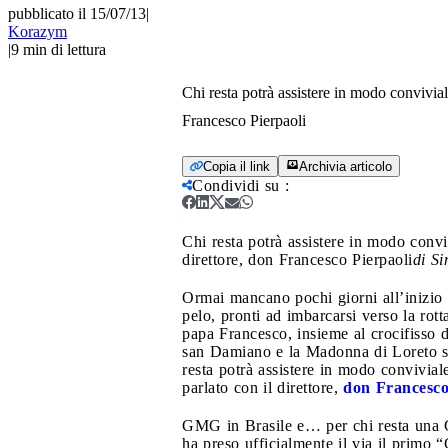
pubblicato il 15/07/13
|
Korazym
|
9
min di lettura
Chi resta potrà assistere in modo convivia
Francesco Pierpaoli
Copia il link
Archivia articolo
Condividi su
:
Chi resta potrà assistere in modo conv
direttore, don Francesco Pierpaoli
di S
Ormai mancano pochi giorni all’inizio 
pelo, pronti ad imbarcarsi verso la ro
papa Francesco, insieme al crocifisso 
san Damiano e la Madonna di Loreto son
resta potrà assistere in modo convivia
parlato con il direttore,
don Francesco
GMG in Brasile e… per chi resta una G
ha preso ufficialmente il via il primo