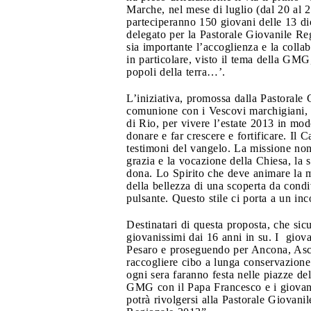
Marche, nel mese di luglio (dal 20 al 
parteciperanno 150 giovani delle 13 di
delegato per la Pastorale Giovanile Re
sia importante l’accoglienza e la coll
in particolare, visto il tema della GMG,
popoli della terra…’.
L’iniziativa, promossa dalla Pastorale 
comunione con i Vescovi marchigiani, 
di Rio, per vivere l’estate 2013 in mo
donare e far crescere e fortificare. Il
testimoni del vangelo. La missione non 
grazia e la vocazione della Chiesa, la
dona. Lo Spirito che deve animare la m
della bellezza di una scoperta da condi
pulsante. Questo stile ci porta a un in
Destinatari di questa proposta, che sicu
giovanissimi dai 16 anni in su. I giova
Pesaro e proseguendo per Ancona, Asco
raccogliere cibo a lunga conservazione 
ogni sera faranno festa nelle piazze de
GMG con il Papa Francesco e i giovani 
potrà rivolgersi alla Pastorale Giovan