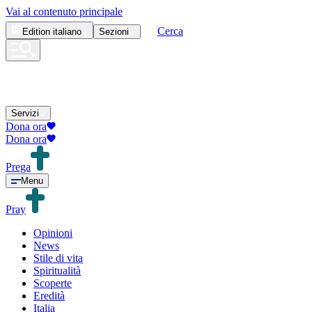
Vai al contenuto principale
Cerca
Edition
italiano
Sezioni
Servizi
Dona ora
Dona ora
Prega
Menu
Pray
Opinioni
News
Stile di vita
Spiritualità
Scoperte
Eredità
Italia