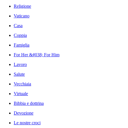
Religione
Vaticano
Casa
Coppia
Famiglia
For Her &#038; For Him
Lavoro
Salute
Vecchiaia
Virtuale
Bibbia e dottrina
Devozione
Le nostre croci