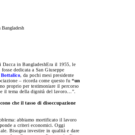
in Bangladesh
 di Dacca in Bangladesh
Era il 1955, le
i, fosse dedicata a San Giuseppe
 Bottalico
, da pochi mesi presidente
ssociazione – ricorda come questo fu
“un
o proprio per testimoniare il percorso
e il tema della dignità del lavoro…”.
icono che il tasso di disoccupazione
roblema: abbiamo mortificato il lavoro
isponde a criteri economici. Oggi
ale. Bisogna investire in qualità e dare