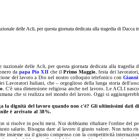
azionale delle Acli, per questa giornata dedicata alla tragedia di Dacca 
te nazionale delle Acli, per questa giornata dedicata alla tragedia
ennero da
papa Pio XII
che il
Primo Maggio
, festa dei lavorator
zione del lavoro a Dio nel nostro colloquio telefonico con
Gianni
ei Lavoratori Italiani, che – orgoglioso della lunga storia dell'a
co
. C'è una dimensione religiosa anche nel lavoro. Le ACLI nascon
a umana che si realizza nel mondo del lavoro. Oggi si aggiungerebb
a la dignità del lavoro quando non c'è? Gli ultimissimi dati d
nile è arrivato al 38%.
n si risolve in pochi mesi. Noi dobbiamo ribaltare l'ordine del p
iusto salario. Bisogna dare al lavoro il giusto valore. Non tutto r
ette insieme sia il giusto compenso con la competitività internazion