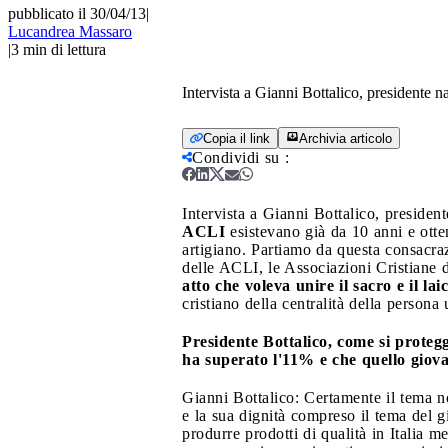
pubblicato il 30/04/13
|
Lucandrea Massaro
|
3
min di lettura
Intervista a Gianni Bottalico, presidente n
Copia il link
Archivia articolo
Condividi su
:
Intervista a Gianni Bottalico, presiden
ACLI
esistevano già da 10 anni e ott
artigiano. Partiamo da questa consacra
delle ACLI, le Associazioni Cristiane d
atto che voleva unire il sacro e il lai
cristiano della centralità della person
Presidente Bottalico, come si protegg
ha superato l'11% e che quello giova
Gianni Bottalico: Certamente il tema no
e la sua dignità compreso il tema del g
produrre prodotti di qualità in Italia m