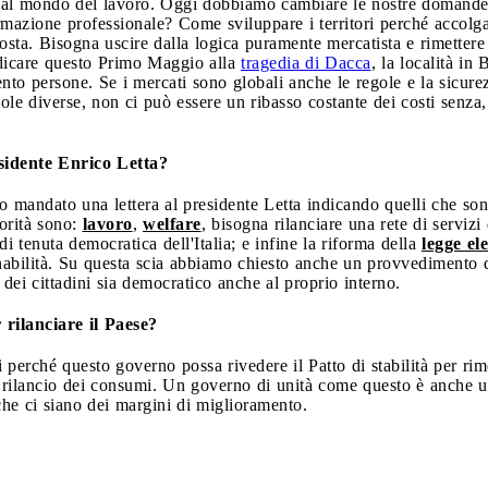
l mondo del lavoro. Oggi dobbiamo cambiare le nostre domande: q
mazione professionale? Come sviluppare i territori perché accolg
ta. Bisogna uscire dalla logica puramente mercatista e rimettere 
dicare questo Primo Maggio alla
tragedia di Dacca
, la località i
ento persone. Se i mercati sono globali anche le regole e la sicure
ole diverse, non ci può essere un ribasso costante dei costi senza,
sidente Enrico Letta?
ndato una lettera al presidente Letta indicando quelli che sono i
iorità sono:
lavoro
,
welfare
, bisogna rilanciare una rete di servizi 
i tenuta democratica dell'Italia; e infine la riforma della
legge el
vernabilità. Su questa scia abbiamo chiesto anche un provvedimento d
ei cittadini sia democratico anche al proprio interno.
 rilanciare il Paese?
perché questo governo possa rivedere il Patto di stabilità per rimet
l rilancio dei consumi. Un governo di unità come questo è anche 
che ci siano dei margini di miglioramento.