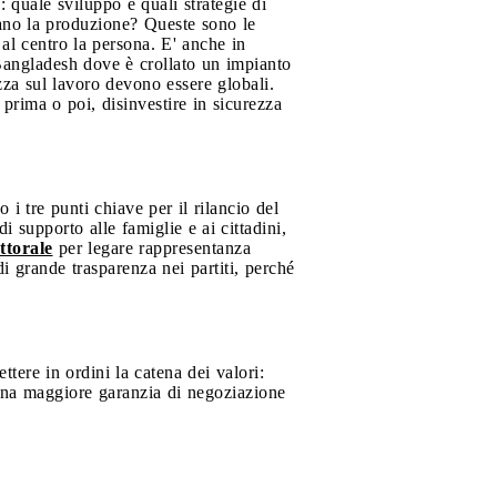
uale sviluppo e quali strategie di
ano la produzione? Queste sono le
al centro la persona. E' anche in
n Bangladesh dove è crollato un impianto
zza sul lavoro devono essere globali.
 prima o poi, disinvestire in sicurezza
 tre punti chiave per il rilancio del
di supporto alle famiglie e ai cittadini,
ettorale
per legare rappresentanza
i grande trasparenza nei partiti, perché
tere in ordini la catena dei valori:
una maggiore garanzia di negoziazione