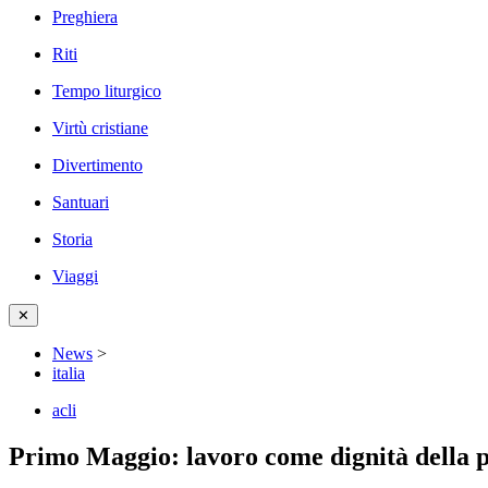
Preghiera
Riti
Tempo liturgico
Virtù cristiane
Divertimento
Santuari
Storia
Viaggi
✕
News
>
italia
acli
Primo Maggio: lavoro come dignità della 