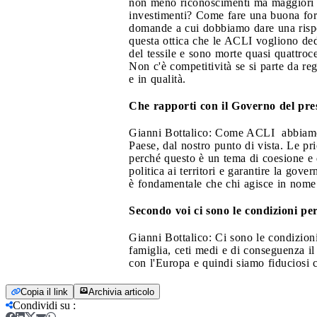
non meno riconoscimenti ma maggiori a
investimenti? Come fare una buona for
domande a cui dobbiamo dare una rispos
questa ottica che le ACLI vogliono de
del tessile e sono morte quasi quattroc
Non c'è competitività se si parte da reg
e in qualità.
Che rapporti con il Governo del pre
Gianni Bottalico: Come ACLI abbiamo ma
Paese, dal nostro punto di vista. Le pr
perché questo è un tema di coesione e d
politica ai territori e garantire la go
è fondamentale che chi agisce in nome d
Secondo voi ci sono le condizioni per
Gianni Bottalico: Ci sono le condizioni 
famiglia, ceti medi e di conseguenza i
con l'Europa e quindi siamo fiduciosi 
Copia il link
Archivia articolo
Condividi su
: