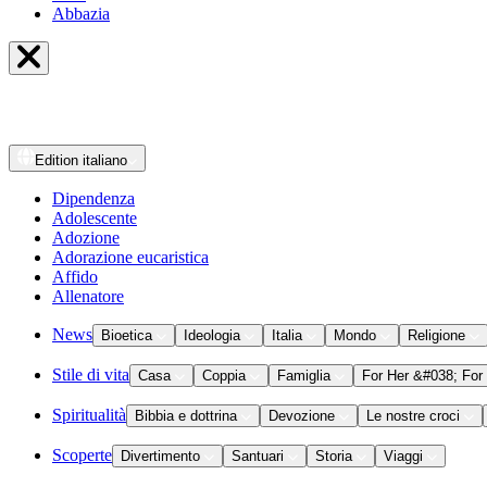
Abbazia
Edition
italiano
Dipendenza
Adolescente
Adozione
Adorazione eucaristica
Affido
Allenatore
News
Bioetica
Ideologia
Italia
Mondo
Religione
Stile di vita
Casa
Coppia
Famiglia
For Her &#038; For
Spiritualità
Bibbia e dottrina
Devozione
Le nostre croci
Scoperte
Divertimento
Santuari
Storia
Viaggi