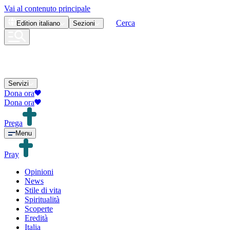
Vai al contenuto principale
Cerca
Edition
italiano
Sezioni
Servizi
Dona ora
Dona ora
Prega
Menu
Pray
Opinioni
News
Stile di vita
Spiritualità
Scoperte
Eredità
Italia