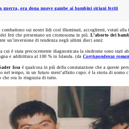
a guerra, ora dona nuove gambe ai bambini siriani feriti
combattono sui nostri lidi così illuminati, accoglienti, votati alla te
dei feti che presentano un cromosoma in più.
L’aborto dei bamb
nte un’inversione di tendenza negli ultimi dieci anni:
 cui è stata precocemente diagnosticata la sindrome sono stati abo
gna e addirittura al 100 % in Islanda. (da
Corrispondenza roma
Sader Issa
è qualcosa in più della constatazione che a queste per
gio nel tempo, in un futuro nient’affatto cupo: è la storia di uomo 
 che ora lo ringrazia di tutto.