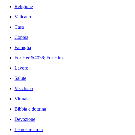
Religione
Vaticano
Casa
Coppia
Famiglia
For Her &#038; For Him
Lavoro
Salute
Vecchiaia
Virtuale
Bibbia e dottrina
Devozione
Le nostre croci