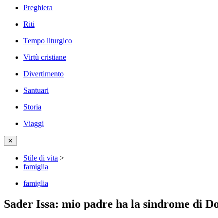
Preghiera
Riti
Tempo liturgico
Virtù cristiane
Divertimento
Santuari
Storia
Viaggi
✕
Stile di vita
>
famiglia
famiglia
Sader Issa: mio padre ha la sindrome di Do