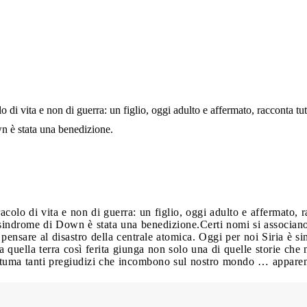
lo di vita e non di guerra: un figlio, oggi adulto e affermato, racconta tu
n è stata una benedizione.
racolo di vita e non di guerra: un figlio, oggi adulto e affermato,
a sindrome di Down è stata una benedizione.
Certi nomi si associan
nsare al disastro della centrale atomica. Oggi per noi Siria è si
 quella terra così ferita giunga non solo una di quelle storie che 
tuma tanti pregiudizi che incombono sul nostro mondo … apparen