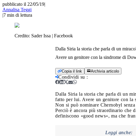
pubblicato il 22/05/19
|
Annalisa Teggi
|
7
min di lettura
Credito:
Sader Issa | Facebook
Dalla Siria la storia che parla di un miraco
Avere un genitore con la sindrome di Dow
Copia il link
Archivia articolo
Condividi su
:
Dalla Siria la storia che parla di un mi
fatto per lui. Avere un genitore con l
Non si può nominare Chernobyl senza pe
Perciò è ancora più straordinario che da
definiscono «good news», ma che fran
Leggi anche: