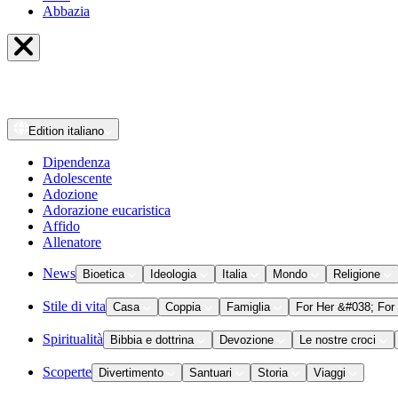
Abbazia
Edition
italiano
Dipendenza
Adolescente
Adozione
Adorazione eucaristica
Affido
Allenatore
News
Bioetica
Ideologia
Italia
Mondo
Religione
Stile di vita
Casa
Coppia
Famiglia
For Her &#038; For
Spiritualità
Bibbia e dottrina
Devozione
Le nostre croci
Scoperte
Divertimento
Santuari
Storia
Viaggi