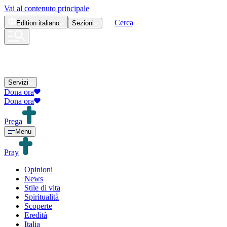
Vai al contenuto principale
Cerca
Edition
italiano
Sezioni
Servizi
Dona ora
Dona ora
Prega
Menu
Pray
Opinioni
News
Stile di vita
Spiritualità
Scoperte
Eredità
Italia