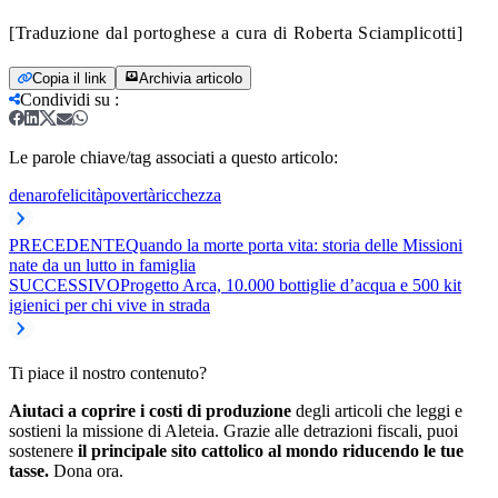
[Traduzione dal portoghese a cura di Roberta Sciamplicotti]
Copia il link
Archivia articolo
Condividi su
:
Le parole chiave/tag associati a questo articolo:
denaro
felicità
povertà
ricchezza
PRECEDENTE
Quando la morte porta vita: storia delle Missioni
nate da un lutto in famiglia
SUCCESSIVO
Progetto Arca, 10.000 bottiglie d’acqua e 500 kit
igienici per chi vive in strada
Ti piace il nostro contenuto?
Aiutaci a coprire i costi di produzione
degli articoli che leggi e
sostieni la missione di Aleteia. Grazie alle detrazioni fiscali, puoi
sostenere
il principale sito cattolico al mondo riducendo le tue
tasse.
Dona ora.