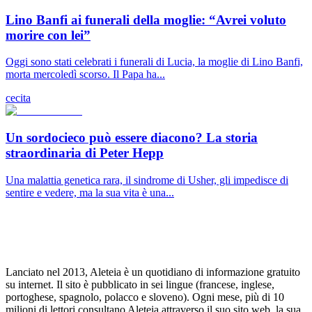
Lino Banfi ai funerali della moglie: “Avrei voluto
morire con lei”
Oggi sono stati celebrati i funerali di Lucia, la moglie di Lino Banfi,
morta mercoledì scorso. Il Papa ha...
cecita
Un sordocieco può essere diacono? La storia
straordinaria di Peter Hepp
Una malattia genetica rara, il sindrome di Usher, gli impedisce di
sentire e vedere, ma la sua vita è una...
Lanciato nel 2013, Aleteia è un quotidiano di informazione gratuito
su internet. Il sito è pubblicato in sei lingue (francese, inglese,
portoghese, spagnolo, polacco e sloveno). Ogni mese, più di 10
milioni di lettori consultano Aleteia attraverso il suo sito web, la sua