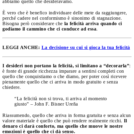
abbiamo quello che desideravamo.
È vero che è benefico individuare delle mete da raggiungere,
perché cadere nel conformismo è sinonimo di stagnazione.
Bisogna però considerare che
la felicità arriva quando ci
godiamo il cammino che ci conduce ad essa
.
LEGGI ANCHE:
La decisione su cui si gioca la tua felicità
I desideri non portano la felicità, si limitano a “decorarla”
:
è fonte di grande ricchezza imparare a sentirsi completi con
quello che conquistiamo o che diamo, per poter così ricevere
pienamente quello che ci arriva in modo gratuito e senza
chiedere.
“La felicità non si trova, ti arriva al momento
giusto” – John F. Bisner Ureña
Riassumendo, quello che arriva in forma gratuita e senza alcun
valore materiale è quello che può rendere realmente ricchi.
Il
denaro ci darà conforto, ma quello che muove le nostre
emozioni è quello che ci dà senso.