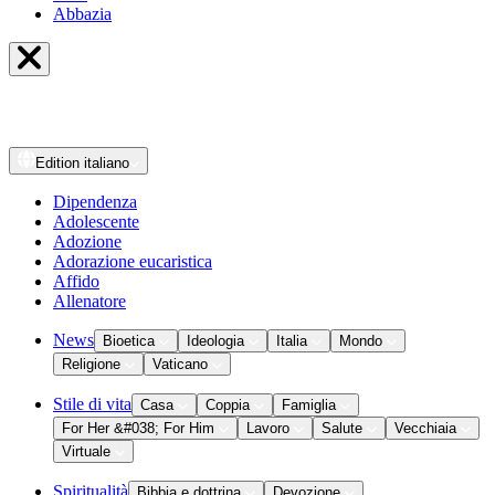
Abbazia
Edition
italiano
Dipendenza
Adolescente
Adozione
Adorazione eucaristica
Affido
Allenatore
News
Bioetica
Ideologia
Italia
Mondo
Religione
Vaticano
Stile di vita
Casa
Coppia
Famiglia
For Her &#038; For Him
Lavoro
Salute
Vecchiaia
Virtuale
Spiritualità
Bibbia e dottrina
Devozione