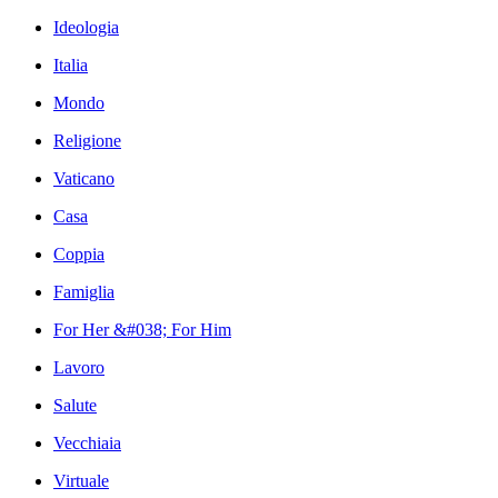
Ideologia
Italia
Mondo
Religione
Vaticano
Casa
Coppia
Famiglia
For Her &#038; For Him
Lavoro
Salute
Vecchiaia
Virtuale