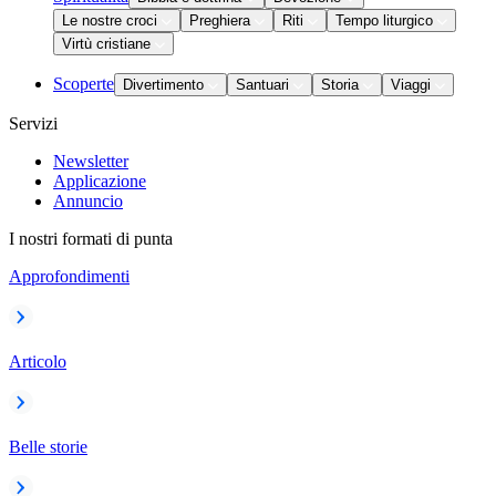
Le nostre croci
Preghiera
Riti
Tempo liturgico
Virtù cristiane
Scoperte
Divertimento
Santuari
Storia
Viaggi
Servizi
Newsletter
Applicazione
Annuncio
I nostri formati di punta
Approfondimenti
Articolo
Belle storie