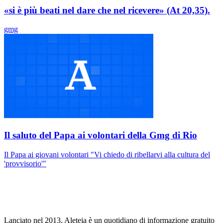
«si è più beati nel dare che nel ricevere» (At 20,35).
gmg
Il saluto del Papa ai volontari della Gmg di Rio
Il Papa ai giovani volontari "Vi chiedo di ribellarvi alla cultura del
'provvisorio'"
Lanciato nel 2013, Aleteia è un quotidiano di informazione gratuito