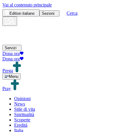
Vai al contenuto principale
Cerca
Edition
italiano
Sezioni
Servizi
Dona ora
Dona ora
Prega
Menu
Pray
Opinioni
News
Stile di vita
Spiritualità
Scoperte
Eredità
Italia