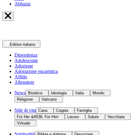
Abbazia
Edition
italiano
Dipendenza
Adolescente
Adozione
Adorazione eucaristica
Affido
Allenatore
News
Bioetica
Ideologia
Italia
Mondo
Religione
Vaticano
Stile di vita
Casa
Coppia
Famiglia
For Her &#038; For Him
Lavoro
Salute
Vecchiaia
Virtuale
Spiritualità
Bibbia e dottrina
Devozione