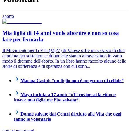
aborto
Mia figlia di 14 anni vuole abortire e non so cosa
fare per fermarla
Il Movimento per la Vita (MpV) di Varese offre un servizio di chat
anonima per sostenere le donne che stanno attraversando in vario
modo il dramma dell'aborto. In un libro hanno raccolto alcune delle
storie di sofferenza e di speranza con cui sono...
Marina Casini: “un figlio non è un grumo di cellule”
Maya incinta a 17 anni: “«Ti rovinerai la vita» e
invece mia figlia me l’ha salvata”
Donne salvate dai Centri di Aiuto alla Vita che oggi
fanno le volontarie
donazione organi