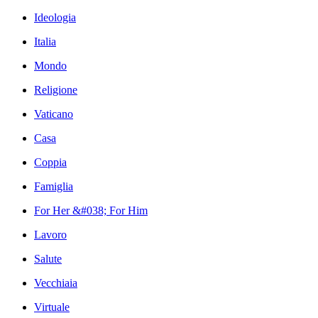
Ideologia
Italia
Mondo
Religione
Vaticano
Casa
Coppia
Famiglia
For Her &#038; For Him
Lavoro
Salute
Vecchiaia
Virtuale