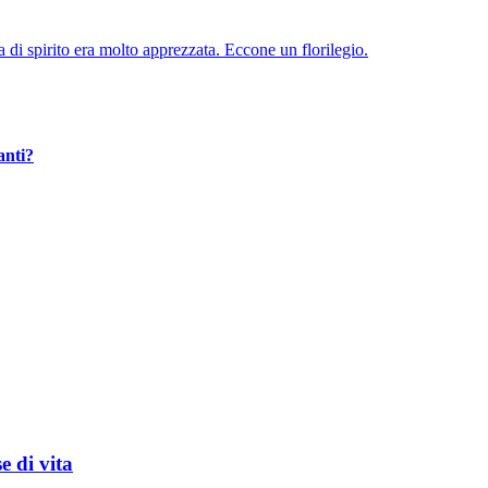
di spirito era molto apprezzata. Eccone un florilegio.
anti?
e di vita