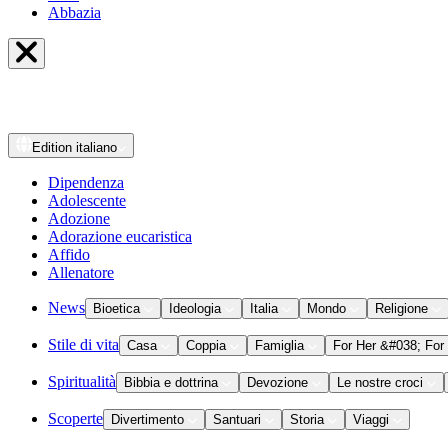
Abbazia
Edition
italiano
Dipendenza
Adolescente
Adozione
Adorazione eucaristica
Affido
Allenatore
News
Bioetica
Ideologia
Italia
Mondo
Religione
Stile di vita
Casa
Coppia
Famiglia
For Her &#038; For
Spiritualità
Bibbia e dottrina
Devozione
Le nostre croci
Scoperte
Divertimento
Santuari
Storia
Viaggi