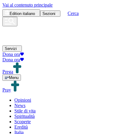
Vai al contenuto principale
Cerca
Edition
italiano
Sezioni
Servizi
Dona ora
Dona ora
Prega
Menu
Pray
Opinioni
News
Stile di vita
Spiritualità
Scoperte
Eredità
Italia