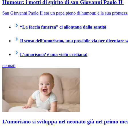
Humour: i motti di spirito di san Giovanni Paolo II
San Giovanni Paolo II era un papa pieno di humour, e la sua prontezza 
“La faccia funerea” ci allontana dalla santità
Il senso dell’umorismo, una possibile via per diventare s
L’umorismo? è una virtù cristiana!
neonati
L’umorismo si sviluppa nel neonato già nel primo mes