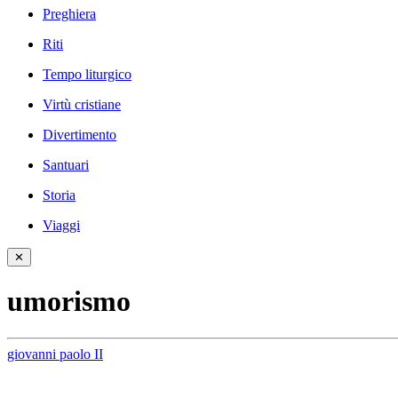
Preghiera
Riti
Tempo liturgico
Virtù cristiane
Divertimento
Santuari
Storia
Viaggi
✕
umorismo
giovanni paolo II