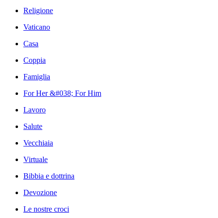
Religione
Vaticano
Casa
Coppia
Famiglia
For Her &#038; For Him
Lavoro
Salute
Vecchiaia
Virtuale
Bibbia e dottrina
Devozione
Le nostre croci