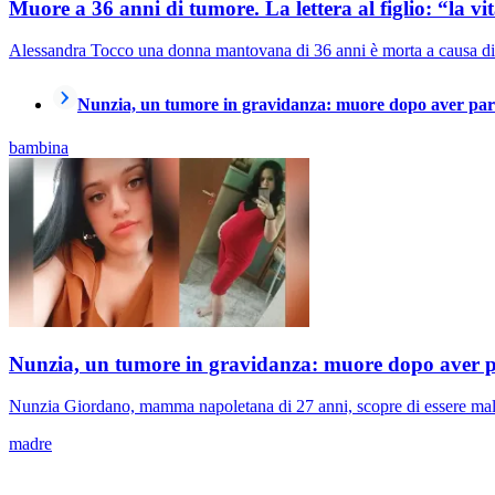
Muore a 36 anni di tumore. La lettera al figlio: “la vi
Alessandra Tocco una donna mantovana di 36 anni è morta a causa di un 
Nunzia, un tumore in gravidanza: muore dopo aver parto
bambina
Nunzia, un tumore in gravidanza: muore dopo aver par
Nunzia Giordano, mamma napoletana di 27 anni, scopre di essere mala
madre