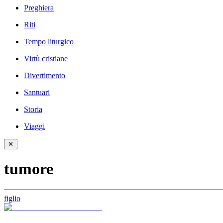
Preghiera
Riti
Tempo liturgico
Virtù cristiane
Divertimento
Santuari
Storia
Viaggi
✕
tumore
figlio