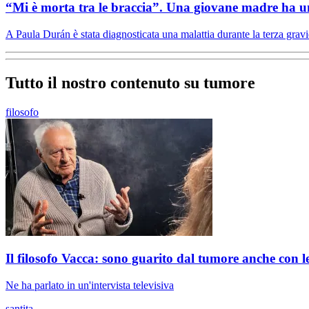
“Mi è morta tra le braccia”. Una giovane madre ha un
A Paula Durán è stata diagnosticata una malattia durante la terza gravid
Tutto il nostro contenuto su tumore
filosofo
Il filosofo Vacca: sono guarito dal tumore anche con l
Ne ha parlato in un'intervista televisiva
santita