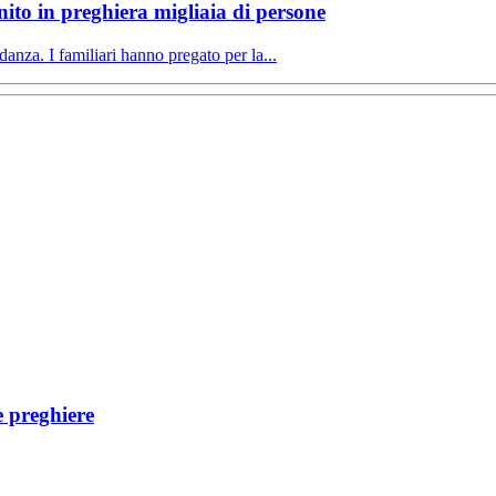
ito in preghiera migliaia di persone
anza. I familiari hanno pregato per la...
e preghiere