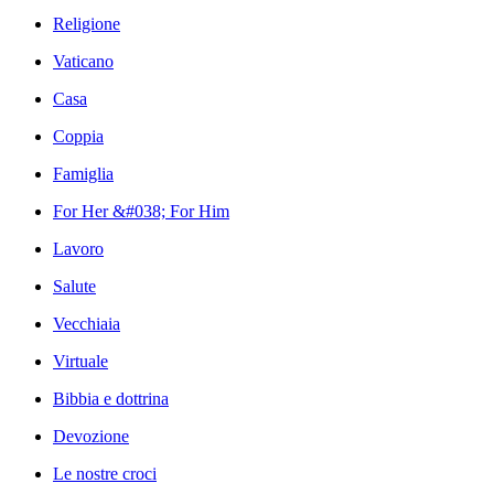
Religione
Vaticano
Casa
Coppia
Famiglia
For Her &#038; For Him
Lavoro
Salute
Vecchiaia
Virtuale
Bibbia e dottrina
Devozione
Le nostre croci