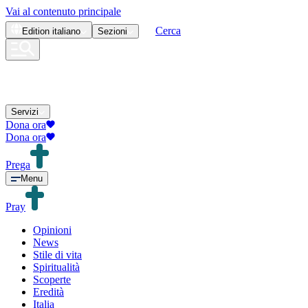
Vai al contenuto principale
Cerca
Edition
italiano
Sezioni
Servizi
Dona ora
Dona ora
Prega
Menu
Pray
Opinioni
News
Stile di vita
Spiritualità
Scoperte
Eredità
Italia