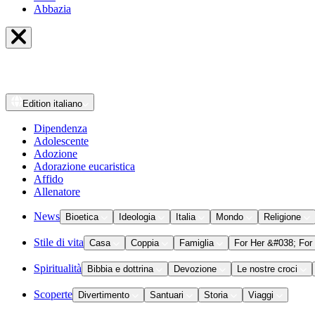
Abbazia
Edition
italiano
Dipendenza
Adolescente
Adozione
Adorazione eucaristica
Affido
Allenatore
News
Bioetica
Ideologia
Italia
Mondo
Religione
Stile di vita
Casa
Coppia
Famiglia
For Her &#038; For
Spiritualità
Bibbia e dottrina
Devozione
Le nostre croci
Scoperte
Divertimento
Santuari
Storia
Viaggi