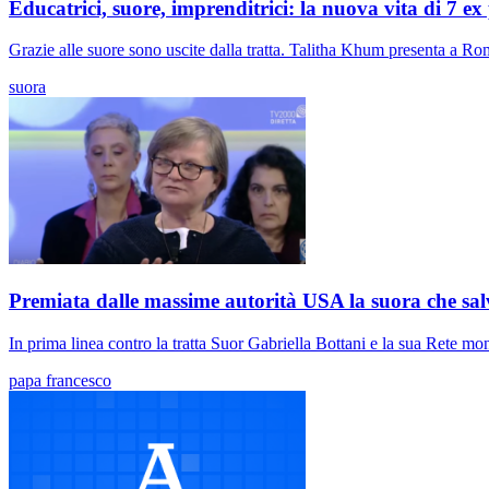
Educatrici, suore, imprenditrici: la nuova vita di 7 ex 
Grazie alle suore sono uscite dalla tratta. Talitha Khum presenta a Roma
suora
Premiata dalle massime autorità USA la suora che salv
In prima linea contro la tratta Suor Gabriella Bottani e la sua Rete mo
papa francesco