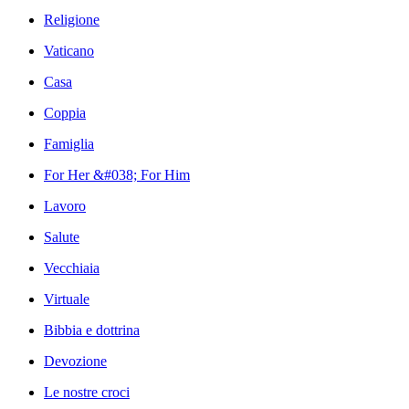
Religione
Vaticano
Casa
Coppia
Famiglia
For Her &#038; For Him
Lavoro
Salute
Vecchiaia
Virtuale
Bibbia e dottrina
Devozione
Le nostre croci