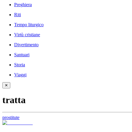
Preghiera
Riti
Tempo liturgico
Virtù cristiane
Divertimento
Santuari
Storia
Viaggi
✕
tratta
prostitute