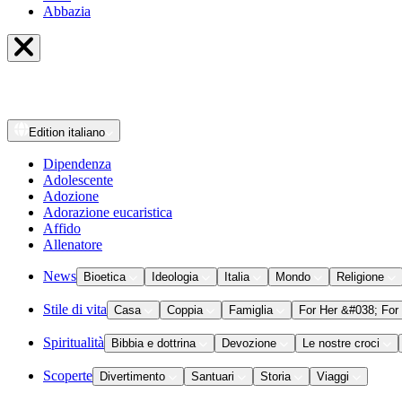
Abbazia
Edition
italiano
Dipendenza
Adolescente
Adozione
Adorazione eucaristica
Affido
Allenatore
News
Bioetica
Ideologia
Italia
Mondo
Religione
Stile di vita
Casa
Coppia
Famiglia
For Her &#038; For
Spiritualità
Bibbia e dottrina
Devozione
Le nostre croci
Scoperte
Divertimento
Santuari
Storia
Viaggi