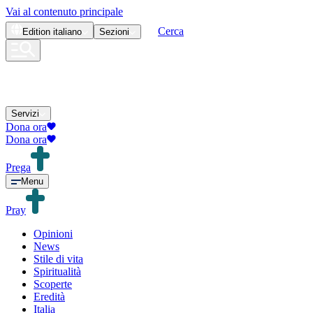
Vai al contenuto principale
Cerca
Edition
italiano
Sezioni
Servizi
Dona ora
Dona ora
Prega
Menu
Pray
Opinioni
News
Stile di vita
Spiritualità
Scoperte
Eredità
Italia