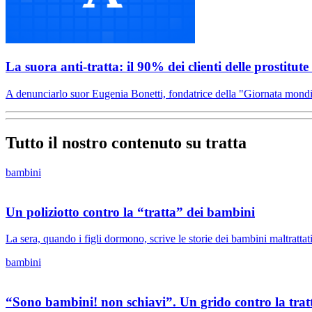
La suora anti-tratta: il 90% dei clienti delle prostitute 
A denunciarlo suor Eugenia Bonetti, fondatrice della "Giornata mondial
Tutto il nostro contenuto su tratta
bambini
Un poliziotto contro la “tratta” dei bambini
La sera, quando i figli dormono, scrive le storie dei bambini maltrattati
bambini
“Sono bambini! non schiavi”. Un grido contro la trat