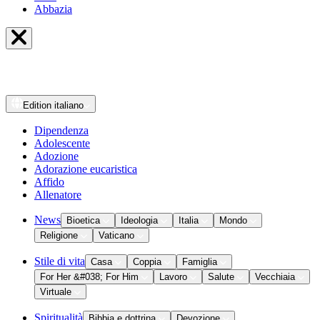
Abbazia
Edition
italiano
Dipendenza
Adolescente
Adozione
Adorazione eucaristica
Affido
Allenatore
News
Bioetica
Ideologia
Italia
Mondo
Religione
Vaticano
Stile di vita
Casa
Coppia
Famiglia
For Her &#038; For Him
Lavoro
Salute
Vecchiaia
Virtuale
Spiritualità
Bibbia e dottrina
Devozione