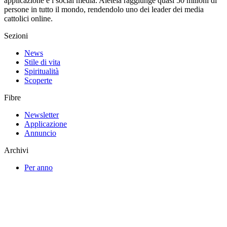
applicazione e i social media. Aleteia raggiunge quasi 50 milioni di
persone in tutto il mondo, rendendolo uno dei leader dei media
cattolici online.
Sezioni
News
Stile di vita
Spiritualità
Scoperte
Fibre
Newsletter
Applicazione
Annuncio
Archivi
Per anno