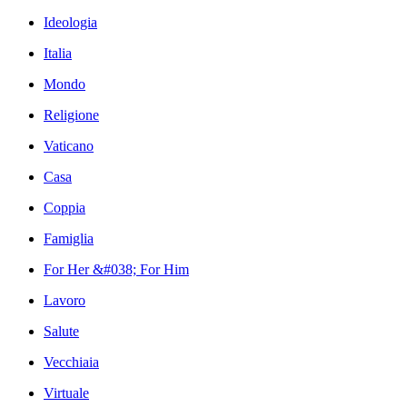
Ideologia
Italia
Mondo
Religione
Vaticano
Casa
Coppia
Famiglia
For Her &#038; For Him
Lavoro
Salute
Vecchiaia
Virtuale