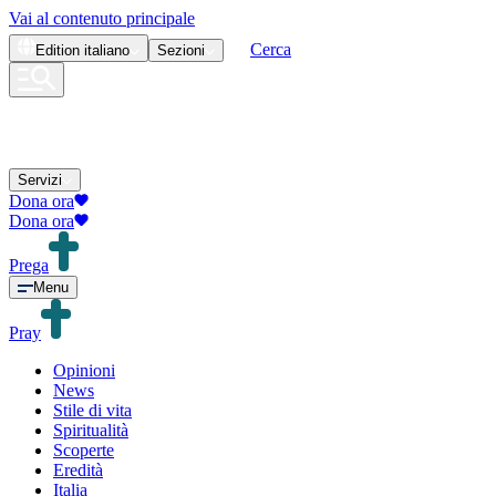
Vai al contenuto principale
Cerca
Edition
italiano
Sezioni
Servizi
Dona ora
Dona ora
Prega
Menu
Pray
Opinioni
News
Stile di vita
Spiritualità
Scoperte
Eredità
Italia