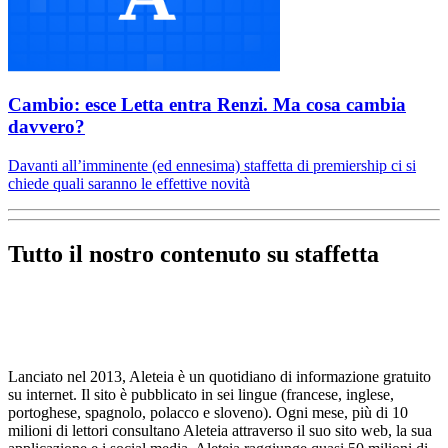
Cambio: esce Letta entra Renzi. Ma cosa cambia
davvero?
Davanti all’imminente (ed ennesima) staffetta di premiership ci si
chiede quali saranno le effettive novità
Tutto il nostro contenuto su staffetta
Lanciato nel 2013, Aleteia è un quotidiano di informazione gratuito
su internet. Il sito è pubblicato in sei lingue (francese, inglese,
portoghese, spagnolo, polacco e sloveno). Ogni mese, più di 10
milioni di lettori consultano Aleteia attraverso il suo sito web, la sua