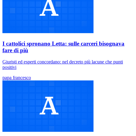
I cattolici spronano Letta: sulle carceri bisognava
fare di più
Giuristi ed esperti concordano: nel decreto più lacune che punti
positivi
papa francesco