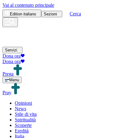
Vai al contenuto principale
Cerca
Edition
italiano
Sezioni
Servizi
Dona ora
Dona ora
Prega
Menu
Pray
Opinioni
News
Stile di vita
Spiritualità
Scoperte
Eredità
Italia