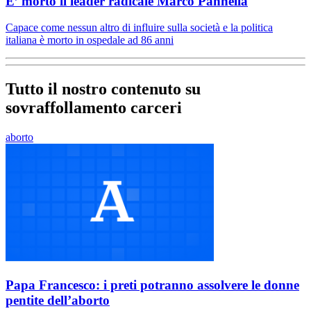
E’ morto il leader radicale Marco Pannella
Capace come nessun altro di influire sulla società e la politica
italiana è morto in ospedale ad 86 anni
Tutto il nostro contenuto su
sovraffollamento carceri
aborto
Papa Francesco: i preti potranno assolvere le donne
pentite dell’aborto