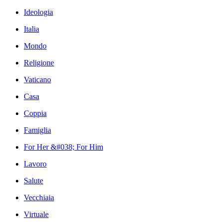
Ideologia
Italia
Mondo
Religione
Vaticano
Casa
Coppia
Famiglia
For Her &#038; For Him
Lavoro
Salute
Vecchiaia
Virtuale