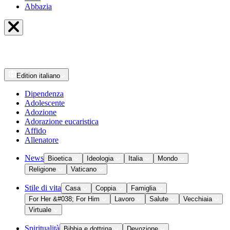
Abbazia
Edition
italiano
Dipendenza
Adolescente
Adozione
Adorazione eucaristica
Affido
Allenatore
News
Bioetica
Ideologia
Italia
Mondo
Religione
Vaticano
Stile di vita
Casa
Coppia
Famiglia
For Her &#038; For Him
Lavoro
Salute
Vecchiaia
Virtuale
Spiritualità
Bibbia e dottrina
Devozione