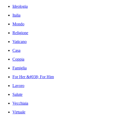
Ideologia
Italia
Mondo
Religione
Vaticano
Casa
Coppia
Famiglia
For Her &#038; For Him
Lavoro
Salute
Vecchiaia
Virtuale