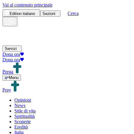
Vai al contenuto principale
Cerca
Edition
italiano
Sezioni
Servizi
Dona ora
Dona ora
Prega
Menu
Pray
Opinioni
News
Stile di vita
Spiritualità
Scoperte
Eredità
Italia