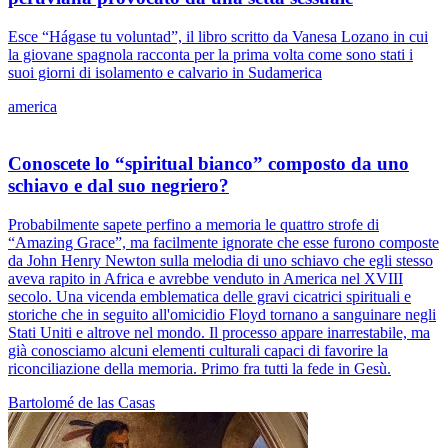
Esce “Hágase tu voluntad”, il libro scritto da Vanesa Lozano in cui
la giovane spagnola racconta per la prima volta come sono stati i
suoi giorni di isolamento e calvario in Sudamerica
america
Conoscete lo “spiritual bianco” composto da uno
schiavo e dal suo negriero?
Probabilmente sapete perfino a memoria le quattro strofe di
“Amazing Grace”, ma facilmente ignorate che esse furono composte
da John Henry Newton sulla melodia di uno schiavo che egli stesso
aveva rapito in Africa e avrebbe venduto in America nel XVIII
secolo. Una vicenda emblematica delle gravi cicatrici spirituali e
storiche che in seguito all'omicidio Floyd tornano a sanguinare negli
Stati Uniti e altrove nel mondo. Il processo appare inarrestabile, ma
già conosciamo alcuni elementi culturali capaci di favorire la
riconciliazione della memoria. Primo fra tutti la fede in Gesù.
Bartolomé de las Casas