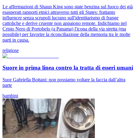
Le affermazioni di Shaun King sono state benzina sul fuoco dei già
esasperati rapporti etnici attraverso tutti gli States: frattanto
influencer senza scrupoli lucrano sull'identitarismo di frange
cattoliche e derive cruente non appaiono remote. Indichiamo nel
Cristo Nero di Portobelo (a Panama) l'icona della via stretta (ma
possibile) per favorire la riconciliazione della memoria tra le molte
parti in causa.
religiose
Suore in prima linea contro la tratta di esseri umani
Suor Gabriella Bottani: non possiamo voltare la faccia dall’altra
parte
bambini