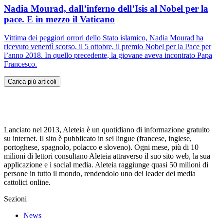
Nadia Mourad, dall’inferno dell’Isis al Nobel per la
pace. E in mezzo il Vaticano
Vittima dei peggiori orrori dello Stato islamico, Nadia Mourad ha
ricevuto venerdì scorso, il 5 ottobre, il premio Nobel per la Pace per
l’anno 2018. In quello precedente, la giovane aveva incontrato Papa
Francesco.
Carica più articoli
Lanciato nel 2013, Aleteia è un quotidiano di informazione gratuito
su internet. Il sito è pubblicato in sei lingue (francese, inglese,
portoghese, spagnolo, polacco e sloveno). Ogni mese, più di 10
milioni di lettori consultano Aleteia attraverso il suo sito web, la sua
applicazione e i social media. Aleteia raggiunge quasi 50 milioni di
persone in tutto il mondo, rendendolo uno dei leader dei media
cattolici online.
Sezioni
News