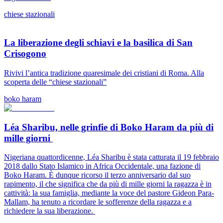
chiese stazionali
La liberazione degli schiavi e la basilica di San
Crisogono
Rivivi l’antica tradizione quaresimale dei cristiani di Roma. Alla
scoperta delle “chiese stazionali”
boko haram
Léa Sharibu, nelle grinfie di Boko Haram da più di
mille giorni
Nigeriana quattordicenne, Léa Sharibu è stata catturata il 19 febbraio
2018 dallo Stato Islamico in Africa Occidentale, una fazione di
Boko Haram. È dunque ricorso il terzo anniversario dal suo
rapimento, il che significa che da più di mille giorni la ragazza è in
cattività: la sua famiglia, mediante la voce del pastore Gideon Para-
Mallam, ha tenuto a ricordare le sofferenze della ragazza e a
richiedere la sua liberazione.