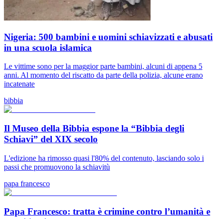
Nigeria: 500 bambini e uomini schiavizzati e abusati
in una scuola islamica
Le vittime sono per la maggior parte bambini, alcuni di appena 5
anni. Al momento del riscatto da parte della polizia, alcune erano
incatenate
bibbia
Il Museo della Bibbia espone la “Bibbia degli
Schiavi” del XIX secolo
L'edizione ha rimosso quasi l'80% del contenuto, lasciando solo i
passi che promuovono la schiavitù
papa francesco
Papa Francesco: tratta è crimine contro l’umanità e