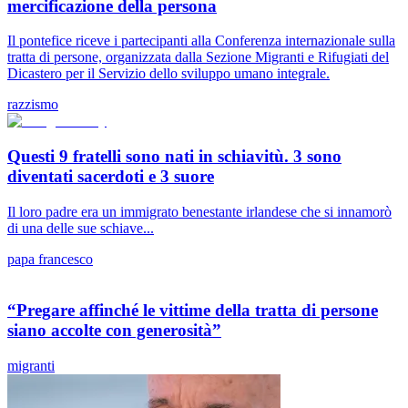
mercificazione della persona
Il pontefice riceve i partecipanti alla Conferenza internazionale sulla
tratta di persone, organizzata dalla Sezione Migranti e Rifugiati del
Dicastero per il Servizio dello sviluppo umano integrale.
razzismo
Questi 9 fratelli sono nati in schiavitù. 3 sono
diventati sacerdoti e 3 suore
Il loro padre era un immigrato benestante irlandese che si innamorò
di una delle sue schiave...
papa francesco
“Pregare affinché le vittime della tratta di persone
siano accolte con generosità”
migranti