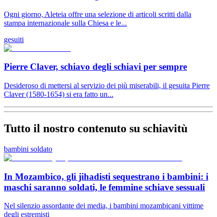
Ogni giorno, Aleteia offre una selezione di articoli scritti dalla
stampa internazionale sulla Chiesa e le...
gesuiti
Pierre Claver, schiavo degli schiavi per sempre
Desideroso di mettersi al servizio dei più miserabili, il gesuita Pierre
Claver (1580-1654) si era fatto un...
Tutto il nostro contenuto su schiavitù
bambini soldato
In Mozambico, gli jihadisti sequestrano i bambini: i
maschi saranno soldati, le femmine schiave sessuali
Nel silenzio assordante dei media, i bambini mozambicani vittime
degli estremisti