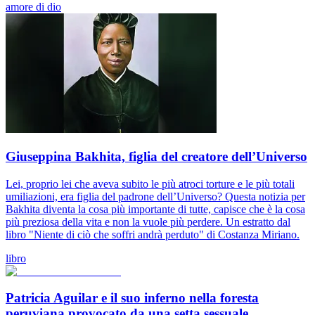
amore di dio
Giuseppina Bakhita, figlia del creatore dell’Universo
Lei, proprio lei che aveva subito le più atroci torture e le più totali
umiliazioni, era figlia del padrone dell’Universo? Questa notizia per
Bakhita diventa la cosa più importante di tutte, capisce che è la cosa
più preziosa della vita e non la vuole più perdere. Un estratto dal
libro "Niente di ciò che soffri andrà perduto" di Costanza Miriano.
libro
Patricia Aguilar e il suo inferno nella foresta
peruviana provocato da una setta sessuale