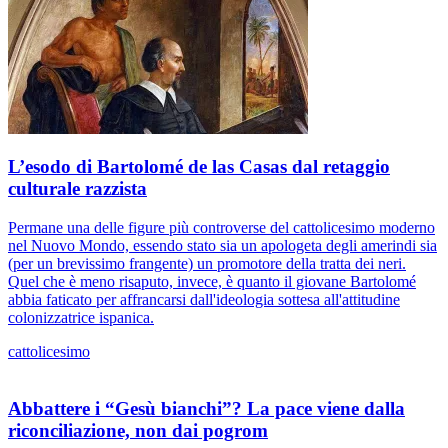
L’esodo di Bartolomé de las Casas dal retaggio
culturale razzista
Permane una delle figure più controverse del cattolicesimo moderno
nel Nuovo Mondo, essendo stato sia un apologeta degli amerindi sia
(per un brevissimo frangente) un promotore della tratta dei neri.
Quel che è meno risaputo, invece, è quanto il giovane Bartolomé
abbia faticato per affrancarsi dall'ideologia sottesa all'attitudine
colonizzatrice ispanica.
cattolicesimo
Abbattere i “Gesù bianchi”? La pace viene dalla
riconciliazione, non dai pogrom