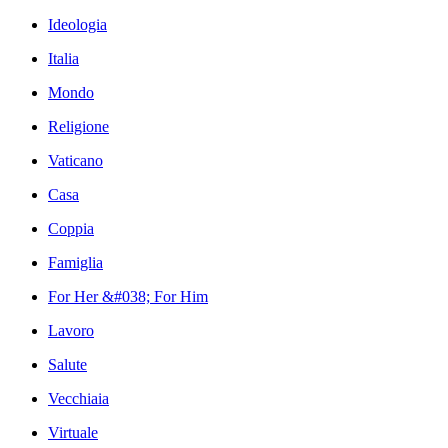
Ideologia
Italia
Mondo
Religione
Vaticano
Casa
Coppia
Famiglia
For Her &#038; For Him
Lavoro
Salute
Vecchiaia
Virtuale