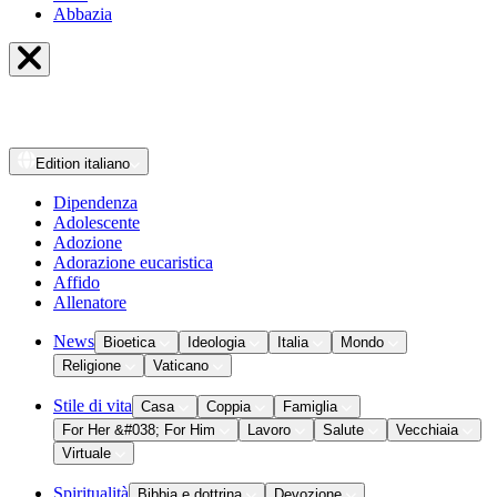
Abbazia
Edition
italiano
Dipendenza
Adolescente
Adozione
Adorazione eucaristica
Affido
Allenatore
News
Bioetica
Ideologia
Italia
Mondo
Religione
Vaticano
Stile di vita
Casa
Coppia
Famiglia
For Her &#038; For Him
Lavoro
Salute
Vecchiaia
Virtuale
Spiritualità
Bibbia e dottrina
Devozione