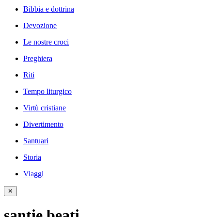
Bibbia e dottrina
Devozione
Le nostre croci
Preghiera
Riti
Tempo liturgico
Virtù cristiane
Divertimento
Santuari
Storia
Viaggi
✕
santie beati