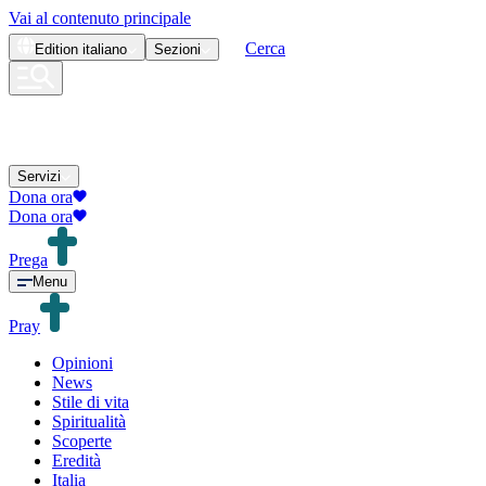
Vai al contenuto principale
Cerca
Edition
italiano
Sezioni
Servizi
Dona ora
Dona ora
Prega
Menu
Pray
Opinioni
News
Stile di vita
Spiritualità
Scoperte
Eredità
Italia