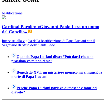
beatificazione
Cardinal Parolin: «Giovanni Paolo I era un uomo
del Concilio»
Intervista alla vigilia della beatificazione di Papa Luciani con il
Segretario di Stato della Santa Sede.
Quando Papa Luciani disse: “Può darsi che una
prossima volta non ci sia”
Benedetto XVI: un misterioso monaco mi annunciò la
morte di Papa Luciani
Perché Papa Luciani parlava di mosche e fame del
diavolo?