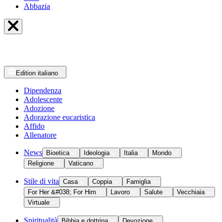
Abbazia
Edition
italiano
Dipendenza
Adolescente
Adozione
Adorazione eucaristica
Affido
Allenatore
News
Bioetica
Ideologia
Italia
Mondo
Religione
Vaticano
Stile di vita
Casa
Coppia
Famiglia
For Her &#038; For Him
Lavoro
Salute
Vecchiaia
Virtuale
Spiritualità
Bibbia e dottrina
Devozione