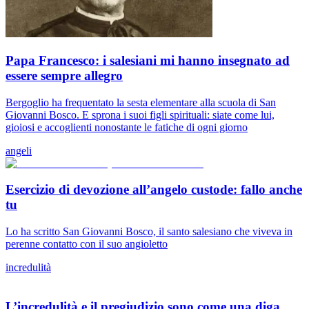
Papa Francesco: i salesiani mi hanno insegnato ad
essere sempre allegro
Bergoglio ha frequentato la sesta elementare alla scuola di San
Giovanni Bosco. E sprona i suoi figli spirituali: siate come lui,
gioiosi e accoglienti nonostante le fatiche di ogni giorno
angeli
Esercizio di devozione all’angelo custode: fallo anche
tu
Lo ha scritto San Giovanni Bosco, il santo salesiano che viveva in
perenne contatto con il suo angioletto
incredulità
L’incredulità e il pregiudizio sono come una diga