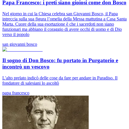
Papa Francesco: i preti siano gioiosi come don Bosco
Nel giorno in cui la Chiesa celebra san Giovanni Bosco, il Papa
intreccia sulla sua figura l’omelia della Messa mattutina a Casa Santa
Marta. Cuore della sua esortazione è che i sacerdoti non siano
funzionari ma abbiano il coraggio di avere occhi di uomo e di Dio
verso il popolo
san giovanni bosco
Il sogno di Don Bosco: fu portato in Purgatorio e
incontrò un vescovo
L'alto prelato indicò delle cose da fare per andare in Paradiso. Il
fondatore di salesiani lo ascoltò
papa francesco