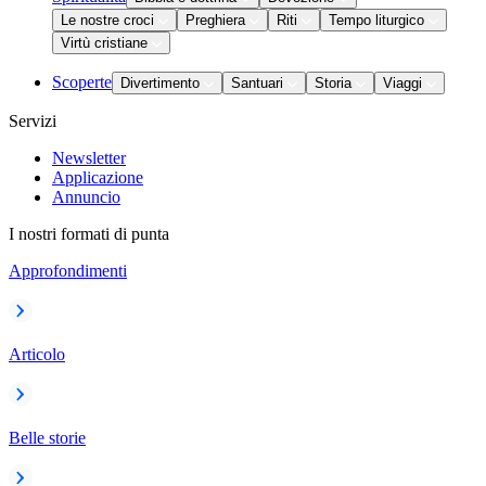
Le nostre croci
Preghiera
Riti
Tempo liturgico
Virtù cristiane
Scoperte
Divertimento
Santuari
Storia
Viaggi
Servizi
Newsletter
Applicazione
Annuncio
I nostri formati di punta
Approfondimenti
Articolo
Belle storie