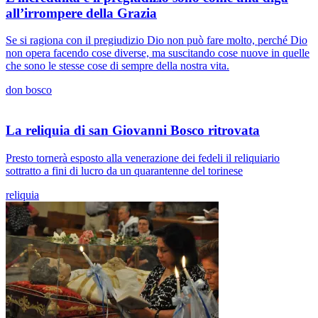
all’irrompere della Grazia
Se si ragiona con il pregiudizio Dio non può fare molto, perché Dio
non opera facendo cose diverse, ma suscitando cose nuove in quelle
che sono le stesse cose di sempre della nostra vita.
don bosco
La reliquia di san Giovanni Bosco ritrovata
Presto tornerà esposto alla venerazione dei fedeli il reliquiario
sottratto a fini di lucro da un quarantenne del torinese
reliquia