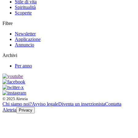
Stile di vita
Spiritualità
Scoperte
Fibre
Newsletter
Applicazione
Annuncio
Archivi
Per anno
© 2025 Aleteia
Chi siamo noi?
Avviso legale
Diventa un inserzionista
Contatta
Aleteia
Privacy