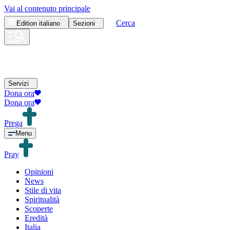
Vai al contenuto principale
Cerca
Edition
italiano
Sezioni
Servizi
Dona ora
Dona ora
Prega
Menu
Pray
Opinioni
News
Stile di vita
Spiritualità
Scoperte
Eredità
Italia