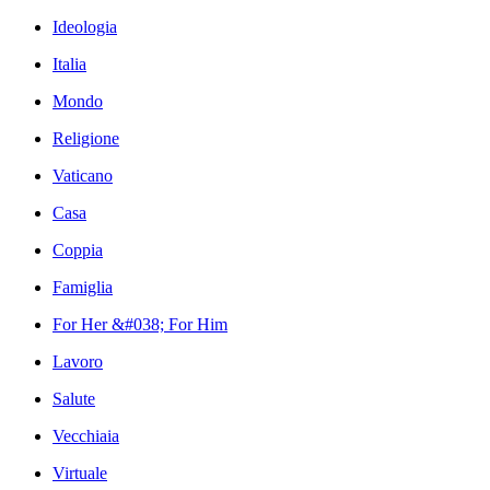
Ideologia
Italia
Mondo
Religione
Vaticano
Casa
Coppia
Famiglia
For Her &#038; For Him
Lavoro
Salute
Vecchiaia
Virtuale