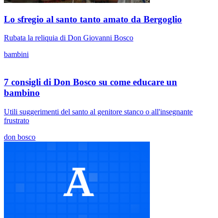
Lo sfregio al santo tanto amato da Bergoglio
Rubata la reliquia di Don Giovanni Bosco
bambini
7 consigli di Don Bosco su come educare un
bambino
Utili suggerimenti del santo al genitore stanco o all'insegnante
frustrato
don bosco