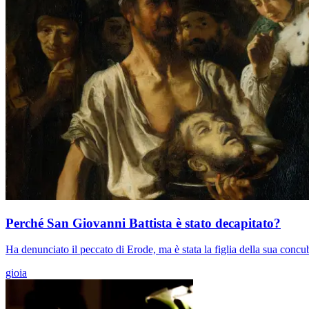
Perché San Giovanni Battista è stato decapitato?
Ha denunciato il peccato di Erode, ma è stata la figlia della sua concub
gioia