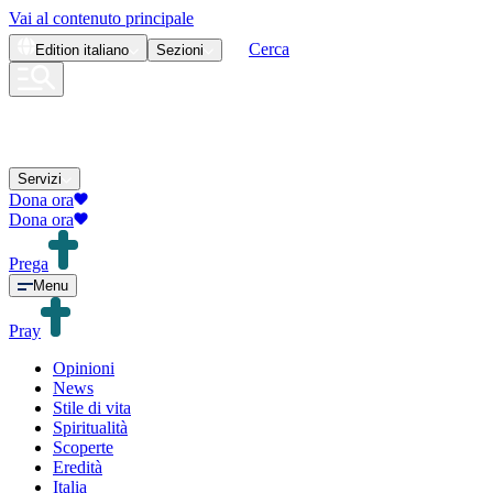
Vai al contenuto principale
Cerca
Edition
italiano
Sezioni
Servizi
Dona ora
Dona ora
Prega
Menu
Pray
Opinioni
News
Stile di vita
Spiritualità
Scoperte
Eredità
Italia