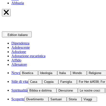
Abbazia
Edition
italiano
Dipendenza
Adolescente
Adozione
Adorazione eucaristica
Affido
Allenatore
News
Bioetica
Ideologia
Italia
Mondo
Religione
Stile di vita
Casa
Coppia
Famiglia
For Her &#038; For
Spiritualità
Bibbia e dottrina
Devozione
Le nostre croci
Scoperte
Divertimento
Santuari
Storia
Viaggi