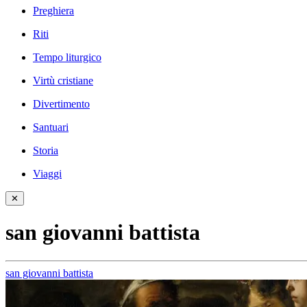
Preghiera
Riti
Tempo liturgico
Virtù cristiane
Divertimento
Santuari
Storia
Viaggi
✕
san giovanni battista
san giovanni battista