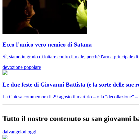
Ecco l’unico vero nemico di Satana
Sì, siamo in grado di lottare contro il male, perché l'arma principale di
devozione popolare
Le due feste di Giovanni Battista (e la sorte delle sue r
La Chiesa commemora il 29 agosto il martirio – o la “decollazione” – 
Tutto il nostro contenuto su san giovanni ba
dalvangelodioggi