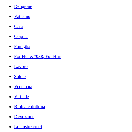
Religione
Vaticano
Casa
Coppia
Famiglia
For Her &#038; For Him
Lavoro
Salute
Vecchiaia
Virtuale
Bibbia e dottrina
Devozione
Le nostre croci