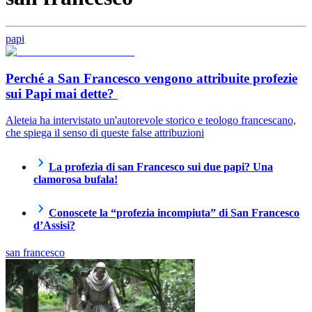
papi
Perché a San Francesco vengono attribuite profezie
sui Papi mai dette?
Aleteia ha intervistato un'autorevole storico e teologo francescano,
che spiega il senso di queste false attribuzioni
La profezia di san Francesco sui due papi? Una
clamorosa bufala!
Conoscete la “profezia incompiuta” di San Francesco
d’Assisi?
san francesco