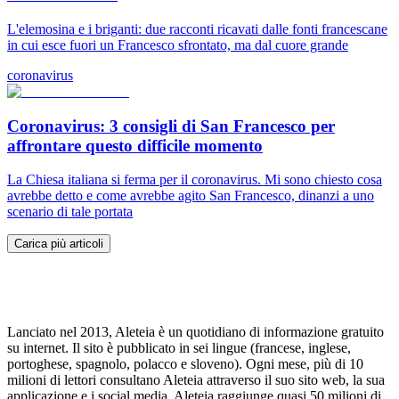
L'elemosina e i briganti: due racconti ricavati dalle fonti francescane
in cui esce fuori un Francesco sfrontato, ma dal cuore grande
coronavirus
Coronavirus: 3 consigli di San Francesco per
affrontare questo difficile momento
La Chiesa italiana si ferma per il coronavirus. Mi sono chiesto cosa
avrebbe detto e come avrebbe agito San Francesco, dinanzi a uno
scenario di tale portata
Carica più articoli
Lanciato nel 2013, Aleteia è un quotidiano di informazione gratuito
su internet. Il sito è pubblicato in sei lingue (francese, inglese,
portoghese, spagnolo, polacco e sloveno). Ogni mese, più di 10
milioni di lettori consultano Aleteia attraverso il suo sito web, la sua
applicazione e i social media. Aleteia raggiunge quasi 50 milioni di