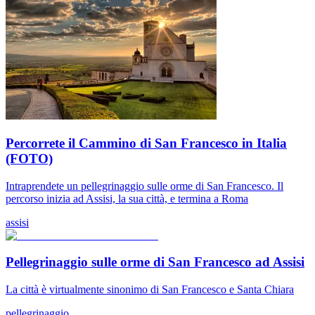
Percorrete il Cammino di San Francesco in Italia
(FOTO)
Intraprendete un pellegrinaggio sulle orme di San Francesco. Il
percorso inizia ad Assisi, la sua città, e termina a Roma
assisi
Pellegrinaggio sulle orme di San Francesco ad Assisi
La città è virtualmente sinonimo di San Francesco e Santa Chiara
pellegrinaggio