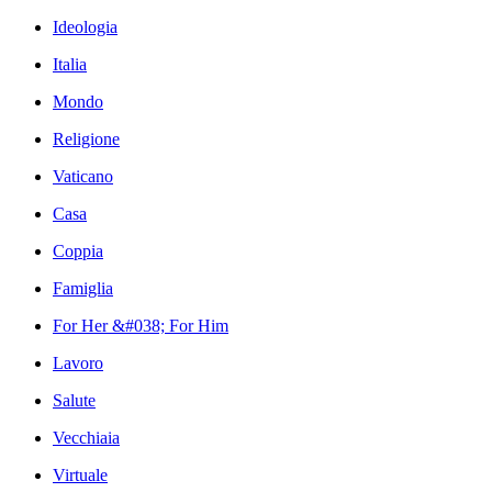
Ideologia
Italia
Mondo
Religione
Vaticano
Casa
Coppia
Famiglia
For Her &#038; For Him
Lavoro
Salute
Vecchiaia
Virtuale