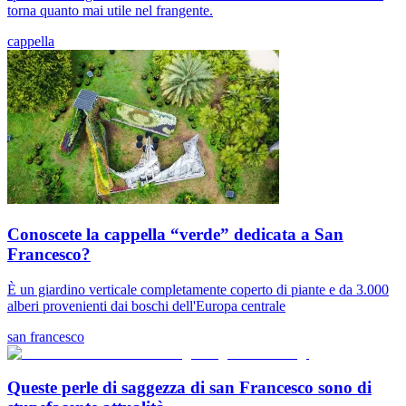
torna quanto mai utile nel frangente.
cappella
Conoscete la cappella “verde” dedicata a San
Francesco?
È un giardino verticale completamente coperto di piante e da 3.000
alberi provenienti dai boschi dell'Europa centrale
san francesco
Queste perle di saggezza di san Francesco sono di