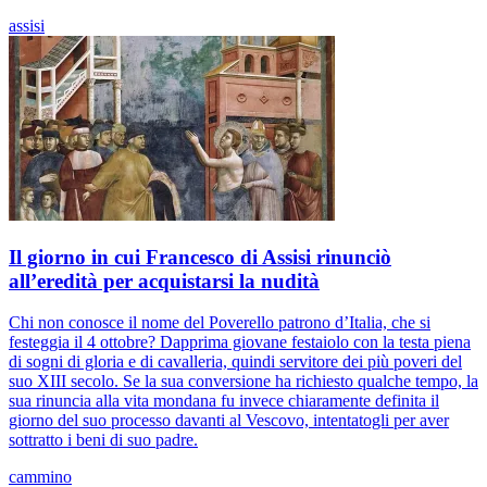
assisi
Il giorno in cui Francesco di Assisi rinunciò
all’eredità per acquistarsi la nudità
Chi non conosce il nome del Poverello patrono d’Italia, che si
festeggia il 4 ottobre? Dapprima giovane festaiolo con la testa piena
di sogni di gloria e di cavalleria, quindi servitore dei più poveri del
suo XIII secolo. Se la sua conversione ha richiesto qualche tempo, la
sua rinuncia alla vita mondana fu invece chiaramente definita il
giorno del suo processo davanti al Vescovo, intentatogli per aver
sottratto i beni di suo padre.
cammino