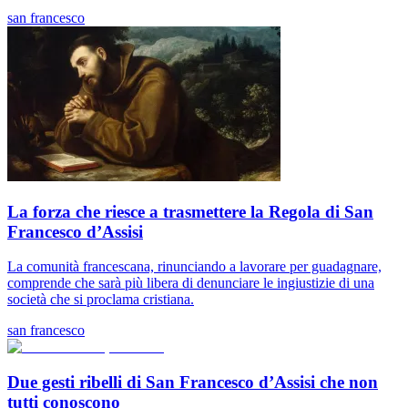
san francesco
La forza che riesce a trasmettere la Regola di San
Francesco d’Assisi
La comunità francescana, rinunciando a lavorare per guadagnare,
comprende che sarà più libera di denunciare le ingiustizie di una
società che si proclama cristiana.
san francesco
Due gesti ribelli di San Francesco d’Assisi che non
tutti conoscono