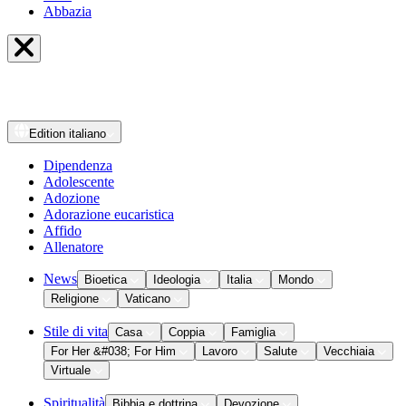
Abbazia
Edition
italiano
Dipendenza
Adolescente
Adozione
Adorazione eucaristica
Affido
Allenatore
News
Bioetica
Ideologia
Italia
Mondo
Religione
Vaticano
Stile di vita
Casa
Coppia
Famiglia
For Her &#038; For Him
Lavoro
Salute
Vecchiaia
Virtuale
Spiritualità
Bibbia e dottrina
Devozione