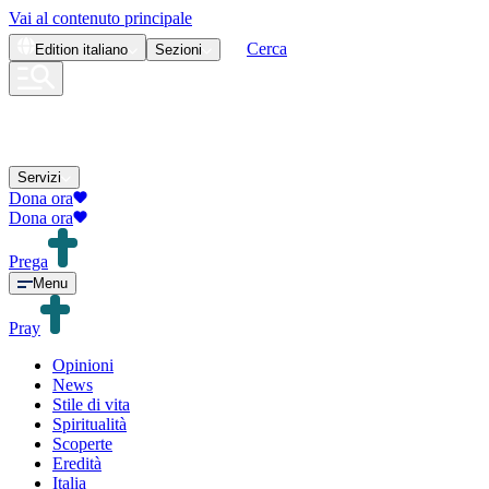
Vai al contenuto principale
Cerca
Edition
italiano
Sezioni
Servizi
Dona ora
Dona ora
Prega
Menu
Pray
Opinioni
News
Stile di vita
Spiritualità
Scoperte
Eredità
Italia