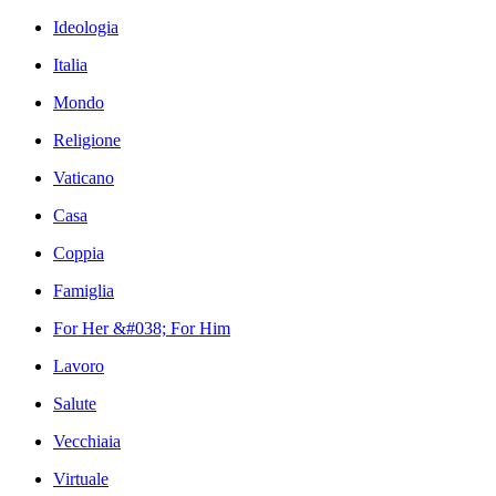
Ideologia
Italia
Mondo
Religione
Vaticano
Casa
Coppia
Famiglia
For Her &#038; For Him
Lavoro
Salute
Vecchiaia
Virtuale