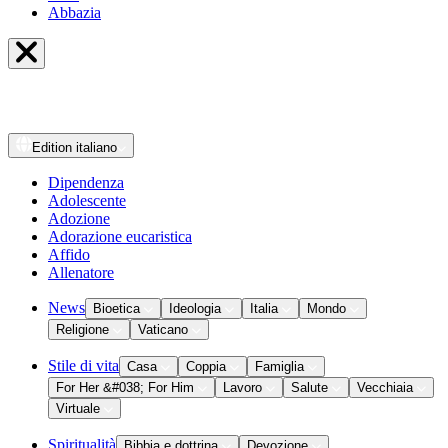
Abbazia
Edition
italiano
Dipendenza
Adolescente
Adozione
Adorazione eucaristica
Affido
Allenatore
News
Bioetica
Ideologia
Italia
Mondo
Religione
Vaticano
Stile di vita
Casa
Coppia
Famiglia
For Her &#038; For Him
Lavoro
Salute
Vecchiaia
Virtuale
Spiritualità
Bibbia e dottrina
Devozione