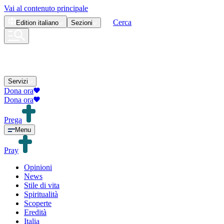
Vai al contenuto principale
Cerca
Edition
italiano
Sezioni
Servizi
Dona ora
Dona ora
Prega
Menu
Pray
Opinioni
News
Stile di vita
Spiritualità
Scoperte
Eredità
Italia