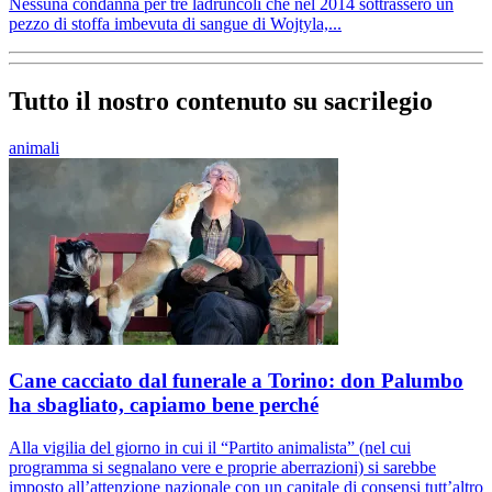
Nessuna condanna per tre ladruncoli che nel 2014 sottrassero un
pezzo di stoffa imbevuta di sangue di Wojtyla,...
Tutto il nostro contenuto su sacrilegio
animali
Cane cacciato dal funerale a Torino: don Palumbo
ha sbagliato, capiamo bene perché
Alla vigilia del giorno in cui il “Partito animalista” (nel cui
programma si segnalano vere e proprie aberrazioni) si sarebbe
imposto all’attenzione nazionale con un capitale di consensi tutt’altro