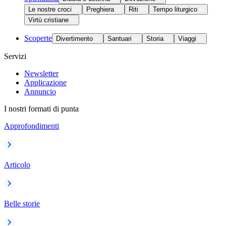
Le nostre croci
Preghiera
Riti
Tempo liturgico
Virtù cristiane
Scoperte
Divertimento
Santuari
Storia
Viaggi
Servizi
Newsletter
Applicazione
Annuncio
I nostri formati di punta
Approfondimenti
Articolo
Belle storie