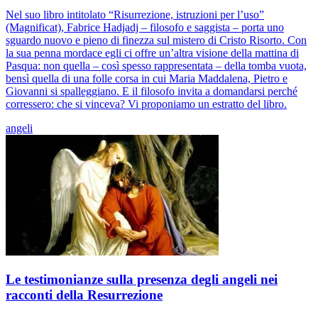
Nel suo libro intitolato “Risurrezione, istruzioni per l’uso”
(Magnificat), Fabrice Hadjadj – filosofo e saggista – porta uno
sguardo nuovo e pieno di finezza sul mistero di Cristo Risorto. Con
la sua penna mordace egli ci offre un’altra visione della mattina di
Pasqua: non quella – così spesso rappresentata – della tomba vuota,
bensì quella di una folle corsa in cui Maria Maddalena, Pietro e
Giovanni si spalleggiano. E il filosofo invita a domandarsi perché
corressero: che si vinceva? Vi proponiamo un estratto del libro.
angeli
Le testimonianze sulla presenza degli angeli nei
racconti della Resurrezione