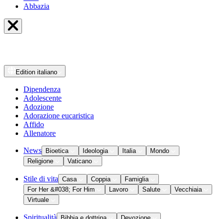
Abbazia
Edition
italiano
Dipendenza
Adolescente
Adozione
Adorazione eucaristica
Affido
Allenatore
News
Bioetica
Ideologia
Italia
Mondo
Religione
Vaticano
Stile di vita
Casa
Coppia
Famiglia
For Her &#038; For Him
Lavoro
Salute
Vecchiaia
Virtuale
Spiritualità
Bibbia e dottrina
Devozione