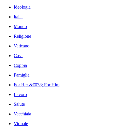
Ideologia
Italia
Mondo
Religione
Vaticano
Casa
Coppia
Famiglia
For Her &#038; For Him
Lavoro
Salute
Vecchiaia
Virtuale