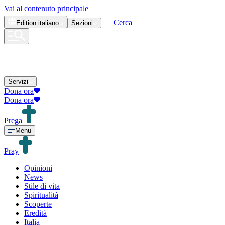
Vai al contenuto principale
Cerca
Edition
italiano
Sezioni
Servizi
Dona ora
Dona ora
Prega
Menu
Pray
Opinioni
News
Stile di vita
Spiritualità
Scoperte
Eredità
Italia