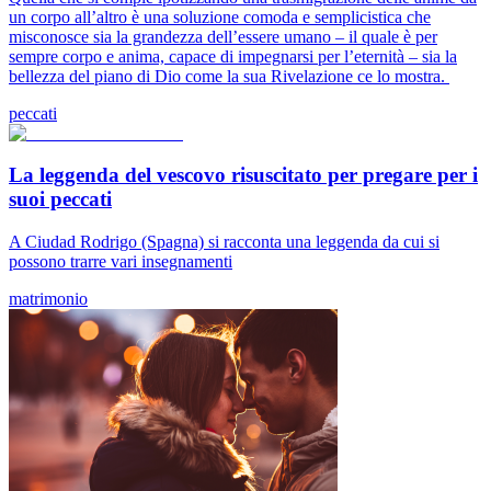
un corpo all’altro è una soluzione comoda e semplicistica che
misconosce sia la grandezza dell’essere umano – il quale è per
sempre corpo e anima, capace di impegnarsi per l’eternità – sia la
bellezza del piano di Dio come la sua Rivelazione ce lo mostra.
peccati
La leggenda del vescovo risuscitato per pregare per i
suoi peccati
A Ciudad Rodrigo (Spagna) si racconta una leggenda da cui si
possono trarre vari insegnamenti
matrimonio