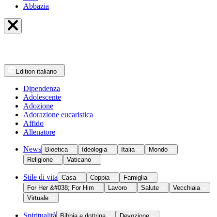
Abbazia
Edition
italiano
Dipendenza
Adolescente
Adozione
Adorazione eucaristica
Affido
Allenatore
News
Bioetica
Ideologia
Italia
Mondo
Religione
Vaticano
Stile di vita
Casa
Coppia
Famiglia
For Her &#038; For Him
Lavoro
Salute
Vecchiaia
Virtuale
Spiritualità
Bibbia e dottrina
Devozione