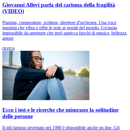
Giovanni Allevi parla del carisma della fragilità
(VIDEO)
Pianista, compositore, scrittore, direttore d'orchestra. Una voce
inquieta che vibra e offre le note ai gemiti del mondo. Un'ansia
impossibile da spegnere che però appicca fuochi di musica, bellezza,
amore
ricerca
Ecco i test e le ricerche che misurano la solitudine
delle persone
Il più famoso inventato nel 1980 è disponibile anche on line. Gli