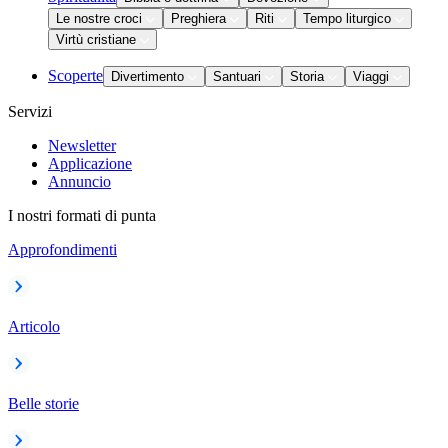
Le nostre croci
Preghiera
Riti
Tempo liturgico
Virtù cristiane
Scoperte
Divertimento
Santuari
Storia
Viaggi
Servizi
Newsletter
Applicazione
Annuncio
I nostri formati di punta
Approfondimenti
Articolo
Belle storie