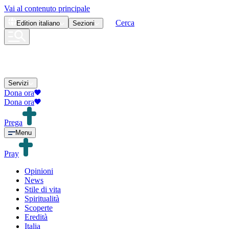
Vai al contenuto principale
Cerca
Edition
italiano
Sezioni
Servizi
Dona ora
Dona ora
Prega
Menu
Pray
Opinioni
News
Stile di vita
Spiritualità
Scoperte
Eredità
Italia