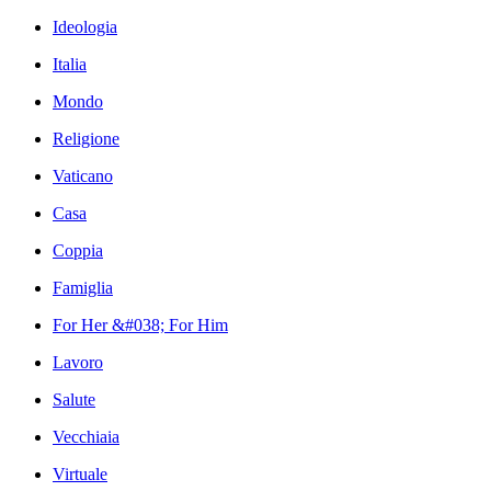
Ideologia
Italia
Mondo
Religione
Vaticano
Casa
Coppia
Famiglia
For Her &#038; For Him
Lavoro
Salute
Vecchiaia
Virtuale