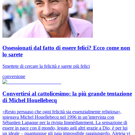
Ossessionati dal fatto di essere felici? Ecco come non
lo sarete
Smettete di cercare la felicità e sarete più felici
conversione
Convertirsi al cattolicesimo: la più grande tentazione
di Michel Houellebecq
«Resto persuaso che ogni felicità sia essenzialmente religiosa»,
spiegava Michel Houellebecq nel 1996 in un’intervista con
Sébastien Lapaque per la rivista Immédiatement. La sensazione di
essere in pace con il mondo, legato agli altri grazie a Dio, è per lui
un ideale – quantunque gli paia impossibile raggiungerlo. Aleteia vi