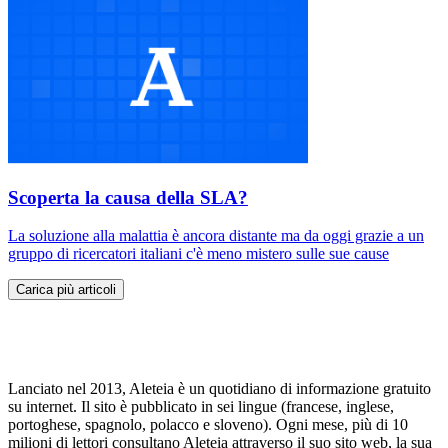
Scoperta la causa della SLA?
La soluzione alla malattia è ancora distante ma da oggi grazie a un
gruppo di ricercatori italiani c'è meno mistero sulle sue cause
Carica più articoli
Lanciato nel 2013, Aleteia è un quotidiano di informazione gratuito
su internet. Il sito è pubblicato in sei lingue (francese, inglese,
portoghese, spagnolo, polacco e sloveno). Ogni mese, più di 10
milioni di lettori consultano Aleteia attraverso il suo sito web, la sua