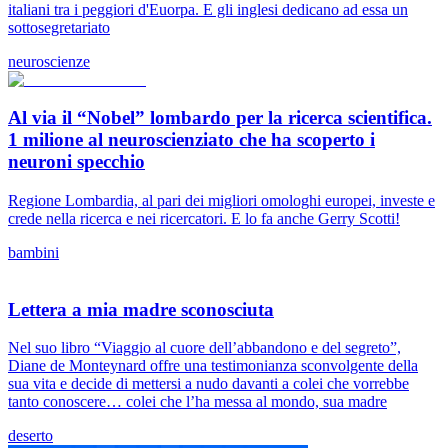
italiani tra i peggiori d'Euorpa. E gli inglesi dedicano ad essa un
sottosegretariato
neuroscienze
Al via il “Nobel” lombardo per la ricerca scientifica.
1 milione al neuroscienziato che ha scoperto i
neuroni specchio
Regione Lombardia, al pari dei migliori omologhi europei, investe e
crede nella ricerca e nei ricercatori. E lo fa anche Gerry Scotti!
bambini
Lettera a mia madre sconosciuta
Nel suo libro “Viaggio al cuore dell’abbandono e del segreto”,
Diane de Monteynard offre una testimonianza sconvolgente della
sua vita e decide di mettersi a nudo davanti a colei che vorrebbe
tanto conoscere… colei che l’ha messa al mondo, sua madre
deserto