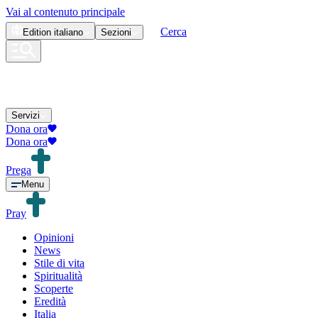
Vai al contenuto principale
Cerca
Edition
italiano
Sezioni
Servizi
Dona ora
Dona ora
Prega
Menu
Pray
Opinioni
News
Stile di vita
Spiritualità
Scoperte
Eredità
Italia