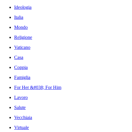
Ideologia
Italia
Mondo
Religione
Vaticano
Casa
Coppia
Famiglia
For Her &#038; For Him
Lavoro
Salute
Vecchiaia
Virtuale