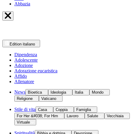
Abbazia
Edition
italiano
Dipendenza
Adolescente
Adozione
Adorazione eucaristica
Affido
Allenatore
News
Bioetica
Ideologia
Italia
Mondo
Religione
Vaticano
Stile di vita
Casa
Coppia
Famiglia
For Her &#038; For Him
Lavoro
Salute
Vecchiaia
Virtuale
Spiritualità
Bibbia e dottrina
Devozione