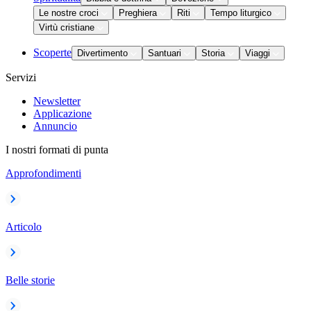
Le nostre croci
Preghiera
Riti
Tempo liturgico
Virtù cristiane
Scoperte
Divertimento
Santuari
Storia
Viaggi
Servizi
Newsletter
Applicazione
Annuncio
I nostri formati di punta
Approfondimenti
Articolo
Belle storie