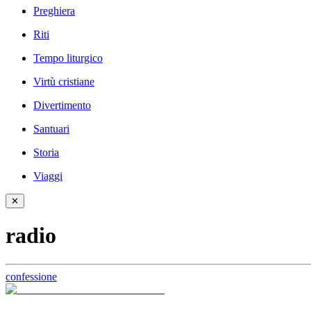
Preghiera
Riti
Tempo liturgico
Virtù cristiane
Divertimento
Santuari
Storia
Viaggi
✕
radio
confessione