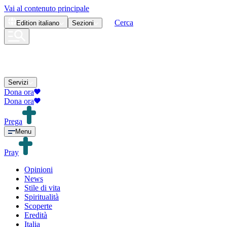
Vai al contenuto principale
Cerca
Edition
italiano
Sezioni
Servizi
Dona ora
Dona ora
Prega
Menu
Pray
Opinioni
News
Stile di vita
Spiritualità
Scoperte
Eredità
Italia