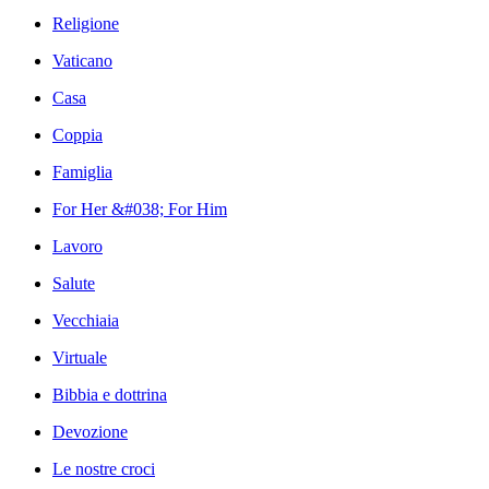
Religione
Vaticano
Casa
Coppia
Famiglia
For Her &#038; For Him
Lavoro
Salute
Vecchiaia
Virtuale
Bibbia e dottrina
Devozione
Le nostre croci