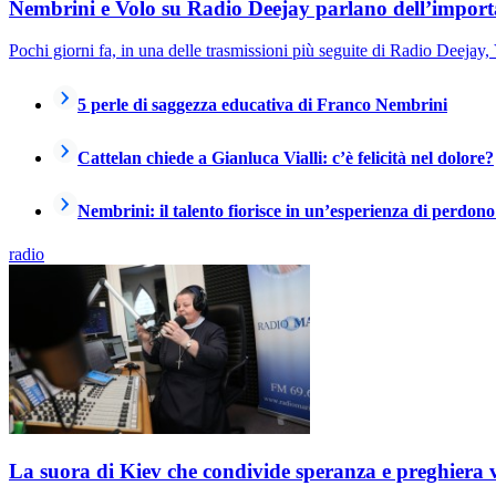
Nembrini e Volo su Radio Deejay parlano dell’importa
Pochi giorni fa, in una delle trasmissioni più seguite di Radio Deejay
5 perle di saggezza educativa di Franco Nembrini
Cattelan chiede a Gianluca Vialli: c’è felicità nel dolore?
Nembrini: il talento fiorisce in un’esperienza di perdo
radio
La suora di Kiev che condivide speranza e preghiera 