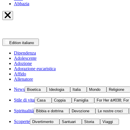
Abbazia
Edition
italiano
Dipendenza
Adolescente
Adozione
Adorazione eucaristica
Affido
Allenatore
News
Bioetica
Ideologia
Italia
Mondo
Religione
Stile di vita
Casa
Coppia
Famiglia
For Her &#038; For
Spiritualità
Bibbia e dottrina
Devozione
Le nostre croci
Scoperte
Divertimento
Santuari
Storia
Viaggi