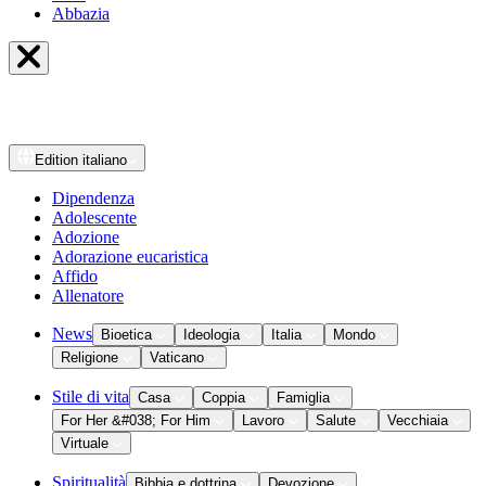
Abbazia
Edition
italiano
Dipendenza
Adolescente
Adozione
Adorazione eucaristica
Affido
Allenatore
News
Bioetica
Ideologia
Italia
Mondo
Religione
Vaticano
Stile di vita
Casa
Coppia
Famiglia
For Her &#038; For Him
Lavoro
Salute
Vecchiaia
Virtuale
Spiritualità
Bibbia e dottrina
Devozione