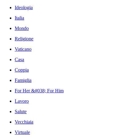
Ideologia
Italia
Mondo
Religione
Vaticano
Casa
Coppia
Famiglia
For Her &#038; For Him
Lavoro
Salute
Vecchiaia
Virtuale