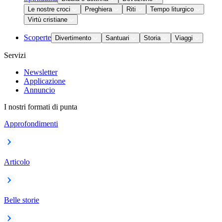
Le nostre croci
Preghiera
Riti
Tempo liturgico
Virtù cristiane
Scoperte
Divertimento
Santuari
Storia
Viaggi
Servizi
Newsletter
Applicazione
Annuncio
I nostri formati di punta
Approfondimenti
Articolo
Belle storie