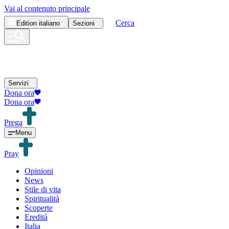
Vai al contenuto principale
Cerca
Edition
italiano
Sezioni
Servizi
Dona ora
Dona ora
Prega
Menu
Pray
Opinioni
News
Stile di vita
Spiritualità
Scoperte
Eredità
Italia