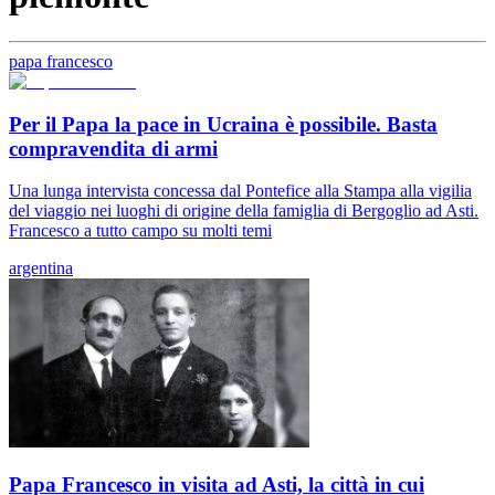
papa francesco
Per il Papa la pace in Ucraina è possibile. Basta
compravendita di armi
Una lunga intervista concessa dal Pontefice alla Stampa alla vigilia
del viaggio nei luoghi di origine della famiglia di Bergoglio ad Asti.
Francesco a tutto campo su molti temi
argentina
Papa Francesco in visita ad Asti, la città in cui