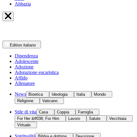
Abbazia
Edition
italiano
Dipendenza
Adolescente
Adozione
Adorazione eucaristica
Affido
Allenatore
News
Bioetica
Ideologia
Italia
Mondo
Religione
Vaticano
Stile di vita
Casa
Coppia
Famiglia
For Her &#038; For Him
Lavoro
Salute
Vecchiaia
Virtuale
Spiritualità
Bibbia e dottrina
Devozione