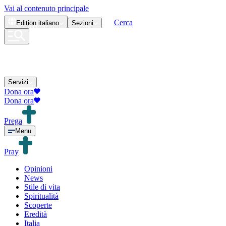
Vai al contenuto principale
Cerca
Edition
italiano
Sezioni
Servizi
Dona ora
Dona ora
Prega
Menu
Pray
Opinioni
News
Stile di vita
Spiritualità
Scoperte
Eredità
Italia