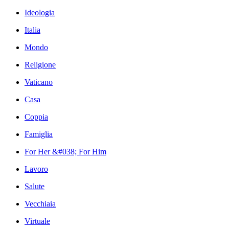
Ideologia
Italia
Mondo
Religione
Vaticano
Casa
Coppia
Famiglia
For Her &#038; For Him
Lavoro
Salute
Vecchiaia
Virtuale